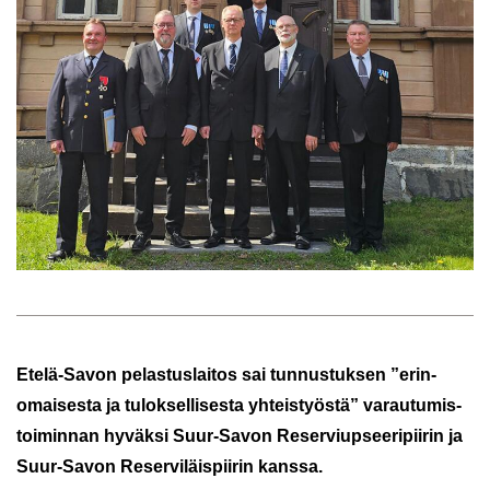
Etelä-​Savon pe­las­tus­lai­tos sai tun­nus­tuk­sen ”erin­
omai­ses­ta ja tu­lok­sel­li­ses­ta yh­teis­työs­tä” va­rau­tu­mis­
toi­min­nan hy­väk­si Suur-​Savon Re­ser­viup­see­ri­pii­rin ja
Suur-​Savon Re­ser­vi­läis­pii­rin kans­sa.