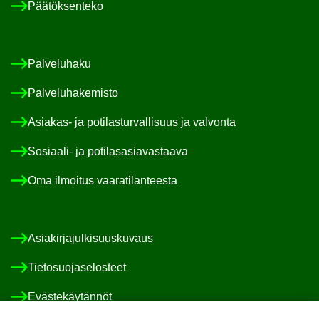
Pää­tök­sen­te­ko
Pal­ve­lu­ha­ku
Pal­ve­lu­ha­ke­mis­to
Asiakas-​ ja po­ti­las­tur­val­li­suus ja val­von­ta
Sosiaali-​ ja po­ti­las­asia­vas­taa­va
Oma il­moi­tus vaa­ra­ti­lan­tees­ta
Asia­kir­ja­jul­ki­suus­ku­vaus
Tie­to­suo­ja­se­los­teet
Eväs­te­käy­tän­nöt