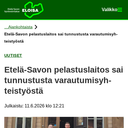
Va­lik­ko
Va­lik­ko
Etusi­vu
Siir­ry si­säl­töön
Ajan­koh­tais­ta
Etelä-​Savon pe­las­tus­lai­tos sai tun­nus­tus­ta va­rau­tu­mi­syh­
teis­työs­tä
UU­TI­SET
Etelä-​Savon pe­las­tus­lai­tos sai
tun­nus­tus­ta va­rau­tu­mi­syh­
teis­työs­tä
Julkaistu
:
11.6.2026 klo 12:21