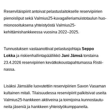
Re­ser­vi­läis­pii­rit an­toi­vat pe­las­tus­lai­tok­sel­le re­ser­vi­pii­rien
pie­nois­li­put sekä Val­mius25-​kuvagalleriamuistotaulun huo­
mio­no­soi­tuk­se­na yh­teis­työs­tä Val­mius25-​
kehittämishankkeessa vuo­si­na 2022–2025.
Tun­nus­tuk­sen vas­taa­not­ti­vat pe­las­tus­joh­ta­ja
Seppo
Lokka
ja ris­kien­hal­lin­ta­pääl­lik­kö
Jani Jämsä
tors­tai­na
23.4.2026 re­ser­vi­pii­rien ke­vät­ko­kous­ta­pah­tu­mas­sa Ris­tii­
nas­sa.
Li­säk­si Jäm­säl­le luo­vu­tet­tiin re­ser­vi­pii­rien Savon Va­sa­man
kul­tai­nen mi­ta­li. Ti­lai­suu­des­sa re­ser­vi­pii­rit pal­kit­si­vat usei­ta
Val­mius25-​hankkeen ak­tii­vei­na ja toi­mi­joi­na kun­nos­tau­tu­
nei­ta jä­se­niä ja hank­keen yh­teis­työ­kump­pa­nei­ta.