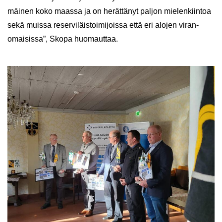
mäi­nen koko maas­sa ja on he­rät­tä­nyt pal­jon mie­len­kiin­toa
sekä muis­sa re­ser­vi­läis­toi­mi­jois­sa että eri alo­jen vi­ran­
omai­sis­sa”, Skopa huo­maut­taa.