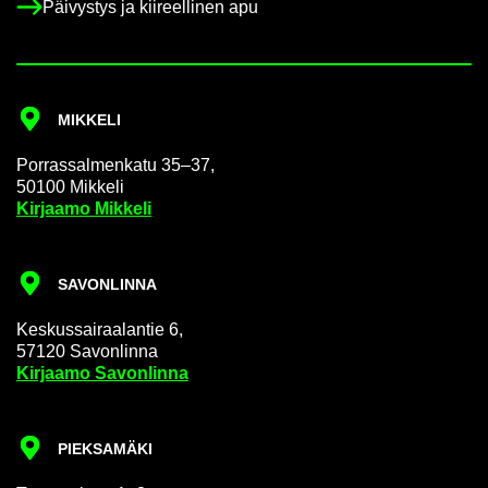
Päi­vys­tys ja kii­reel­li­nen apu
MIK­KE­LI
Por­ras­sal­men­ka­tu 35–37,
50100 Mik­ke­li
Kir­jaa­mo Mik­ke­li
SA­VON­LIN­NA
Kes­kus­sai­raa­lan­tie 6,
57120 Sa­von­lin­na
Kir­jaa­mo Sa­von­lin­na
PIEK­SA­MÄ­KI