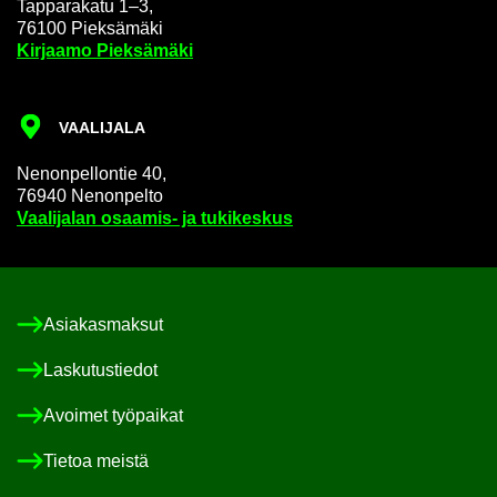
Tap­pa­ra­ka­tu 1–3,
76100 Piek­sä­mä­ki
Kir­jaa­mo Piek­sä­mä­ki
VAA­LI­JA­LA
Ne­non­pel­lon­tie 40,
76940 Ne­non­pel­to
Vaa­li­ja­lan osaamis-​ ja tu­ki­kes­kus
Asia­kas­mak­sut
Las­ku­tus­tie­dot
Avoi­met työ­pai­kat
Tie­toa meis­tä