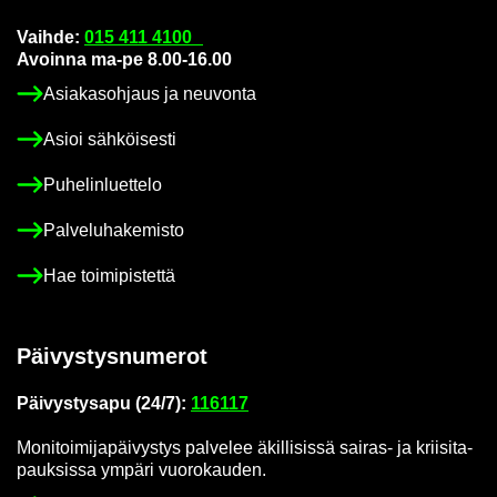
Vaih­de:
015 411 4100
Avoin­na ma-pe 8.00-16.00
Asia­kas­oh­jaus ja neu­von­ta
Asioi säh­köi­ses­ti
Pu­he­lin­luet­te­lo
Pal­ve­lu­ha­ke­mis­to
Hae toi­mi­pis­tet­tä
Päi­vys­tys­nu­me­rot
Päi­vys­tys­a­pu (24/7):
116117
Mo­ni­toi­mi­ja­päi­vys­tys pal­ve­lee äkil­li­sis­sä sairas-​ ja krii­si­ta­
pauk­sis­sa ym­pä­ri vuo­ro­kau­den.