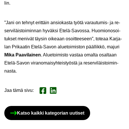
lin.
”Jani on teh­nyt erit­täin an­sio­kas­ta työtä varautumis-​ ja re­
ser­vi­läis­toi­min­nan hy­väk­si Etelä-​Savossa. Huo­mio­no­soi­
tuk­set me­ni­vät täy­sin oi­ke­aan osoit­tee­seen”, to­te­aa Kar­ja­
lan Pri­kaa­tin Etelä-​Savon alue­toi­mis­ton pääl­lik­kö, ma­ju­ri
Mika Paa­vi­lai­nen
. Alue­toi­mis­to vas­taa omal­ta osal­taan
Etelä-​Savon vi­ran­omai­syh­teis­työs­tä ja re­ser­vi­läis­toi­min­
nas­ta.
Jaa tämä sivu
:
Jaa Face­book
Jaa Lin­ke­dI­nis­sä
Katso kaik­ki ka­te­go­rian uu­ti­set