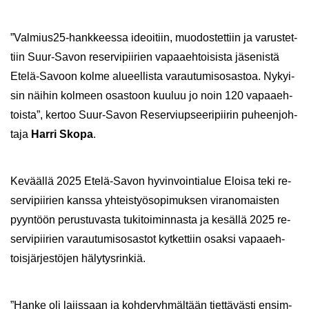
”Val­mius25-​hankkeessa ideoi­tiin, muo­dos­tet­tiin ja va­rus­tet­
tiin Suur-​Savon re­ser­vi­pii­rien va­paa­eh­toi­sis­ta jä­se­nis­tä
Etelä-​Savoon kolme alu­eel­lis­ta va­rau­tu­mis­osas­toa. Ny­kyi­
sin näi­hin kol­meen osas­toon kuu­luu jo noin 120 va­paa­eh­
tois­ta”, ker­too Suur-​Savon Re­ser­viup­see­ri­pii­rin pu­heen­joh­
ta­ja
Harri Skopa
.
Ke­vääl­lä 2025 Etelä-​Savon hy­vin­voin­tia­lue Eloi­sa teki re­
ser­vi­pii­rien kans­sa yh­teis­työ­so­pi­muk­sen vi­ran­omais­ten
pyyn­töön pe­rus­tu­vas­ta tu­ki­toi­min­nas­ta ja ke­säl­lä 2025 re­
ser­vi­pii­rien va­rau­tu­mis­osas­tot kyt­ket­tiin osak­si va­paa­eh­
tois­jär­jes­tö­jen hä­ly­tys­rin­kiä.
”Hanke oli la­jis­saan ja koh­de­ryh­mäl­tään tiet­tä­väs­ti en­sim­