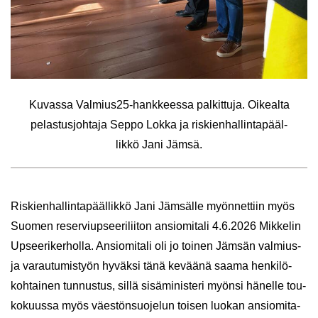
Ku­vas­sa Val­mius25-​hankkeessa pal­kit­tu­ja. Oi­keal­ta
pe­las­tus­joh­ta­ja Seppo Lokka ja ris­kien­hal­lin­ta­pääl­
lik­kö Jani Jämsä.
Ris­kien­hal­lin­ta­pääl­lik­kö Jani Jäm­säl­le myön­net­tiin myös
Suo­men re­ser­viup­see­ri­lii­ton an­sio­mi­ta­li 4.6.2026 Mik­ke­lin
Up­see­ri­ker­hol­la. An­sio­mi­ta­li oli jo toi­nen Jäm­sän valmius-​
ja va­rau­tu­mis­työn hy­väk­si tänä ke­vää­nä saama hen­ki­lö­
koh­tai­nen tun­nus­tus, sillä si­sä­mi­nis­te­ri myön­si hä­nel­le tou­
ko­kuus­sa myös väes­tön­suo­je­lun toi­sen luo­kan an­sio­mi­ta­