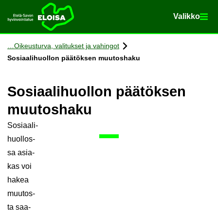
Va­lik­ko
Va­lik­ko
Etusi­vu
Siir­ry si­säl­töön
Oi­keus­tur­va, va­li­tuk­set ja va­hin­got
So­si­aa­li­huol­lon pää­tök­sen muu­tos­ha­ku
So­si­aa­li­huol­lon pää­tök­sen
muu­tos­ha­ku
So­si­aa­li­
huol­los­
sa asia­
kas voi
hakea
muu­tos­
ta saa­