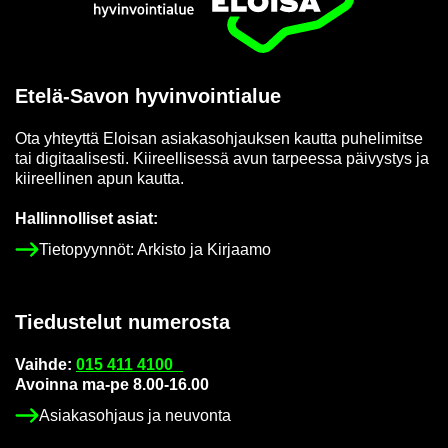
Etusi­vu
Etelä-​Savon hy­vin­voin­tia­lue
Ota yh­teyt­tä Eloi­san asia­kas­oh­jauk­sen kaut­ta pu­he­li­mit­se
tai di­gi­taa­li­ses­ti. Kii­reel­li­ses­sä avun tar­pees­sa päi­vys­tys ja
kii­reel­li­nen apun kaut­ta.
Hal­lin­nol­li­set asiat:
Tie­to­pyyn­nöt: Ar­kis­to ja Kir­jaa­mo
Tie­dus­te­lut nu­me­ros­ta
Vaih­de:
015 411 4100
Avoin­na ma-pe 8.00-16.00
Asia­kas­oh­jaus ja neu­von­ta