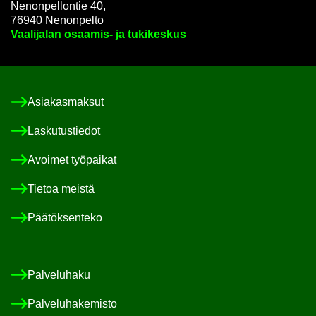
Ne­non­pel­lon­tie 40,
76940 Ne­non­pel­to
Vaa­li­ja­lan osaamis-​ ja tu­ki­kes­kus
Asia­kas­mak­sut
Las­ku­tus­tie­dot
Avoi­met työ­pai­kat
Tie­toa meis­tä
Pää­tök­sen­te­ko
Pal­ve­lu­ha­ku
Pal­ve­lu­ha­ke­mis­to