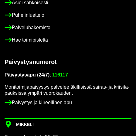
Asioi säh­köi­ses­ti
Pu­he­lin­luet­te­lo
Pal­ve­lu­ha­ke­mis­to
Hae toi­mi­pis­tet­tä
Päi­vys­tys­nu­me­rot
Päi­vys­tys­a­pu (24/7):
116117
Mo­ni­toi­mi­ja­päi­vys­tys pal­ve­lee äkil­li­sis­sä sairas-​ ja krii­si­ta­
pauk­sis­sa ym­pä­ri vuo­ro­kau­den.
Päi­vys­tys ja kii­reel­li­nen apu
MIK­KE­LI