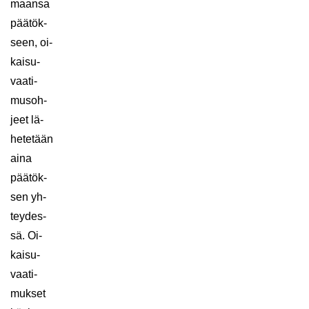
maan­sa
pää­tök­
seen, oi­
kai­su­
vaa­ti­
mus­oh­
jeet lä­
he­te­tään
aina
pää­tök­
sen yh­
tey­des­
sä. Oi­
kai­su­
vaa­ti­
muk­set