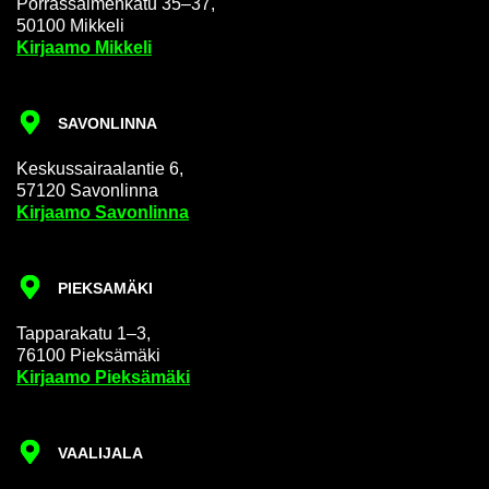
Por­ras­sal­men­ka­tu 35–37,
50100 Mik­ke­li
Kir­jaa­mo Mik­ke­li
SA­VON­LIN­NA
Kes­kus­sai­raa­lan­tie 6,
57120 Sa­von­lin­na
Kir­jaa­mo Sa­von­lin­na
PIEK­SA­MÄ­KI
Tap­pa­ra­ka­tu 1–3,
76100 Piek­sä­mä­ki
Kir­jaa­mo Piek­sä­mä­ki
VAA­LI­JA­LA