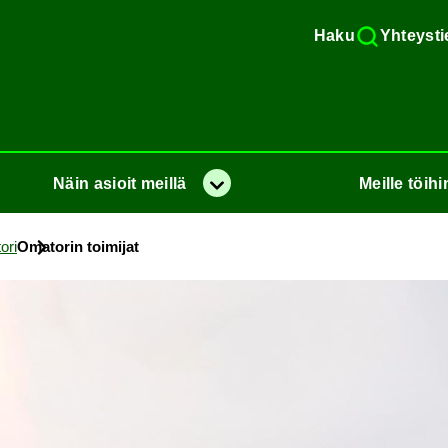
Haku
Yh­teys­ti
Näin
asioit
meil­lä
Meil­le
töi­hi
Va­lik­ko
­ri
Oma­to­rin toi­mi­jat