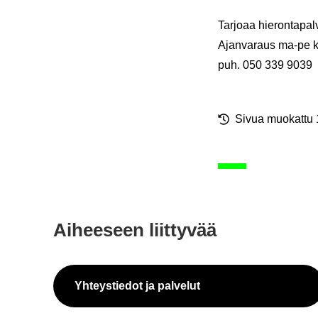
Tar­jo­aa hie­ron­ta­pal
Ajan­va­raus ma-pe 
puh. 050 339 9039
Sivua muo­kat­tu
Ai­hee­seen liit­ty­vää
Yh­teys­tie­dot ja pal­ve­lut