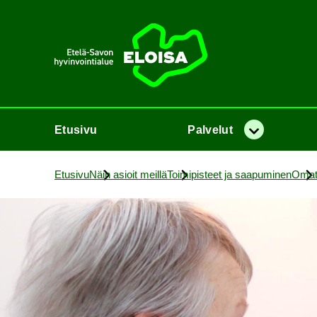
Etusi­vu
Etusi­vu
Pal­ve­lut
Va­lik­ko
Etusi­vu
Näin asioit meil­lä
Toi­mi­pis­teet ja saa­pu­mi­nen
Oma­to