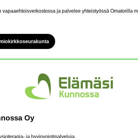
va­paa­eh­tois­ver­kos­tos­sa ja pal­ve­lee yh­teis­työs­sä Oma­to­ril­la 
mio­kirk­ko­seu­ra­kun­ta
Siir­ryt toi­seen pal­ve­luun
n­nos­sa Oy
ysioterapia-​ ja hy­vin­voin­ti­pal­ve­lu­ja.