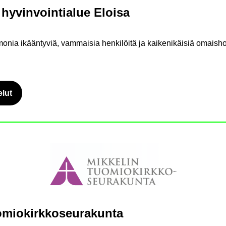
y­vin­voin­tia­lue Eloi­sa
monia ikään­ty­viä, vam­mai­sia hen­ki­löi­tä ja kai­ke­ni­käi­siä omais­hoi­
­lut
­mio­kirk­ko­seu­ra­kun­ta