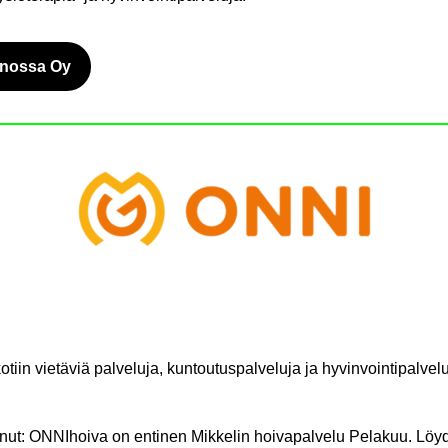
­nos­sa Oy
­ryt toi­seen pal­ve­luun
­tiin vie­tä­viä pal­ve­lu­ja, kun­tou­tus­pal­ve­lu­ja ja hy­vin­voin­ti­pal­ve­lu
t: ON­NI­hoi­va on en­ti­nen Mik­ke­lin hoi­va­pal­ve­lu Pe­la­kuu. Löy­d