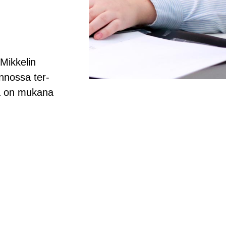
Mik­ke­lin
n­nos­sa ter­
sa on mu­ka­na