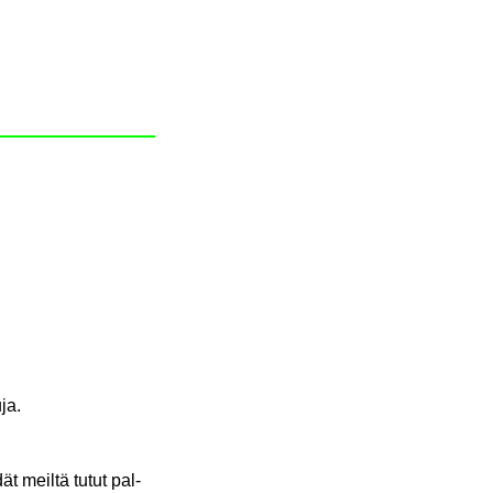
­ja.
ät meil­tä tutut pal­