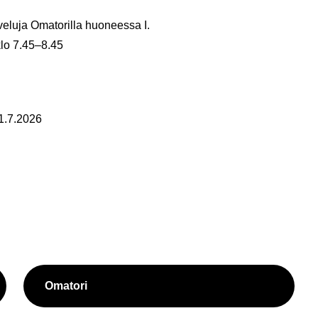
­ve­lu­ja Oma­to­ril­la huo­nees­sa I.
klo 7.45–8.45
 1.7.2026
Oma­to­ri