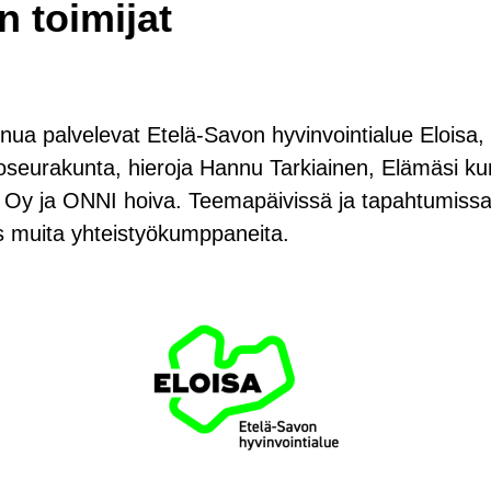
n toi­mi­jat
inua pal­ve­le­vat Etelä-​​Savon hy­vin­voin­tia­lue Eloi­sa, 
o­seu­ra­kun­ta, hie­ro­ja Hannu Tar­kiai­nen, Elä­mä­si ku
ut Oy ja ONNI hoiva. Tee­ma­päi­vis­sä ja ta­pah­tu­mis­
s muita yh­teis­työ­kump­pa­nei­ta.