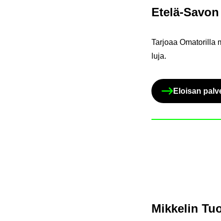
Etelä-​Savon h
Tar­jo­aa Oma­to­ril­la 
lu­ja.
Eloi­san pal­ve
Mik­ke­lin Tuo