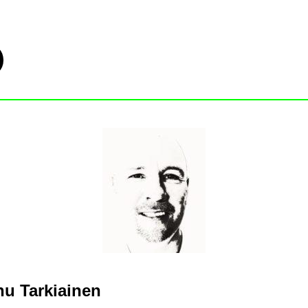
oi­seen pal­ve­luun
nu Tar­kiai­nen