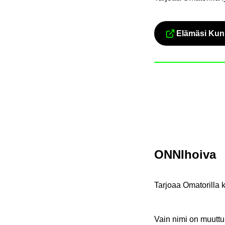
Elä­mä­si Kun
Siir
ON­NI­hoi­va
Tar­jo­aa Oma­to­ril­la ko
Vain nimi on muut­tu­nu