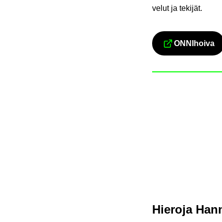
ve­lut ja te­ki­jät.
ON­NI­hoi­va
Siir­ryt t
Hie­ro­ja Han