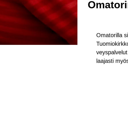
Oma­to­ri
Oma­to­ril­la s
Tuo­mio­kirk­k
veys­pal­ve­l
laa­jas­ti myö