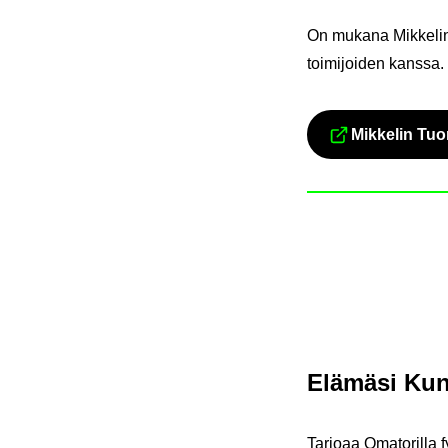
On mu­ka­na Mik­ke­lin 
toi­mi­joi­den kans­sa.
Mik­ke­lin Tuo­
Elä­mä­si Ku
Tar­jo­aa Oma­to­ril­la f