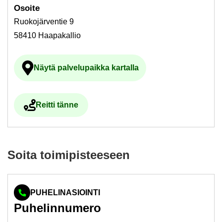
Osoi­te
Ruokojärventie 9
58410 Haapakallio
Näytä pal­ve­lu­paik­ka kar­tal­la
Ul­koi­nen pal­ve­lu avau­tuu uu­del­le vä­li­l
Reit­ti tänne
Ul­koi­nen pal­ve­lu avau­tuu uu­del­le vä­li­leh­del­le
Soita toi­mi­pis­tee­seen
PUHELINASIOINTI
Pu­he­lin­nu­me­ro