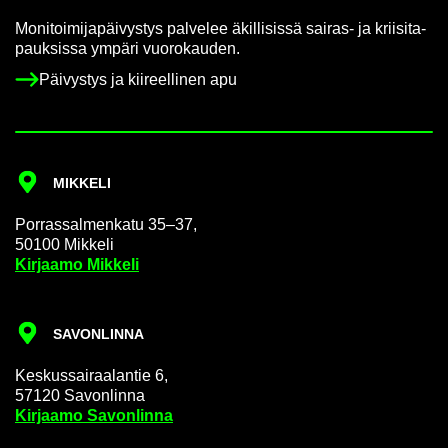
Mo­ni­toi­mi­ja­päi­vys­tys pal­ve­lee äkil­li­sis­sä sairas-​ ja krii­si­ta­
pauk­sis­sa ym­pä­ri vuo­ro­kau­den.
Päi­vys­tys ja kii­reel­li­nen apu
MIK­KE­LI
Por­ras­sal­men­ka­tu 35–37,
50100 Mik­ke­li
Kir­jaa­mo Mik­ke­li
SA­VON­LIN­NA
Kes­kus­sai­raa­lan­tie 6,
57120 Sa­von­lin­na
Kir­jaa­mo Sa­von­lin­na