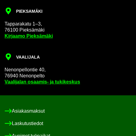
PIEK­SA­MÄ­KI
Tap­pa­ra­ka­tu 1–3,
76100 Piek­sä­mä­ki
Kir­jaa­mo Piek­sä­mä­ki
VAA­LI­JA­LA
Ne­non­pel­lon­tie 40,
76940 Ne­non­pel­to
Vaa­li­ja­lan osaamis-​ ja tu­ki­kes­kus
Asia­kas­mak­sut
Las­ku­tus­tie­dot
Avoi­met työ­pai­kat