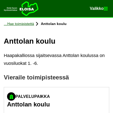
Va­lik­ko
Va­lik­ko
Etusi­vu
Siir­ry si­säl­töön
Hae toi­mi­pis­tet­tä
Ant­to­lan koulu
Ant­to­lan koulu
Haapakalliossa sijaitsevassa Anttolan koulussa on
vuosiluokat 1. -6.
Vie­rai­le toi­mi­pis­tees­sä
PALVELUPAIKKA
Ant­to­lan koulu