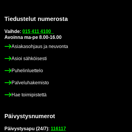
Tie­dus­te­lut nu­me­ros­ta
Vaih­de:
015 411 4100
Avoin­na ma-pe 8.00-16.00
Asia­kas­oh­jaus ja neu­von­ta
Asioi säh­köi­ses­ti
Pu­he­lin­luet­te­lo
Pal­ve­lu­ha­ke­mis­to
Hae toi­mi­pis­tet­tä
Päi­vys­tys­nu­me­rot
Päi­vys­tys­a­pu (24/7):
116117