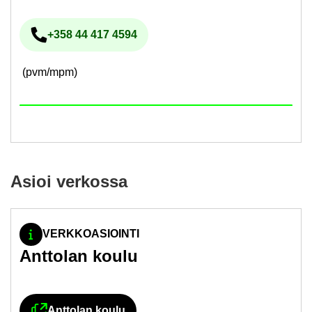
+358 44 417 4594
Pu­he­lin­nu­me­ro
(pvm/mpm)
Asioi ver­kos­sa
VERKKOASIOINTI
Ant­to­lan koulu
Ant­to­lan koulu