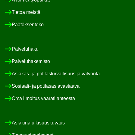
Tie­toa meis­tä
Pää­tök­sen­te­ko
Pal­ve­lu­ha­ku
Pal­ve­lu­ha­ke­mis­to
Asiakas-​ ja po­ti­las­tur­val­li­suus ja val­von­ta
Sosiaali-​ ja po­ti­las­asia­vas­taa­va
Oma il­moi­tus vaa­ra­ti­lan­tees­ta
Asia­kir­ja­jul­ki­suus­ku­vaus