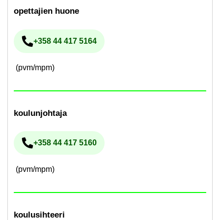
opet­ta­jien huone
+358 44 417 5164
Pu­he­lin­nu­me­ro
(pvm/mpm)
kou­lun­joh­ta­ja
+358 44 417 5160
Pu­he­lin­nu­me­ro
(pvm/mpm)
kou­lusih­tee­ri