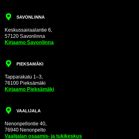
SA­VON­LIN­NA
Kes­kus­sai­raa­lan­tie 6,
57120 Sa­von­lin­na
Kir­jaa­mo Sa­von­lin­na
PIEK­SA­MÄ­KI
Tap­pa­ra­ka­tu 1–3,
76100 Piek­sä­mä­ki
Kir­jaa­mo Piek­sä­mä­ki
VAA­LI­JA­LA
Ne­non­pel­lon­tie 40,
76940 Ne­non­pel­to
Vaa­li­ja­lan osaamis-​ ja tu­ki­kes­kus