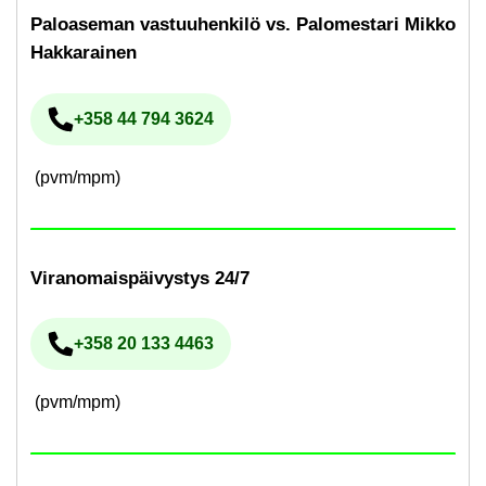
Pa­loa­se­man vas­tuu­hen­ki­lö vs. Pa­lo­mes­ta­ri Mikko
Hak­ka­rai­nen
+358 44 794 3624
Pu­he­lin­nu­me­ro
(pvm/mpm)
Vi­ran­omais­päi­vys­tys 24/7
+358 20 133 4463
Pu­he­lin­nu­me­ro
(pvm/mpm)