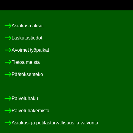
Asia­kas­mak­sut
Las­ku­tus­tie­dot
Avoi­met työ­pai­kat
Tie­toa meis­tä
Pää­tök­sen­te­ko
Pal­ve­lu­ha­ku
Pal­ve­lu­ha­ke­mis­to
Asiakas-​ ja po­ti­las­tur­val­li­suus ja val­von­ta