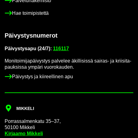
Pal­ve­lu­ha­ke­mis­to
Hae toi­mi­pis­tet­tä
Päi­vys­tys­nu­me­rot
Päi­vys­tys­a­pu (24/7):
116117
Mo­ni­toi­mi­ja­päi­vys­tys pal­ve­lee äkil­li­sis­sä sairas-​ ja krii­si­ta­
pauk­sis­sa ym­pä­ri vuo­ro­kau­den.
Päi­vys­tys ja kii­reel­li­nen apu
MIK­KE­LI
Por­ras­sal­men­ka­tu 35–37,
50100 Mik­ke­li
Kir­jaa­mo Mik­ke­li