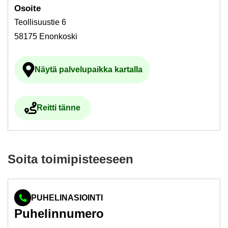
Osoi­te
Teollisuustie 6
58175 Enonkoski
Näytä pal­ve­lu­paik­ka kar­tal­la
Ul­koi­nen pal­ve­lu avau­tuu uu­del­le vä­li­l
Reit­ti tänne
Ul­koi­nen pal­ve­lu avau­tuu uu­del­le vä­li­leh­del­le
Soita toi­mi­pis­tee­seen
PUHELINASIOINTI
Pu­he­lin­nu­me­ro