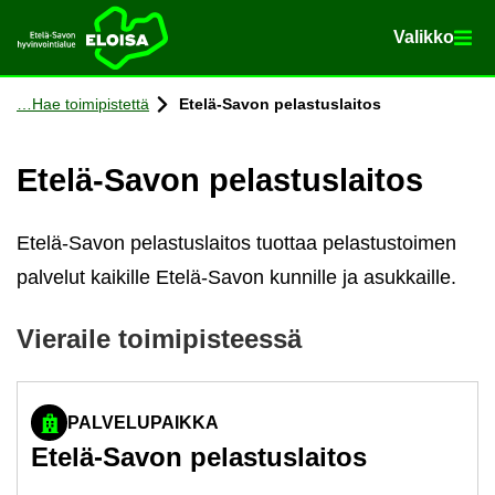
Va­lik­ko
Va­lik­ko
Etusi­vu
Siir­ry si­säl­töön
Hae toi­mi­pis­tet­tä
Etelä-​Savon pe­las­tus­lai­tos
Etelä-​Savon pe­las­tus­lai­tos
Etelä-Savon pelastuslaitos tuottaa pelastustoimen
palvelut kaikille Etelä-Savon kunnille ja asukkaille.
Vie­rai­le toi­mi­pis­tees­sä
PALVELUPAIKKA
Etelä-​Savon pe­las­tus­lai­tos