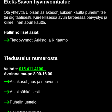
Etelä-​Savon hy­vin­voin­tia­lue
Ota yh­teyt­tä Eloi­san asia­kas­oh­jauk­sen kaut­ta pu­he­li­mit­se
tai di­gi­taa­li­ses­ti. Kii­reel­li­ses­sä avun tar­pees­sa päi­vys­tys ja
kii­reel­li­nen apun kaut­ta.
Hal­lin­nol­li­set asiat:
Tie­to­pyyn­nöt: Ar­kis­to ja Kir­jaa­mo
Tie­dus­te­lut nu­me­ros­ta
Vaih­de:
015 411 4100
Avoin­na ma-pe 8.00-16.00
Asia­kas­oh­jaus ja neu­von­ta
Asioi säh­köi­ses­ti
Pu­he­lin­luet­te­lo