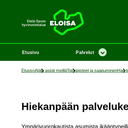
Etusi­vu
Etusi­vu
Pal­ve­lut
Va­lik­ko
Etusi­vu
Näin asioit meil­lä
Toi­mi­pis­teet ja saa­pu­mi­nen
Hae toi
Hie­kan­pään pal­ve­lu­k
Ympärivuorokautista asumista ikääntyneill