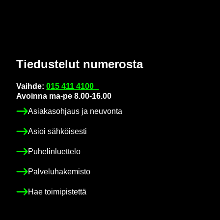
Tie­dus­te­lut nu­me­ros­ta
Vaih­de:
015 411 4100
Avoin­na ma-pe 8.00-16.00
Asia­kas­oh­jaus ja neu­von­ta
Asioi säh­köi­ses­ti
Pu­he­lin­luet­te­lo
Pal­ve­lu­ha­ke­mis­to
Hae toi­mi­pis­tet­tä