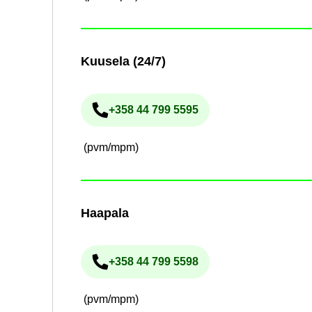
Kuuse­la (24/7)
+358 44 799 5595
Pu­he­lin­nu­me­ro
(pvm/mpm)
Haa­pa­la
+358 44 799 5598
Pu­he­lin­nu­me­ro
(pvm/mpm)