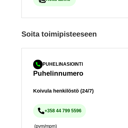
Ul­koi­nen pal­ve­lu avau­tuu uu­del­le vä
Soita toi­mi­pis­tee­seen
PUHELINASIOINTI
Pu­he­lin­nu­me­ro
Koi­vu­la hen­ki­lös­tö (24/7)
+358 44 799 5596
Pu­he­lin­nu­me­ro
(pvm/mpm)