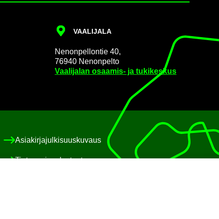
VAA­LI­JA­LA
Ne­non­pel­lon­tie 40,
76940 Ne­non­pel­to
Vaa­li­ja­lan osaamis-​ ja tu­ki­kes­kus
Asia­kir­ja­jul­ki­suus­ku­vaus
Tie­to­suo­ja­se­los­teet
Eväs­te­käy­tän­nöt
Saa­vu­tet­ta­vuus­se­los­te