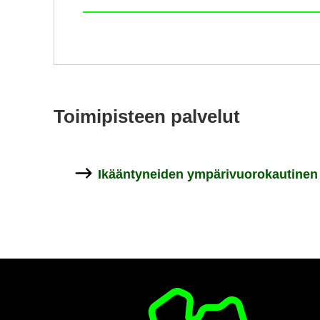
Toi­mi­pis­teen pal­ve­lut
Ikään­ty­nei­den ym­pä­ri­vuo­ro­kau­ti­ne