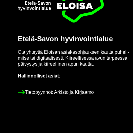
Etusi­vu
Etelä-​Savon hy­vin­voin­tia­lue
Ota yh­teyt­tä Eloi­san asia­kas­oh­jauk­sen kaut­ta pu­he­li­
mit­se tai di­gi­taa­li­ses­ti. Kii­reel­li­ses­sä avun tar­pees­sa
päi­vys­tys ja kii­reel­li­nen apun kaut­ta.
Hal­lin­nol­li­set asiat:
Tie­to­pyyn­nöt: Ar­kis­to ja Kir­jaa­mo