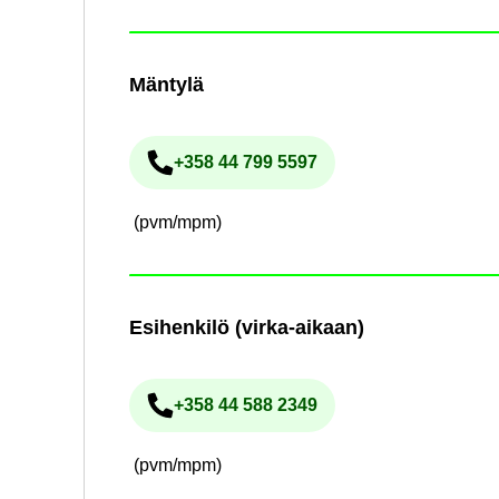
Män­ty­lä
+358 44 799 5597
Pu­he­lin­nu­me­ro
(pvm/mpm)
Esi­hen­ki­lö (virka-​aikaan)
+358 44 588 2349
Pu­he­lin­nu­me­ro
(pvm/mpm)