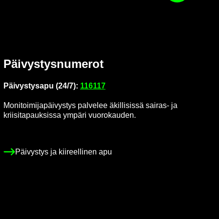
Päi­vys­tys­nu­me­rot
Päi­vys­tys­a­pu (24/7):
116117
Mo­ni­toi­mi­ja­päi­vys­tys pal­ve­lee äkil­li­sis­sä sairas-​ ja
krii­si­ta­pauk­sis­sa ym­pä­ri vuo­ro­kau­den.
Päi­vys­tys ja kii­reel­li­nen apu