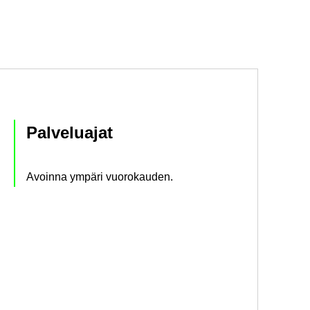
Pal­ve­lua­jat
Avoin­na ym­pä­ri vuo­ro­kau­den.