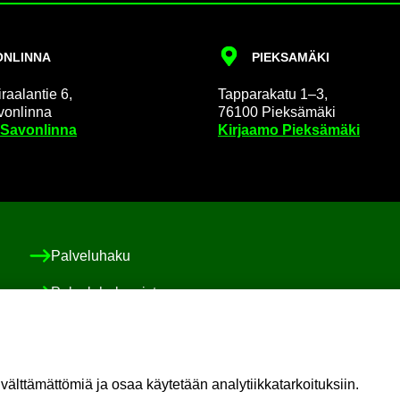
N­LIN­NA
PIEK­SA­MÄ­KI
raa­lan­tie 6,
Tap­pa­ra­ka­tu 1–3,
on­lin­na
76100 Piek­sä­mä­ki
 Sa­von­lin­na
Kir­jaa­mo Piek­sä­mä­ki
Pal­ve­lu­ha­ku
Pal­ve­lu­ha­ke­mis­to
Asiakas-​ ja po­ti­las­tur­val­li­suus ja val­von­ta
Sosiaali-​ ja po­ti­las­asia­vas­taa­va
t­tä­mät­tö­miä ja osaa käy­te­tään ana­ly­tiik­ka­tar­koi­tuk­siin.