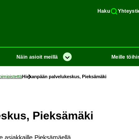
Haku
Yh­teys­ti
Näin
asioit
meil­lä
Meil­le
töi­hi
Va­lik­ko
­mi­pis­tet­tä
Hie­kan­pään pal­ve­lu­kes­kus, Piek­sä­mä­ki
es­kus, Piek­sä­mä­ki
e asiakkaille Pieksämäellä.