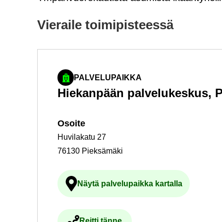
Vie­rai­le toi­mi­pis­tees­sä
PALVELUPAIKKA
Hie­kan­pään pal­ve­lu­kes­kus, P
Osoi­te
Huvilakatu 27
76130 Pieksämäki
Näytä pal­ve­lu­paik­ka kar­tal­la
Ul­koi­nen pal­ve­lu avau­tuu uu
Reit­ti tänne