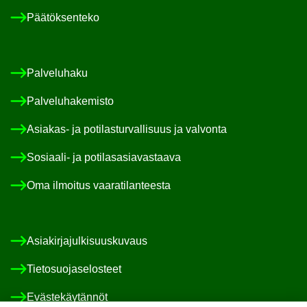
Pää­tök­sen­te­ko
Pal­ve­lu­ha­ku
Pal­ve­lu­ha­ke­mis­to
Asiakas-​ ja po­ti­las­tur­val­li­suus ja val­von­ta
Sosiaali-​ ja po­ti­las­asia­vas­taa­va
Oma il­moi­tus vaa­ra­ti­lan­tees­ta
Asia­kir­ja­jul­ki­suus­ku­vaus
Tie­to­suo­ja­se­los­teet
Eväs­te­käy­tän­nöt