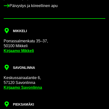
Päi­vys­tys ja kii­reel­li­nen apu
MIK­KE­LI
Por­ras­sal­men­ka­tu 35–37,
50100 Mik­ke­li
Kir­jaa­mo Mik­ke­li
SA­VON­LIN­NA
Kes­kus­sai­raa­lan­tie 6,
57120 Sa­von­lin­na
Kir­jaa­mo Sa­von­lin­na
PIEK­SA­MÄ­KI