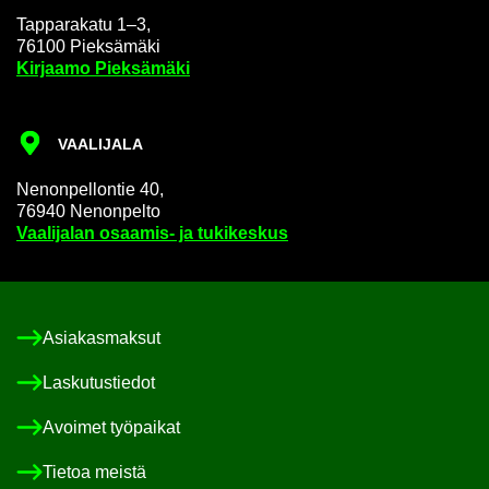
Tap­pa­ra­ka­tu 1–3,
76100 Piek­sä­mä­ki
Kir­jaa­mo Piek­sä­mä­ki
VAA­LI­JA­LA
Ne­non­pel­lon­tie 40,
76940 Ne­non­pel­to
Vaa­li­ja­lan osaamis-​ ja tu­ki­kes­kus
Asia­kas­mak­sut
Las­ku­tus­tie­dot
Avoi­met työ­pai­kat
Tie­toa meis­tä