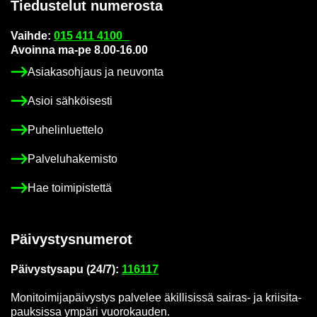
Tie­dus­te­lut nu­me­ros­ta
Vaih­de:
015 411 4100
Avoin­na ma-pe 8.00-16.00
Asia­kas­oh­jaus ja neu­von­ta
Asioi säh­köi­ses­ti
Pu­he­lin­luet­te­lo
Pal­ve­lu­ha­ke­mis­to
Hae toi­mi­pis­tet­tä
Päi­vys­tys­nu­me­rot
Päi­vys­tys­a­pu (24/7):
116117
Mo­ni­toi­mi­ja­päi­vys­tys pal­ve­lee äkil­li­sis­sä sairas-​ ja krii­si­ta­
pauk­sis­sa ym­pä­ri vuo­ro­kau­den.