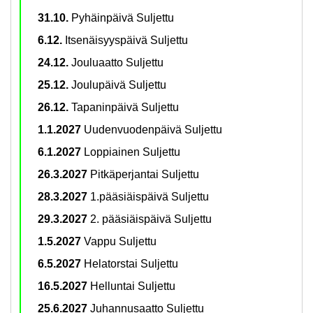
31.10.
Py­häin­päi­vä Sul­jet­tu
6.12.
It­se­näi­syys­päi­vä Sul­jet­tu
24.12.
Jou­lu­aat­to Sul­jet­tu
25.12.
Jou­lu­päi­vä Sul­jet­tu
26.12.
Ta­pa­nin­päi­vä Sul­jet­tu
1.1.2027
Uu­den­vuo­den­päi­vä Sul­jet­tu
6.1.2027
Lop­piai­nen Sul­jet­tu
26.3.2027
Pit­kä­per­jan­tai Sul­jet­tu
28.3.2027
1.pää­siäis­päi­vä Sul­jet­tu
29.3.2027
2. pää­siäis­päi­vä Sul­jet­tu
1.5.2027
Vappu Sul­jet­tu
6.5.2027
He­la­tors­tai Sul­jet­tu
16.5.2027
Hel­lun­tai Sul­jet­tu
25.6.2027
Ju­han­nusaat­to Sul­jet­tu