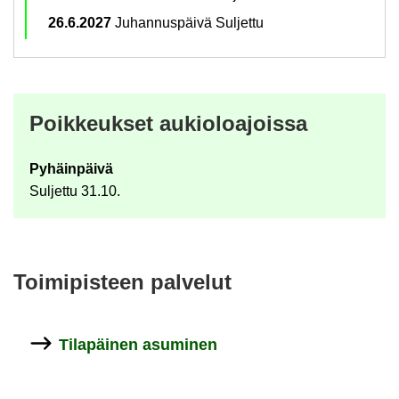
26.6.2027
Ju­han­nus­päi­vä Sul­jet­tu
Poik­keuk­set au­kio­loa­jois­sa
Py­häin­päi­vä
Sul­jet­tu 31.10.
Toi­mi­pis­teen pal­ve­lut
Ti­la­päi­nen asu­mi­nen