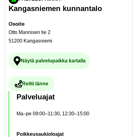
Kan­gas­nie­men kun­nan­ta­lo
Osoi­te
Otto Mannisen tie 2
51200 Kangasniemi
Näytä pal­ve­lu­paik­ka kar­tal­la
Ul­koi­nen pal­ve­lu avau­tuu uu­del­le vä­li­l
Reit­ti tänne
Ul­koi­nen pal­ve­lu avau­tuu uu­del­le vä­li­leh­del­le
Pal­ve­lua­jat
Ma–pe 09:00–11:30, 12:30–15:00
Poik­keus­au­kio­loa­jat