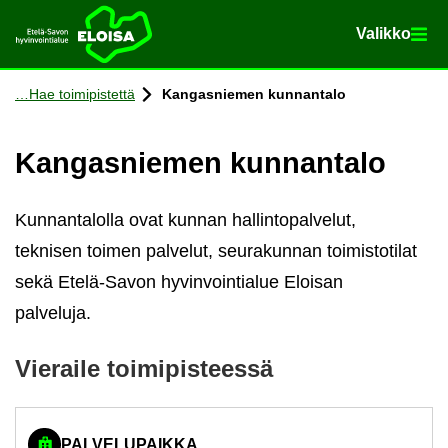
Va­lik­ko
Va­lik­ko
Etusi­vu
Siir­ry si­säl­töön
Hae toi­mi­pis­tet­tä
Kan­gas­nie­men kun­nan­ta­lo
Kan­gas­nie­men kun­nan­ta­lo
Kunnantalolla ovat kunnan hallintopalvelut,
teknisen toimen palvelut, seurakunnan toimistotilat
sekä Etelä-Savon hyvinvointialue Eloisan
palveluja.
Vie­rai­le toi­mi­pis­tees­sä
PALVELUPAIKKA