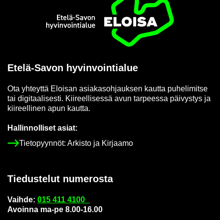
Etusi­vu
Etelä-​Savon hy­vin­voin­tia­lue
Ota yh­teyt­tä Eloi­san asia­kas­oh­jauk­sen kaut­ta pu­he­li­mit­se
tai di­gi­taa­li­ses­ti. Kii­reel­li­ses­sä avun tar­pees­sa päi­vys­tys ja
kii­reel­li­nen apun kaut­ta.
Hal­lin­nol­li­set asiat:
Tie­to­pyyn­nöt: Ar­kis­to ja Kir­jaa­mo
Tie­dus­te­lut nu­me­ros­ta
Vaih­de:
015 411 4100
Avoin­na ma-pe 8.00-16.00