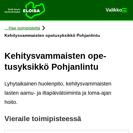
Va­lik­ko
Va­lik­ko
Etusi­vu
Siir­ry si­säl­töön
Hae toi­mi­pis­tet­tä
Ke­hi­tys­vam­mais­ten ope­tusyk­sik­kö Poh­jan­lin­tu
Ke­hi­tys­vam­mais­ten ope­
tusyk­sik­kö Poh­jan­lin­tu
Lyhytaikainen huolenpito, kehitysvammaisten
lasten aamu- ja iltapäivätoiminta ja loma-ajan
hoito.
Vie­rai­le toi­mi­pis­tees­sä