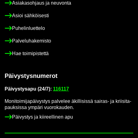
Asia­kas­oh­jaus ja neu­von­ta
Asioi säh­köi­ses­ti
Pu­he­lin­luet­te­lo
Pal­ve­lu­ha­ke­mis­to
Hae toi­mi­pis­tet­tä
Päi­vys­tys­nu­me­rot
Päi­vys­tys­a­pu (24/7):
116117
Mo­ni­toi­mi­ja­päi­vys­tys pal­ve­lee äkil­li­sis­sä sairas-​ ja krii­si­ta­
pauk­sis­sa ym­pä­ri vuo­ro­kau­den.
Päi­vys­tys ja kii­reel­li­nen apu