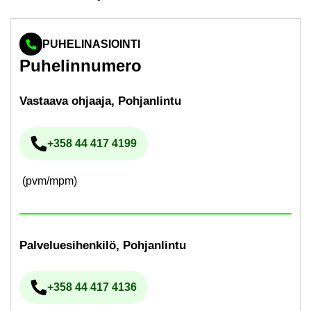
PUHELINASIOINTI
Pu­he­lin­nu­me­ro
Vas­taa­va oh­jaa­ja, Poh­jan­lin­tu
+358 44 417 4199
Pu­he­lin­nu­me­ro
(pvm/mpm)
Pal­ve­lue­si­hen­ki­lö, Poh­jan­lin­tu
+358 44 417 4136
Pu­he­lin­nu­me­ro