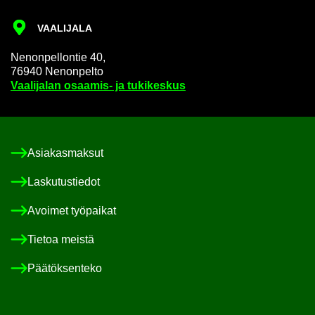
VAA­LI­JA­LA
Ne­non­pel­lon­tie 40,
76940 Ne­non­pel­to
Vaa­li­ja­lan osaamis-​ ja tu­ki­kes­kus
Asia­kas­mak­sut
Las­ku­tus­tie­dot
Avoi­met työ­pai­kat
Tie­toa meis­tä
Pää­tök­sen­te­ko