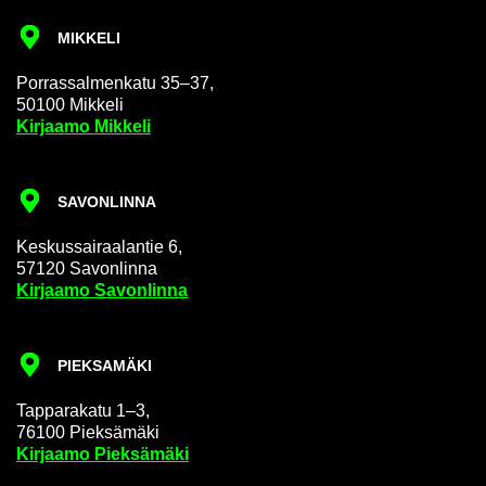
MIK­KE­LI
Por­ras­sal­men­ka­tu 35–37,
50100 Mik­ke­li
Kir­jaa­mo Mik­ke­li
SA­VON­LIN­NA
Kes­kus­sai­raa­lan­tie 6,
57120 Sa­von­lin­na
Kir­jaa­mo Sa­von­lin­na
PIEK­SA­MÄ­KI
Tap­pa­ra­ka­tu 1–3,
76100 Piek­sä­mä­ki
Kir­jaa­mo Piek­sä­mä­ki