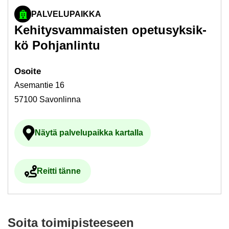
PALVELUPAIKKA
Ke­hi­tys­vam­mais­ten ope­tusyk­sik­
kö Poh­jan­lin­tu
Osoi­te
Asemantie 16
57100 Savonlinna
Näytä pal­ve­lu­paik­ka kar­tal­la
Ul­koi­nen pal­ve­lu avau­tuu uu­del­le vä­li­l
Reit­ti tänne
Ul­koi­nen pal­ve­lu avau­tuu uu­del­le vä­li­leh­del­le
Soita toi­mi­pis­tee­seen