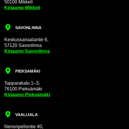
50100 Mik­ke­li
Kir­jaa­mo Mik­ke­li
SA­VON­LIN­NA
Kes­kus­sai­raa­lan­tie 6,
57120 Sa­von­lin­na
Kir­jaa­mo Sa­von­lin­na
PIEK­SA­MÄ­KI
Tap­pa­ra­ka­tu 1–3,
76100 Piek­sä­mä­ki
Kir­jaa­mo Piek­sä­mä­ki
VAA­LI­JA­LA
Ne­non­pel­lon­tie 40,