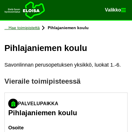
Va­lik­ko
Va­lik­ko
Etusi­vu
Siir­ry si­säl­töön
Hae toi­mi­pis­tet­tä
Pih­la­ja­nie­men koulu
Pih­la­ja­nie­men koulu
Savonlinnan perusopetuksen yksikkö, luokat 1.-6.
Vie­rai­le toi­mi­pis­tees­sä
PALVELUPAIKKA
Pih­la­ja­nie­men koulu
Osoi­te