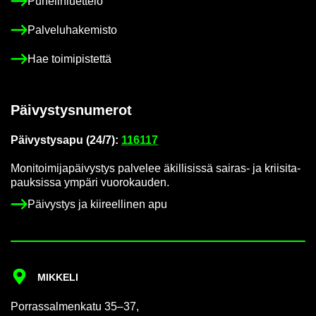
Pu­he­lin­luet­te­lo
Pal­ve­lu­ha­ke­mis­to
Hae toi­mi­pis­tet­tä
Päi­vys­tys­nu­me­rot
Päi­vys­tys­a­pu (24/7):
116117
Mo­ni­toi­mi­ja­päi­vys­tys pal­ve­lee äkil­li­sis­sä sairas-​ ja krii­si­ta­
pauk­sis­sa ym­pä­ri vuo­ro­kau­den.
Päi­vys­tys ja kii­reel­li­nen apu
MIK­KE­LI
Por­ras­sal­men­ka­tu 35–37,