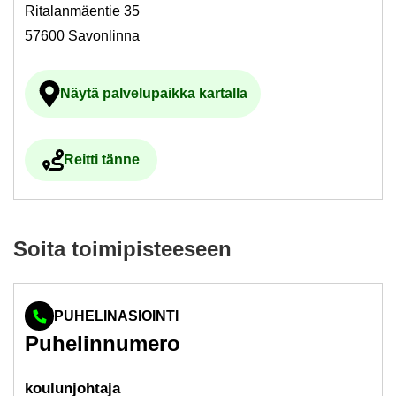
Ritalanmäentie 35
57600 Savonlinna
Näytä pal­ve­lu­paik­ka kar­tal­la
Ul­koi­nen pal­ve­lu avau­tuu uu­del­le vä­li­l
Reit­ti tänne
Ul­koi­nen pal­ve­lu avau­tuu uu­del­le vä­li­leh­del­le
Soita toi­mi­pis­tee­seen
PUHELINASIOINTI
Pu­he­lin­nu­me­ro
kou­lun­joh­ta­ja