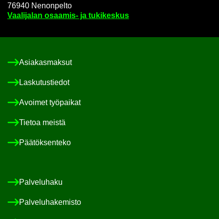
76940 Ne­non­pel­to
Vaa­li­ja­lan osaamis-​ ja tu­ki­kes­kus
Asia­kas­mak­sut
Las­ku­tus­tie­dot
Avoi­met työ­pai­kat
Tie­toa meis­tä
Pää­tök­sen­te­ko
Pal­ve­lu­ha­ku
Pal­ve­lu­ha­ke­mis­to