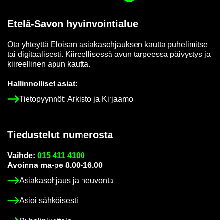
Etelä-​Savon hy­vin­voin­tia­lue
Ota yh­teyt­tä Eloi­san asia­kas­oh­jauk­sen kaut­ta pu­he­li­mit­se
tai di­gi­taa­li­ses­ti. Kii­reel­li­ses­sä avun tar­pees­sa päi­vys­tys ja
kii­reel­li­nen apun kaut­ta.
Hal­lin­nol­li­set asiat:
Tie­to­pyyn­nöt: Ar­kis­to ja Kir­jaa­mo
Tie­dus­te­lut nu­me­ros­ta
Vaih­de:
015 411 4100
Avoin­na ma-pe 8.00-16.00
Asia­kas­oh­jaus ja neu­von­ta
Asioi säh­köi­ses­ti