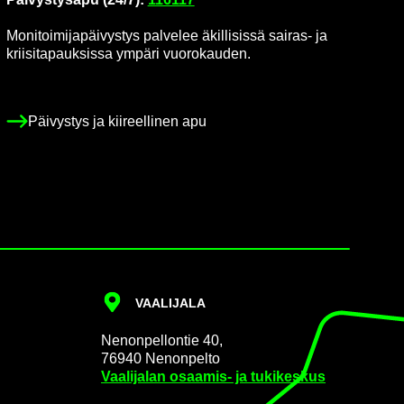
Mo­ni­toi­mi­ja­päi­vys­tys pal­ve­lee äkil­li­sis­sä sairas-​ ja
krii­si­ta­pauk­sis­sa ym­pä­ri vuo­ro­kau­den.
Päi­vys­tys ja kii­reel­li­nen apu
VAA­LI­JA­LA
Ne­non­pel­lon­tie 40,
76940 Ne­non­pel­to
Vaa­li­ja­lan osaamis-​ ja tu­ki­kes­kus