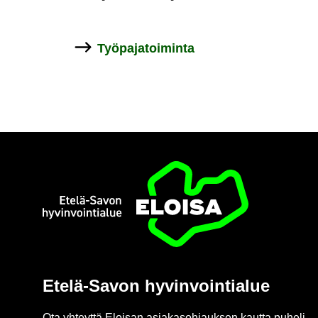
Työ­pa­ja­toi­min­ta
Etusi­vu
Etelä-​Savon hy­vin­voin­tia­lue
Ota yh­teyt­tä Eloi­san asia­kas­oh­jauk­sen kaut­ta pu­he­li­