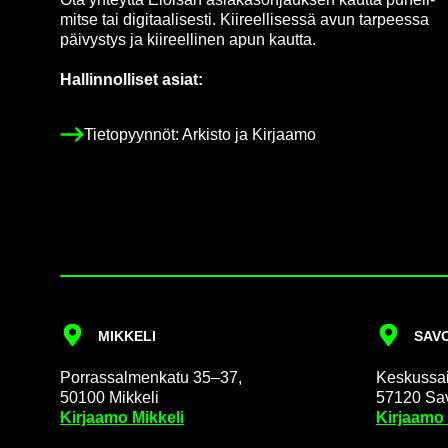
mit­se tai di­gi­taa­li­ses­ti. Kii­reel­li­ses­sä avun tar­pees­sa
päi­vys­tys ja kii­reel­li­nen apun kaut­ta.
Hal­lin­nol­li­set asiat:
Tie­to­pyyn­nöt: Ar­kis­to ja Kir­jaa­mo
MIK­KE­LI
SA­VO
Por­ras­sal­men­ka­tu 35–37,
Kes­kus­sai­
50100 Mik­ke­li
57120 Sa­v
Kir­jaa­mo Mik­ke­li
Kir­jaa­mo