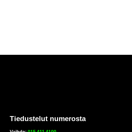
Tie­dus­te­lut nu­me­ros­ta
Vaih­de:
015 411 4100