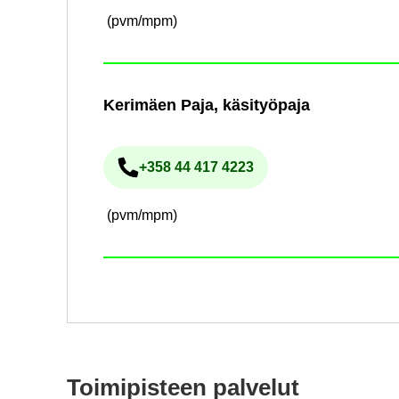
(pvm/mpm)
Ke­ri­mäen Paja, kä­si­työ­pa­ja
+358 44 417 4223
Pu­he­lin­nu­me­ro
(pvm/mpm)
Toi­mi­pis­teen pal­ve­lut