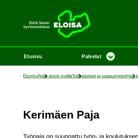
Etusi­vu
Etusi­vu
Pal­ve­lut
Va­lik­ko
Etusi­vu
Näin asioit meil­lä
Toi­mi­pis­teet ja saa­pu­mi­nen
Hae toi
Ke­ri­mäen Paja
Työpaja on suunnattu työn- ja koulutuksen u