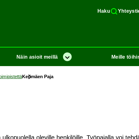
Haku
Yh­teys­ti
Näin
asioit
meil­lä
Meil­le
töi­hi
Va­lik­ko
­mi­pis­tet­tä
Ke­ri­mäen Paja
lkopuolella oleville henkilöille. Työpajalla voi tehd