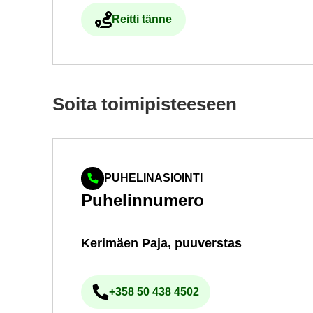
Reit­ti tänne
Ul­koi­nen pal­ve­lu avau­tuu uu­del­le vä
Soita toi­mi­pis­tee­seen
PUHELINASIOINTI
Pu­he­lin­nu­me­ro
Ke­ri­mäen Paja, puu­vers­tas
+358 50 438 4502
Pu­he­lin­nu­me­ro