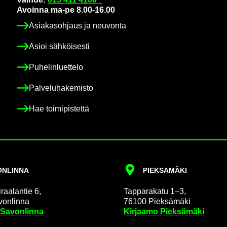
Avoin­na ma-pe 8.00-16.00
Asia­kas­oh­jaus ja neu­von­ta
Asioi säh­köi­ses­ti
Pu­he­lin­luet­te­lo
Pal­ve­lu­ha­ke­mis­to
Hae toi­mi­pis­tet­tä
N­LIN­NA
PIEK­SA­MÄ­KI
raa­lan­tie 6,
Tap­pa­ra­ka­tu 1–3,
on­lin­na
76100 Piek­sä­mä­ki
 Sa­von­lin­na
Kir­jaa­mo Piek­sä­mä­ki