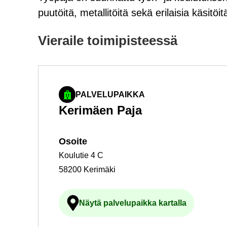
puutöitä, metallitöitä sekä erilaisia käsitöit
Vie­rai­le toi­mi­pis­tees­sä
PALVELUPAIKKA
Ke­ri­mäen Paja
Osoi­te
Koulutie 4 C
58200 Kerimäki
Näytä pal­ve­lu­paik­ka kar­tal­la
Ul­koi­nen pal­ve­lu avau­tuu uu