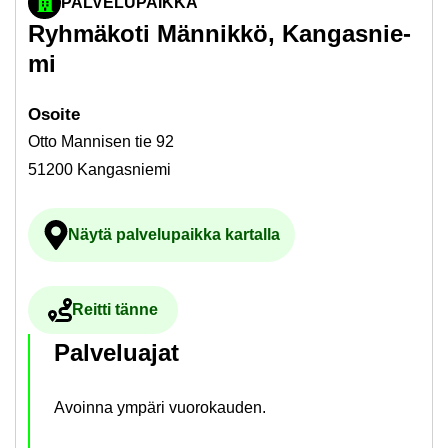
PALVELUPAIKKA
Ryh­mä­ko­ti Män­nik­kö, Kan­gas­nie­
mi
Osoi­te
Otto Mannisen tie 92
51200 Kangasniemi
Näytä pal­ve­lu­paik­ka kar­tal­la
Ul­koi­nen pal­ve­lu avau­tuu uu­del­le vä­li­l
Reit­ti tänne
Ul­koi­nen pal­ve­lu avau­tuu uu­del­le vä­li­leh­del­le
Pal­ve­lua­jat
Avoin­na ym­pä­ri vuo­ro­kau­den.