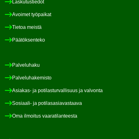
Las­ku­tus­tie­dot
Avoi­met työ­pai­kat
Tie­toa meis­tä
Pää­tök­sen­te­ko
Pal­ve­lu­ha­ku
Pal­ve­lu­ha­ke­mis­to
Asiakas-​ ja po­ti­las­tur­val­li­suus ja val­von­ta
Sosiaali-​ ja po­ti­las­asia­vas­taa­va
Oma il­moi­tus vaa­ra­ti­lan­tees­ta