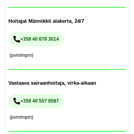
Hoi­ta­jat Män­nik­kö ala­ker­ta, 24/7
+358 40 678 3014
Pu­he­lin­nu­me­ro
(pvm/mpm)
Vas­taa­va sai­raan­hoi­ta­ja, virka-​aikaan
+358 40 557 8587
Pu­he­lin­nu­me­ro
(pvm/mpm)