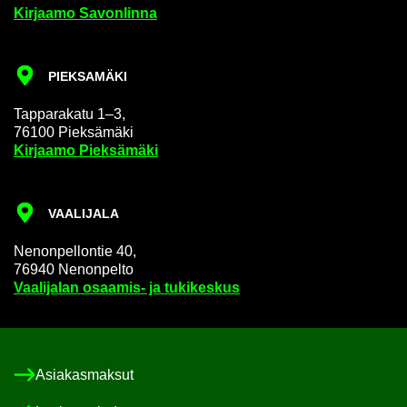
Kir­jaa­mo Sa­von­lin­na
PIEK­SA­MÄ­KI
Tap­pa­ra­ka­tu 1–3,
76100 Piek­sä­mä­ki
Kir­jaa­mo Piek­sä­mä­ki
VAA­LI­JA­LA
Ne­non­pel­lon­tie 40,
76940 Ne­non­pel­to
Vaa­li­ja­lan osaamis-​ ja tu­ki­kes­kus
Asia­kas­mak­sut