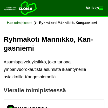
Va­lik­ko
Va­lik­ko
Etusi­vu
Siir­ry si­säl­töön
Hae toi­mi­pis­tet­tä
Ryh­mä­ko­ti Män­nik­kö, Kan­gas­nie­mi
Ryh­mä­ko­ti Män­nik­kö, Kan­
gas­nie­mi
Asumispalveluyksikkö, joka tarjoaa
ympärivuorokautista asumista ikääntyneille
asiakkaille Kangasniemellä.
Vie­rai­le toi­mi­pis­tees­sä