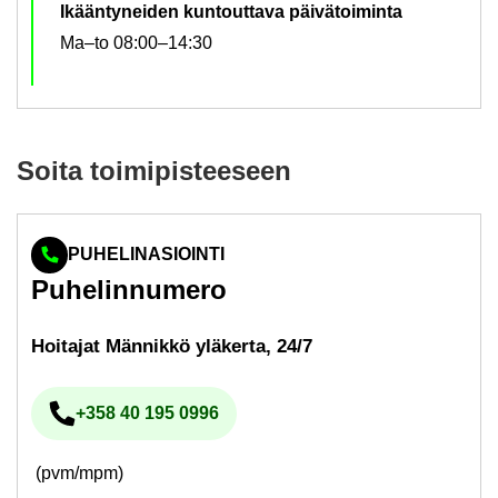
Ikääntyneiden kuntouttava päivätoiminta
Ma–to 08:00–14:30
Soita toi­mi­pis­tee­seen
PUHELINASIOINTI
Pu­he­lin­nu­me­ro
Hoi­ta­jat Män­nik­kö ylä­ker­ta, 24/7
+358 40 195 0996
Pu­he­lin­nu­me­ro
(pvm/mpm)