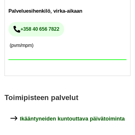
Pal­ve­lue­si­hen­ki­lö, virka-​aikaan
+358 40 656 7822
Pu­he­lin­nu­me­ro
(pvm/mpm)
Toi­mi­pis­teen pal­ve­lut
Ikään­ty­nei­den kun­tout­ta­va päi­vä­toi­min­ta