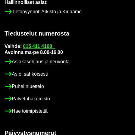
Hal­lin­nol­li­set asiat:
Tie­to­pyyn­nöt: Ar­kis­to ja Kir­jaa­mo
Tie­dus­te­lut nu­me­ros­ta
Vaih­de:
015 411 4100
Avoin­na ma-pe 8.00-16.00
Asia­kas­oh­jaus ja neu­von­ta
Asioi säh­köi­ses­ti
Pu­he­lin­luet­te­lo
Pal­ve­lu­ha­ke­mis­to
Hae toi­mi­pis­tet­tä
Päi­vys­tys­nu­me­rot