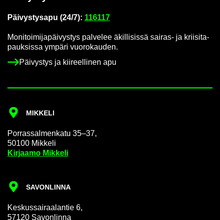
Päi­vys­tys­a­pu (24/7):
116117
Mo­ni­toi­mi­ja­päi­vys­tys pal­ve­lee äkil­li­sis­sä sairas-​ ja krii­si­ta­
pauk­sis­sa ym­pä­ri vuo­ro­kau­den.
Päi­vys­tys ja kii­reel­li­nen apu
MIK­KE­LI
Por­ras­sal­men­ka­tu 35–37,
50100 Mik­ke­li
Kir­jaa­mo Mik­ke­li
SA­VON­LIN­NA
Kes­kus­sai­raa­lan­tie 6,
57120 Sa­von­lin­na