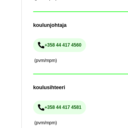
kou­lun­joh­ta­ja
+358 44 417 4560
Pu­he­lin­nu­me­ro
(pvm/mpm)
kou­lusih­tee­ri
+358 44 417 4581
Pu­he­lin­nu­me­ro
(pvm/mpm)