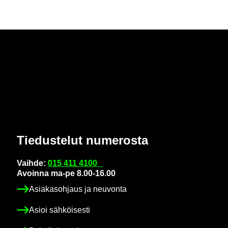
Tie­dus­te­lut nu­me­ros­ta
Vaih­de:
015 411 4100
Avoin­na ma-pe 8.00-16.00
Asia­kas­oh­jaus ja neu­von­ta
Asioi säh­köi­ses­ti