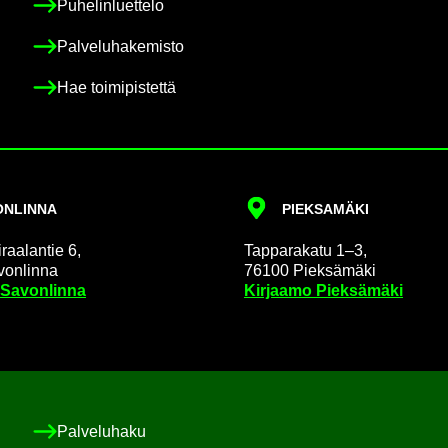
Pu­he­lin­luet­te­lo
Pal­ve­lu­ha­ke­mis­to
Hae toi­mi­pis­tet­tä
N­LIN­NA
PIEK­SA­MÄ­KI
raa­lan­tie 6,
Tap­pa­ra­ka­tu 1–3,
on­lin­na
76100 Piek­sä­mä­ki
 Sa­von­lin­na
Kir­jaa­mo Piek­sä­mä­ki
Pal­ve­lu­ha­ku