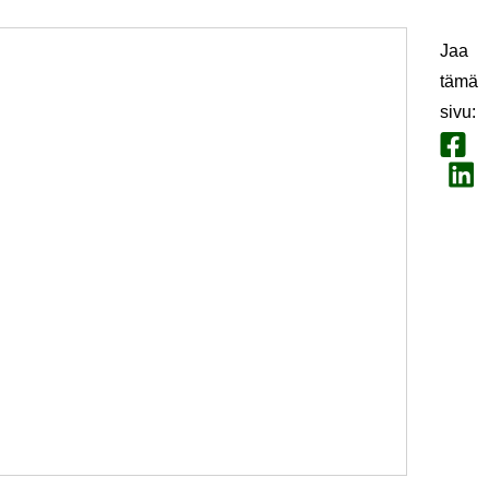
Jaa
tämä
sivu
:
Jaa F
Jaa Li