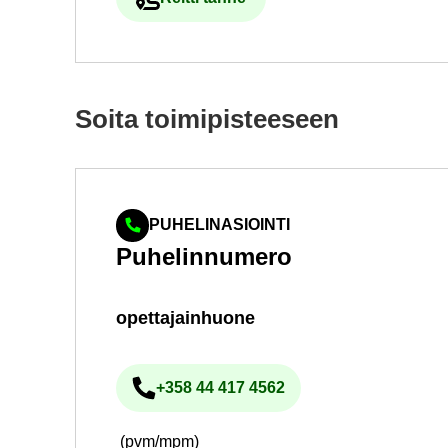
Ul­koi­nen pal­ve­lu avau­tuu uu­del­le vä
Soita toi­mi­pis­tee­seen
PUHELINASIOINTI
Pu­he­lin­nu­me­ro
opet­ta­jain­huo­ne
+358 44 417 4562
Pu­he­lin­nu­me­ro
(pvm/mpm)