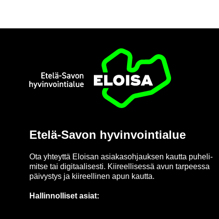
Etusi­vu
Etelä-​Savon hy­vin­voin­tia­lue
Ota yh­teyt­tä Eloi­san asia­kas­oh­jauk­sen kaut­ta pu­he­li­
mit­se tai di­gi­taa­li­ses­ti. Kii­reel­li­ses­sä avun tar­pees­sa
päi­vys­tys ja kii­reel­li­nen apun kaut­ta.
Hal­lin­nol­li­set asiat: