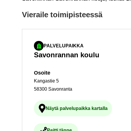
Vie­rai­le toi­mi­pis­tees­sä
PALVELUPAIKKA
Sa­von­ran­nan koulu
Osoi­te
Kangastie 5
58300 Savonranta
Näytä pal­ve­lu­paik­ka kar­tal­la
Ul­koi­nen pal­ve­lu avau­tuu uu
Reit­ti tänne