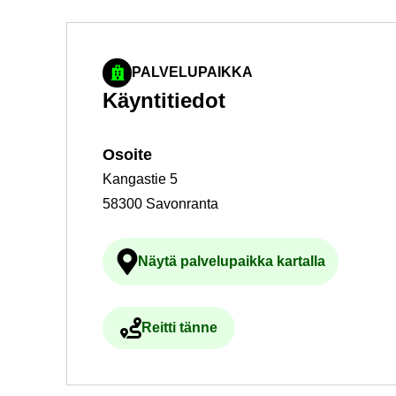
PALVELUPAIKKA
Käyn­ti­tie­dot
Osoi­te
Kangastie 5
58300 Savonranta
Näytä pal­ve­lu­paik­ka kar­tal­la
Ul­koi­nen pal­ve­lu avau­tuu uu
Reit­ti tänne
Ul­koi­nen pal­ve­lu avau­tuu uu­del­le vä