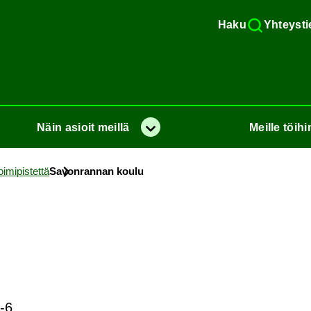
Haku
Yh­teys­ti
Näin
asioit
meil­lä
Meil­le
töi­hi
Va­lik­ko
­mi­pis­tet­tä
Sa­von­ran­nan koulu
-6.