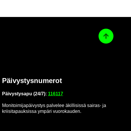
Ta­kai­sin ylös
Päi­vys­tys­nu­me­rot
Päi­vys­tys­a­pu (24/7):
116117
Mo­ni­toi­mi­ja­päi­vys­tys pal­ve­lee äkil­li­sis­sä sairas-​ ja
krii­si­ta­pauk­sis­sa ym­pä­ri vuo­ro­kau­den.