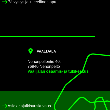
Päi­vys­tys ja kii­reel­li­nen apu
VAA­LI­JA­LA
Ne­non­pel­lon­tie 40,
76940 Ne­non­pel­to
Vaa­li­ja­lan osaamis-​ ja tu­ki­kes­kus
Asia­kir­ja­jul­ki­suus­ku­vaus