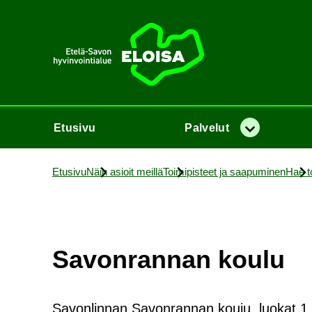
Etusi­vu
Etusi­vu
Pal­ve­lut
Va­lik­ko
Etusi­vu
Näin asioit meil­lä
Toi­mi­pis­teet ja saa­pu­mi­nen
Hae toi
Sa­von­ran­nan koulu
Savonlinnan Savonrannan kouju, luokat 1.