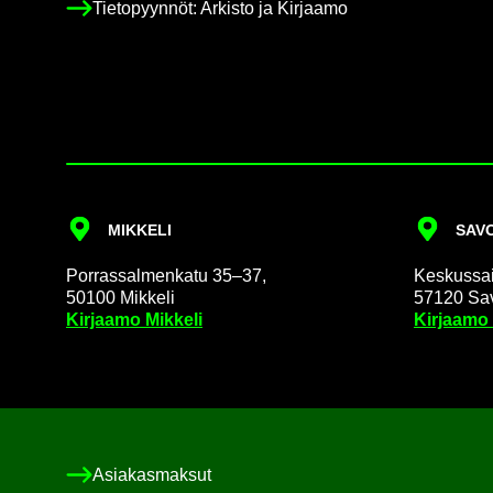
Tie­to­pyyn­nöt: Ar­kis­to ja Kir­jaa­mo
MIK­KE­LI
SA­VO
Por­ras­sal­men­ka­tu 35–37,
Kes­kus­sai­
50100 Mik­ke­li
57120 Sa­v
Kir­jaa­mo Mik­ke­li
Kir­jaa­mo
Asia­kas­mak­sut