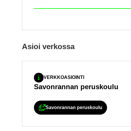
Asioi ver­kos­sa
VERKKOASIOINTI
Sa­von­ran­nan pe­rus­kou­lu
Sa­von­ran­nan pe­rus­kou­lu
Ul­koi­nen pal­ve­lu avau­tuu uu­d