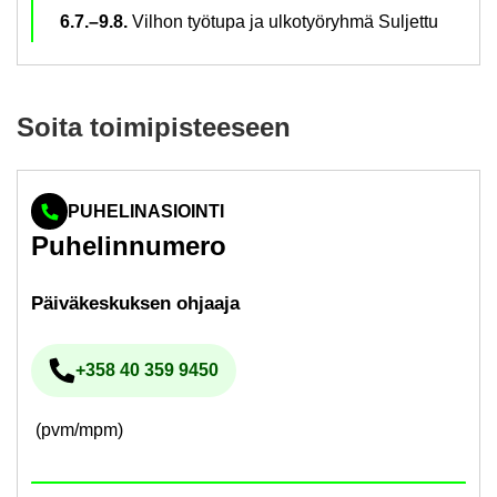
6.7.–9.8.
Vil­hon työ­tu­pa ja ul­ko­työ­ryh­mä Sul­jet­tu
Soita toi­mi­pis­tee­seen
PUHELINASIOINTI
Pu­he­lin­nu­me­ro
Päi­vä­kes­kuk­sen oh­jaa­ja
+358 40 359 9450
Pu­he­lin­nu­me­ro
(pvm/mpm)