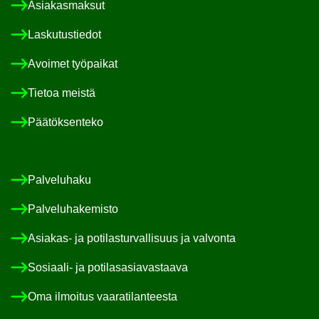
Asia­kas­mak­sut
Las­ku­tus­tie­dot
Avoi­met työ­pai­kat
Tie­toa meis­tä
Pää­tök­sen­te­ko
Pal­ve­lu­ha­ku
Pal­ve­lu­ha­ke­mis­to
Asiakas-​ ja po­ti­las­tur­val­li­suus ja val­von­ta
Sosiaali-​ ja po­ti­las­asia­vas­taa­va
Oma il­moi­tus vaa­ra­ti­lan­tees­ta