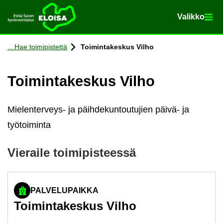
Va­lik­ko
Va­lik­ko
Etusi­vu
Siir­ry si­säl­töön
Hae toi­mi­pis­tet­tä
Toi­min­ta­kes­kus Vilho
Toi­min­ta­kes­kus Vilho
Mielenterveys- ja päihdekuntoutujien päivä- ja
työtoiminta
Vie­rai­le toi­mi­pis­tees­sä
PALVELUPAIKKA
Toi­min­ta­kes­kus Vilho