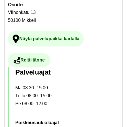
Osoi­te
Vilhonkatu 13
50100 Mikkeli
Näytä pal­ve­lu­paik­ka kar­tal­la
Ul­koi­nen pal­ve­lu avau­tuu uu­del­le vä­li­l
Reit­ti tänne
Ul­koi­nen pal­ve­lu avau­tuu uu­del­le vä­li­leh­del­le
Pal­ve­lua­jat
Ma 08:30–15:00
Ti–to 08:00–15:00
Pe 08:00–12:00
Poik­keus­au­kio­loa­jat