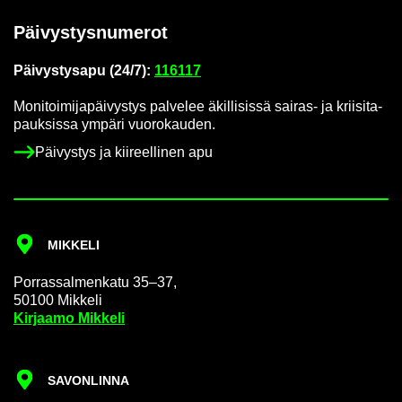
Päi­vys­tys­nu­me­rot
Päi­vys­tys­a­pu (24/7):
116117
Mo­ni­toi­mi­ja­päi­vys­tys pal­ve­lee äkil­li­sis­sä sairas-​ ja krii­si­ta­
pauk­sis­sa ym­pä­ri vuo­ro­kau­den.
Päi­vys­tys ja kii­reel­li­nen apu
MIK­KE­LI
Por­ras­sal­men­ka­tu 35–37,
50100 Mik­ke­li
Kir­jaa­mo Mik­ke­li
SA­VON­LIN­NA