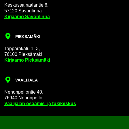
Kes­kus­sai­raa­lan­tie 6,
57120 Sa­von­lin­na
Kir­jaa­mo Sa­von­lin­na
PIEK­SA­MÄ­KI
Tap­pa­ra­ka­tu 1–3,
76100 Piek­sä­mä­ki
Kir­jaa­mo Piek­sä­mä­ki
VAA­LI­JA­LA
Ne­non­pel­lon­tie 40,
76940 Ne­non­pel­to
Vaa­li­ja­lan osaamis-​ ja tu­ki­kes­kus