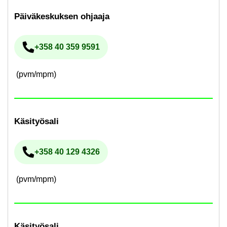
Päi­vä­kes­kuk­sen oh­jaa­ja
+358 40 359 9591
Pu­he­lin­nu­me­ro
(pvm/mpm)
Kä­si­työ­sa­li
+358 40 129 4326
Pu­he­lin­nu­me­ro
(pvm/mpm)
Kä­si­työ­sa­li