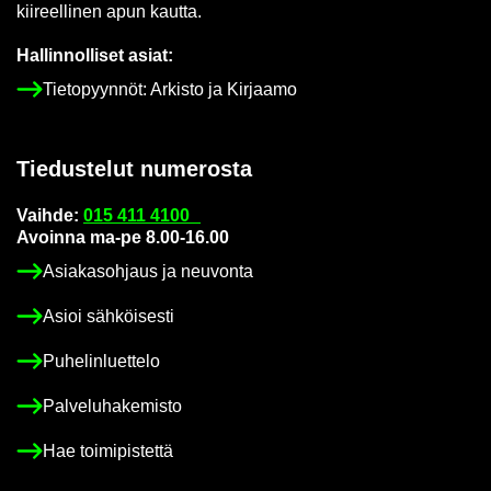
kii­reel­li­nen apun kaut­ta.
Hal­lin­nol­li­set asiat:
Tie­to­pyyn­nöt: Ar­kis­to ja Kir­jaa­mo
Tie­dus­te­lut nu­me­ros­ta
Vaih­de:
015 411 4100
Avoin­na ma-pe 8.00-16.00
Asia­kas­oh­jaus ja neu­von­ta
Asioi säh­köi­ses­ti
Pu­he­lin­luet­te­lo
Pal­ve­lu­ha­ke­mis­to
Hae toi­mi­pis­tet­tä