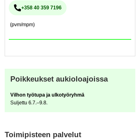
+358 40 359 7196
Pu­he­lin­nu­me­ro
(pvm/mpm)
Poik­keuk­set au­kio­loa­jois­sa
Vil­hon työ­tu­pa ja ul­ko­työ­ryh­mä
Sul­jet­tu 6.7.–9.8.
Toi­mi­pis­teen pal­ve­lut