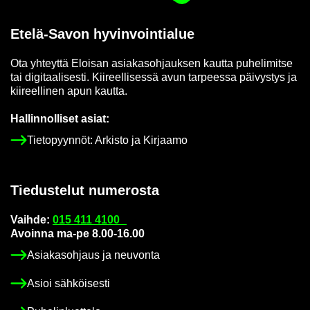
Etelä-​Savon hy­vin­voin­tia­lue
Ota yh­teyt­tä Eloi­san asia­kas­oh­jauk­sen kaut­ta pu­he­li­mit­se
tai di­gi­taa­li­ses­ti. Kii­reel­li­ses­sä avun tar­pees­sa päi­vys­tys ja
kii­reel­li­nen apun kaut­ta.
Hal­lin­nol­li­set asiat:
Tie­to­pyyn­nöt: Ar­kis­to ja Kir­jaa­mo
Tie­dus­te­lut nu­me­ros­ta
Vaih­de:
015 411 4100
Avoin­na ma-pe 8.00-16.00
Asia­kas­oh­jaus ja neu­von­ta
Asioi säh­köi­ses­ti