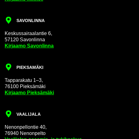
SA­VON­LIN­NA
Kes­kus­sai­raa­lan­tie 6,
57120 Sa­von­lin­na
Kir­jaa­mo Sa­von­lin­na
PIEK­SA­MÄ­KI
Tap­pa­ra­ka­tu 1–3,
76100 Piek­sä­mä­ki
Kir­jaa­mo Piek­sä­mä­ki
VAA­LI­JA­LA
Ne­non­pel­lon­tie 40,
76940 Ne­non­pel­to