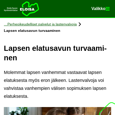
Va­lik­ko
Va­lik­ko
Etusi­vu
Siir­ry si­säl­töön
Per­heoi­keu­del­li­set pal­ve­lut ja las­ten­val­vo­ja
Lap­sen ela­tusa­vun tur­vaa­mi­nen
Lap­sen ela­tusa­vun tur­vaa­mi­
nen
Molemmat lapsen vanhemmat vastaavat lapsen
elatuksesta myös eron jälkeen. Lastenvalvoja voi
vahvistaa vanhempien välisen sopimuksen lapsen
elatuksesta.