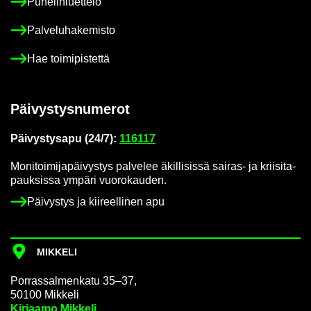
Pu­he­lin­luet­te­lo
Pal­ve­lu­ha­ke­mis­to
Hae toi­mi­pis­tet­tä
Päi­vys­tys­nu­me­rot
Päi­vys­tys­a­pu (24/7):
116117
Mo­ni­toi­mi­ja­päi­vys­tys pal­ve­lee äkil­li­sis­sä sairas-​ ja krii­si­ta­
pauk­sis­sa ym­pä­ri vuo­ro­kau­den.
Päi­vys­tys ja kii­reel­li­nen apu
MIK­KE­LI
Por­ras­sal­men­ka­tu 35–37,
50100 Mik­ke­li
Kir­jaa­mo Mik­ke­li