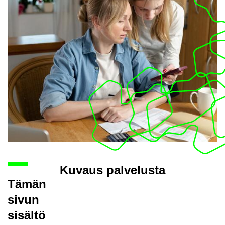
Ku­vaus pal­ve­lus­ta
Tämän
sivun
si­säl­tö