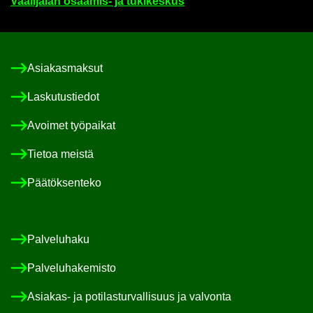
Vaa­li­ja­lan osaamis-​ ja tu­ki­kes­kus
Asia­kas­mak­sut
Las­ku­tus­tie­dot
Avoi­met työ­pai­kat
Tie­toa meis­tä
Pää­tök­sen­te­ko
Pal­ve­lu­ha­ku
Pal­ve­lu­ha­ke­mis­to
Asiakas-​ ja po­ti­las­tur­val­li­suus ja val­von­ta