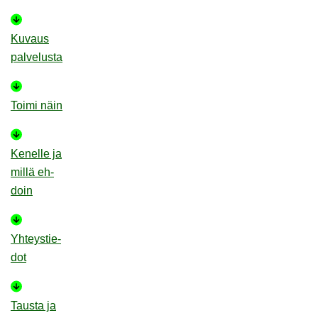
Ku­vaus
pal­ve­lus­ta
Toimi näin
Ke­nel­le ja
millä eh­
doin
Yh­teys­tie­
dot
Taus­ta ja