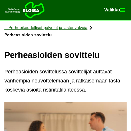
Va­lik­ko
Va­lik­ko
Etusi­vu
Siir­ry si­säl­töön
Per­heoi­keu­del­li­set pal­ve­lut ja las­ten­val­vo­ja
Per­he­asioi­den so­vit­te­lu
Per­he­asioi­den so­vit­te­lu
Perheasioiden sovittelussa sovittelijat auttavat
vanhempia neuvottelemaan ja ratkaisemaan lasta
koskevia asioita ristiriitatilanteessa.