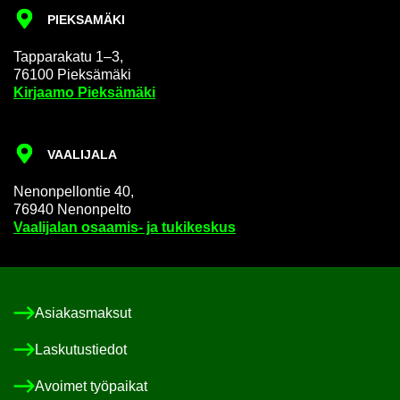
PIEK­SA­MÄ­KI
Tap­pa­ra­ka­tu 1–3,
76100 Piek­sä­mä­ki
Kir­jaa­mo Piek­sä­mä­ki
VAA­LI­JA­LA
Ne­non­pel­lon­tie 40,
76940 Ne­non­pel­to
Vaa­li­ja­lan osaamis-​ ja tu­ki­kes­kus
Asia­kas­mak­sut
Las­ku­tus­tie­dot
Avoi­met työ­pai­kat