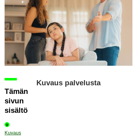
Ku­vaus pal­ve­lus­ta
Tämän
sivun
si­säl­tö
Ku­vaus