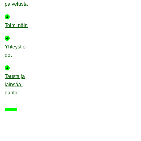
pal­ve­lus­ta
Toimi näin
Yh­teys­tie­
dot
Taus­ta ja
lain­sää­
dän­tö