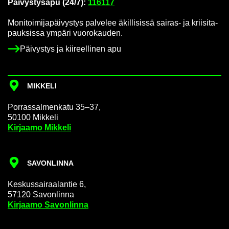
Päi­vys­tys­a­pu (24/7):
116117
Mo­ni­toi­mi­ja­päi­vys­tys pal­ve­lee äkil­li­sis­sä sairas-​ ja krii­si­ta­
pauk­sis­sa ym­pä­ri vuo­ro­kau­den.
Päi­vys­tys ja kii­reel­li­nen apu
MIK­KE­LI
Por­ras­sal­men­ka­tu 35–37,
50100 Mik­ke­li
Kir­jaa­mo Mik­ke­li
SA­VON­LIN­NA
Kes­kus­sai­raa­lan­tie 6,
57120 Sa­von­lin­na
Kir­jaa­mo Sa­von­lin­na