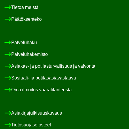
Tie­toa meis­tä
Pää­tök­sen­te­ko
Pal­ve­lu­ha­ku
Pal­ve­lu­ha­ke­mis­to
Asiakas-​ ja po­ti­las­tur­val­li­suus ja val­von­ta
Sosiaali-​ ja po­ti­las­asia­vas­taa­va
Oma il­moi­tus vaa­ra­ti­lan­tees­ta
Asia­kir­ja­jul­ki­suus­ku­vaus
Tie­to­suo­ja­se­los­teet