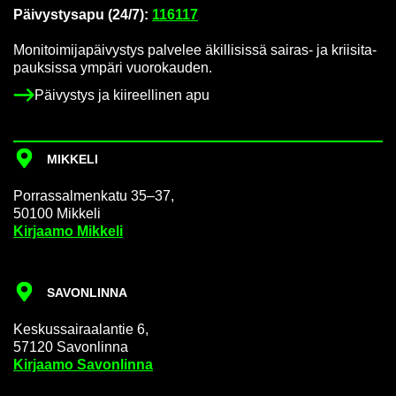
Päi­vys­tys­a­pu (24/7):
116117
Mo­ni­toi­mi­ja­päi­vys­tys pal­ve­lee äkil­li­sis­sä sairas-​ ja krii­si­ta­
pauk­sis­sa ym­pä­ri vuo­ro­kau­den.
Päi­vys­tys ja kii­reel­li­nen apu
MIK­KE­LI
Por­ras­sal­men­ka­tu 35–37,
50100 Mik­ke­li
Kir­jaa­mo Mik­ke­li
SA­VON­LIN­NA
Kes­kus­sai­raa­lan­tie 6,
57120 Sa­von­lin­na
Kir­jaa­mo Sa­von­lin­na