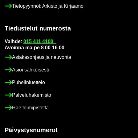
Tie­to­pyyn­nöt: Ar­kis­to ja Kir­jaa­mo
Tie­dus­te­lut nu­me­ros­ta
Vaih­de:
015 411 4100
Avoin­na ma-pe 8.00-16.00
Asia­kas­oh­jaus ja neu­von­ta
Asioi säh­köi­ses­ti
Pu­he­lin­luet­te­lo
Pal­ve­lu­ha­ke­mis­to
Hae toi­mi­pis­tet­tä
Päi­vys­tys­nu­me­rot