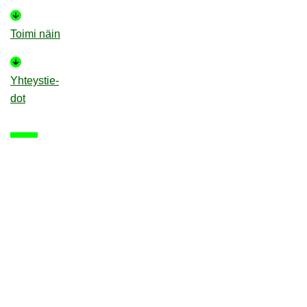
Toimi näin
Yh­teys­tie­
dot