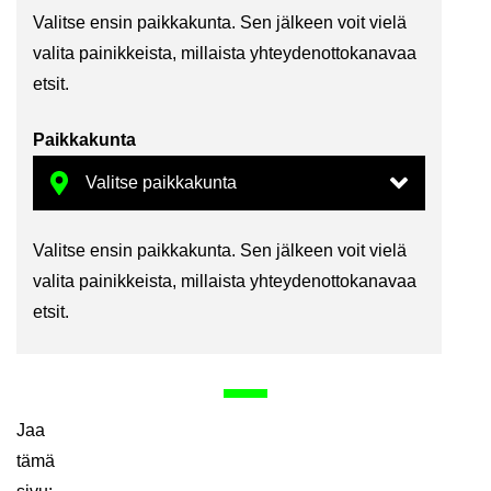
Va­lit­se ensin paik­ka­kun­ta. Sen jäl­keen voit vielä
va­li­ta pai­nik­keis­ta, mil­lais­ta yh­tey­den­ot­to­ka­na­vaa
etsit.
Paik­ka­kun­ta
Va­lit­se ensin paik­ka­kun­ta. Sen jäl­keen voit vielä
va­li­ta pai­nik­keis­ta, mil­lais­ta yh­tey­den­ot­to­ka­na­vaa
etsit.
Jaa
tämä