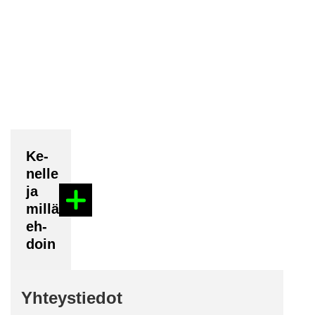
Ke­
nel­le
ja
millä
eh­
doin
Yh­teys­tie­dot