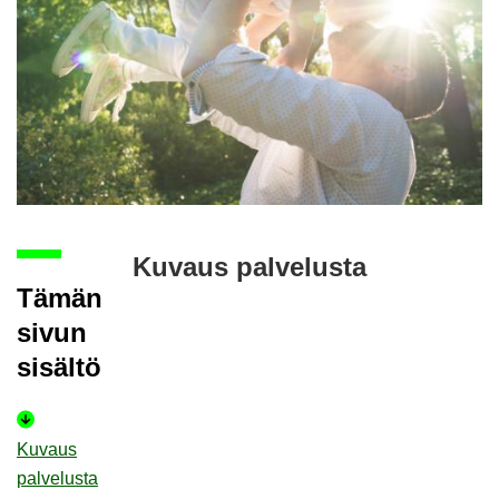
Ku­vaus pal­ve­lus­ta
Tämän
sivun
si­säl­tö
Ku­vaus
pal­ve­lus­ta