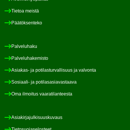
Tie­toa meis­tä
Pää­tök­sen­te­ko
Pal­ve­lu­ha­ku
Pal­ve­lu­ha­ke­mis­to
Asiakas-​ ja po­ti­las­tur­val­li­suus ja val­von­ta
Sosiaali-​ ja po­ti­las­asia­vas­taa­va
Oma il­moi­tus vaa­ra­ti­lan­tees­ta
Asia­kir­ja­jul­ki­suus­ku­vaus
Tie­to­suo­ja­se­los­teet