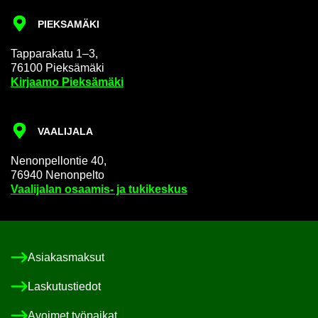
PIEK­SA­MÄ­KI
Tap­pa­ra­ka­tu 1–3,
76100 Piek­sä­mä­ki
Kir­jaa­mo Piek­sä­mä­ki
VAA­LI­JA­LA
Ne­non­pel­lon­tie 40,
76940 Ne­non­pel­to
Vaa­li­ja­lan osaamis-​ ja tu­ki­kes­kus
Asia­kas­mak­sut
Las­ku­tus­tie­dot
Avoi­met työ­pai­kat