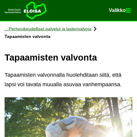
Va­lik­ko
Va­lik­ko
Etusi­vu
Siir­ry si­säl­töön
Per­heoi­keu­del­li­set pal­ve­lut ja las­ten­val­vo­ja
Ta­paa­mis­ten val­von­ta
Ta­paa­mis­ten val­von­ta
Tapaamisten valvonnalla huolehditaan siitä, että
lapsi voi tavata muualla asuvaa vanhempaansa.