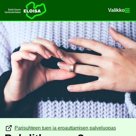
Va­lik­ko
Va­lik­ko
Etusi­vu
Siir­ry si­säl­töön
Pa­ri­suh­teen tuen ja eroaut­ta­mi­sen pal­ve­luo­pas
Siir­ryt toi­seen pal­ve­luun