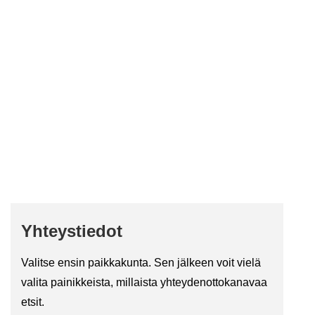
Yh­teys­tie­dot
Va­lit­se ensin paik­ka­kun­ta. Sen jäl­keen voit vielä
va­li­ta pai­nik­keis­ta, mil­lais­ta yh­tey­den­ot­to­ka­na­vaa
etsit.