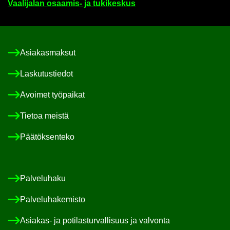
Vaa­li­ja­lan osaamis-​ ja tu­ki­kes­kus
Asia­kas­mak­sut
Las­ku­tus­tie­dot
Avoi­met työ­pai­kat
Tie­toa meis­tä
Pää­tök­sen­te­ko
Pal­ve­lu­ha­ku
Pal­ve­lu­ha­ke­mis­to
Asiakas-​ ja po­ti­las­tur­val­li­suus ja val­von­ta