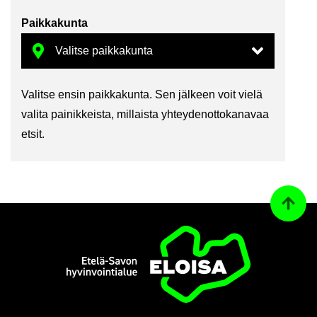
Paik­ka­kun­ta
Va­lit­se ensin paik­ka­kun­ta. Sen jäl­keen voit vielä
va­li­ta pai­nik­keis­ta, mil­lais­ta yh­tey­den­ot­to­ka­na­vaa
etsit.
Ta­kai­s
Etusi­vu