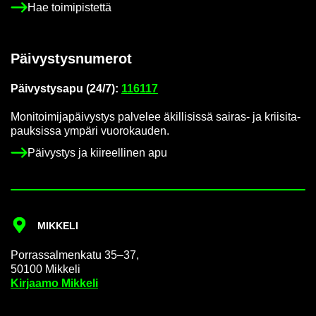
Hae toi­mi­pis­tet­tä
Päi­vys­tys­nu­me­rot
Päi­vys­tys­a­pu (24/7):
116117
Mo­ni­toi­mi­ja­päi­vys­tys pal­ve­lee äkil­li­sis­sä sairas-​ ja krii­si­ta­
pauk­sis­sa ym­pä­ri vuo­ro­kau­den.
Päi­vys­tys ja kii­reel­li­nen apu
MIK­KE­LI
Por­ras­sal­men­ka­tu 35–37,
50100 Mik­ke­li
Kir­jaa­mo Mik­ke­li