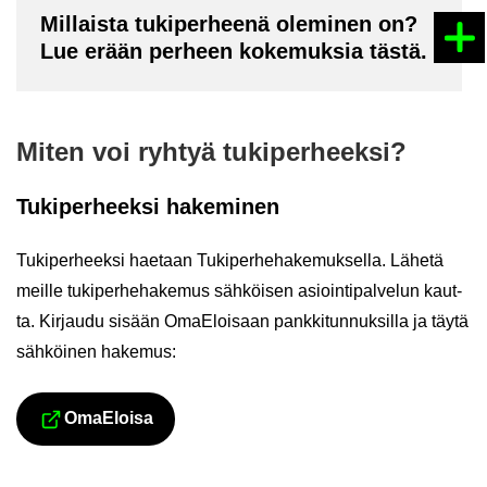
Mil­lais­ta tu­ki­per­hee­nä ole­mi­nen on?
Lue erään per­heen ko­ke­muk­sia tästä.
Miten voi ryh­tyä tu­ki­per­heek­si?
Tu­ki­per­heek­si ha­ke­mi­nen
Tu­ki­per­heek­si hae­taan Tu­ki­per­he­ha­ke­muk­sel­la. Lä­he­tä
meil­le tu­ki­per­he­ha­ke­mus säh­köi­sen asioin­ti­pal­ve­lun kaut­
ta. Kir­jau­du si­sään OmaE­loi­saan pank­ki­tun­nuk­sil­la ja täytä
säh­köi­nen ha­ke­mus:
OmaE­loi­sa
Siir­ryt toi­seen pal­ve­luun