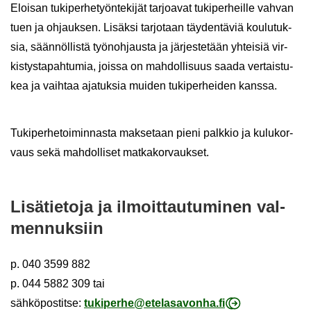
Eloi­san tu­ki­per­he­työn­te­ki­jät tar­joa­vat tu­ki­per­heil­le vah­van
tuen ja oh­jauk­sen. Li­säk­si tar­jo­taan täy­den­tä­viä kou­lu­tuk­
sia, sään­nöl­lis­tä työ­noh­jaus­ta ja jär­jes­te­tään yh­tei­siä vir­
kis­tys­ta­pah­tu­mia, jois­sa on mah­dol­li­suus saada ver­tais­tu­
kea ja vaih­taa aja­tuk­sia mui­den tu­ki­per­hei­den kans­sa.
Tu­ki­per­he­toi­min­nas­ta mak­se­taan pieni palk­kio ja ku­lu­kor­
vaus sekä mah­dol­li­set mat­ka­kor­vauk­set.
Li­sä­tie­to­ja ja il­moit­tau­tu­mi­nen val­
men­nuk­siin
p. 040 3599 882
p. 044 5882 309 tai
säh­kö­pos­tit­se:
tu­ki­per­he@ete­la­sa­von­ha.fi