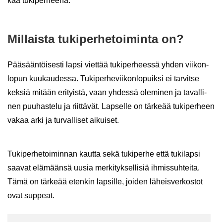
kaa tu­ki­per­hee­nä.
Mil­lais­ta tu­ki­per­he­toi­min­ta on?
Pää­sään­töi­ses­ti lapsi viet­tää tu­ki­per­hees­sä yhden vii­kon­
lo­pun kuu­kau­des­sa. Tu­ki­per­he­vii­kon­lo­puik­si ei tar­vit­se
kek­siä mi­tään eri­tyis­tä, vaan yh­des­sä ole­mi­nen ja ta­val­li­
nen puu­has­te­lu ja riit­tä­vät. Lap­sel­le on tär­ke­ää tu­ki­per­heen
vakaa arki ja tur­val­li­set ai­kui­set.
Tu­ki­per­he­toi­min­nan kaut­ta sekä tu­ki­per­he että tu­ki­lap­si
saa­vat elä­mään­sä uusia mer­ki­tyk­sel­li­siä ih­mis­suh­tei­ta.
Tämä on tär­ke­ää eten­kin lap­sil­le, joi­den lä­heis­ver­kos­tot
ovat sup­peat.