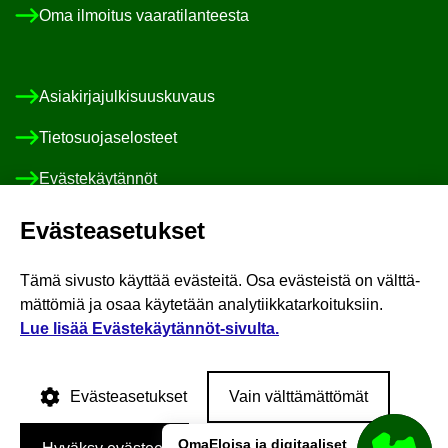
Oma il­moi­tus vaa­ra­ti­lan­tees­ta
Asia­kir­ja­jul­ki­suus­ku­vaus
Tie­to­suo­ja­se­los­teet
Eväs­te­käy­tän­nöt
Saa­vu­tet­ta­vuus­se­los­te
Eväs­tea­se­tuk­set
Pa­lau­te
Tämä si­vus­to käyt­tää eväs­tei­tä. Osa eväs­teis­tä on vält­tä­
mät­tö­miä ja osaa käy­te­tään ana­ly­tiik­ka­tar­koi­tuk­siin.
Seuraa Eloisaa somessa
:
Lue lisää Evästekäytännöt-​sivulta.
Face­book
Ins­ta­gram
Eloi­sa Face­boo­kis­sa
Eloi­sa Ins­ta­gra­mis­sa
Lin­ke­dIn
You­Tu­be
Eloi­sa Lin­ke­dI­nis­sä
Eloi­sa You­Tu­bes­sa
Eväs­tea­se­tuk­set
Vain vält­tä­mät­tö­mät
OmaE­loi­sa ja di­gi­taa­li­set