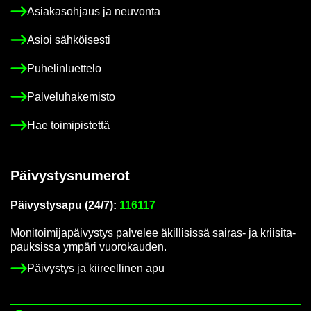
Asia­kas­oh­jaus ja neu­von­ta
Asioi säh­köi­ses­ti
Pu­he­lin­luet­te­lo
Pal­ve­lu­ha­ke­mis­to
Hae toi­mi­pis­tet­tä
Päi­vys­tys­nu­me­rot
Päi­vys­tys­a­pu (24/7):
116117
Mo­ni­toi­mi­ja­päi­vys­tys pal­ve­lee äkil­li­sis­sä sairas-​ ja krii­si­ta­
pauk­sis­sa ym­pä­ri vuo­ro­kau­den.
Päi­vys­tys ja kii­reel­li­nen apu