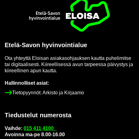
Etusi­vu
Etelä-​Savon hy­vin­voin­tia­lue
Ota yh­teyt­tä Eloi­san asia­kas­oh­jauk­sen kaut­ta pu­he­li­mit­se
tai di­gi­taa­li­ses­ti. Kii­reel­li­ses­sä avun tar­pees­sa päi­vys­tys ja
kii­reel­li­nen apun kaut­ta.
Hal­lin­nol­li­set asiat:
Tie­to­pyyn­nöt: Ar­kis­to ja Kir­jaa­mo
Tie­dus­te­lut nu­me­ros­ta
Vaih­de:
015 411 4100
Avoin­na ma-pe 8.00-16.00