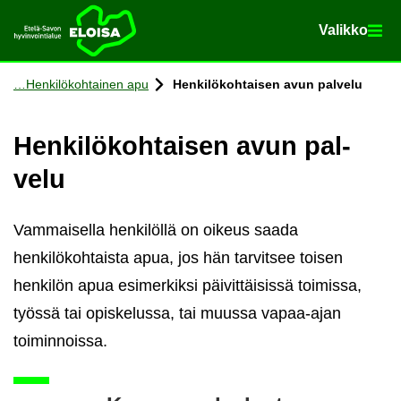
Va­lik­ko
Va­lik­ko
Etusi­vu
Siir­ry si­säl­töön
Hen­ki­lö­koh­tai­nen apu
Hen­ki­lö­koh­tai­sen avun pal­ve­lu
Hen­ki­lö­koh­tai­sen avun pal­
ve­lu
Vammaisella henkilöllä on oikeus saada
henkilökohtaista apua, jos hän tarvitsee toisen
henkilön apua esimerkiksi päivittäisissä toimissa,
työssä tai opiskelussa, tai muussa vapaa-ajan
toiminnoissa.