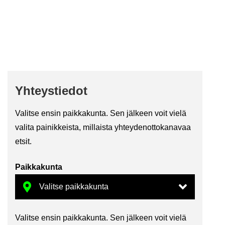
Yh­teys­tie­dot
Va­lit­se ensin paik­ka­kun­ta. Sen jäl­keen voit vielä
va­li­ta pai­nik­keis­ta, mil­lais­ta yh­tey­den­ot­to­ka­na­vaa
etsit.
Paik­ka­kun­ta
Va­lit­se ensin paik­ka­kun­ta. Sen jäl­keen voit vielä