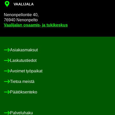
VAA­LI­JA­LA
Ne­non­pel­lon­tie 40,
76940 Ne­non­pel­to
Vaa­li­ja­lan osaamis-​ ja tu­ki­kes­kus
Asia­kas­mak­sut
Las­ku­tus­tie­dot
Avoi­met työ­pai­kat
Tie­toa meis­tä
Pää­tök­sen­te­ko
Pal­ve­lu­ha­ku