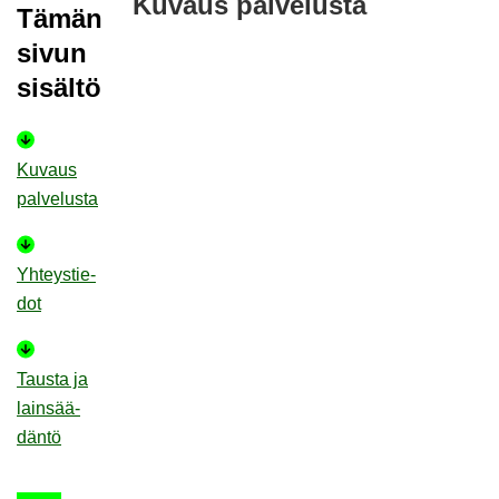
Ku­vaus pal­ve­lus­ta
Tämän
sivun
si­säl­tö
Ku­vaus
pal­ve­lus­ta
Yh­teys­tie­
dot
Taus­ta ja
lain­sää­
dän­tö