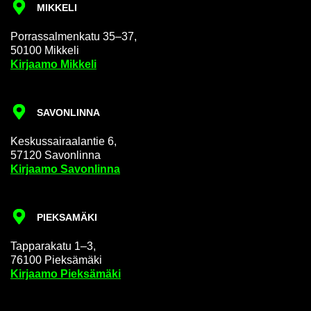
MIK­KE­LI
Por­ras­sal­men­ka­tu 35–37,
50100 Mik­ke­li
Kir­jaa­mo Mik­ke­li
SA­VON­LIN­NA
Kes­kus­sai­raa­lan­tie 6,
57120 Sa­von­lin­na
Kir­jaa­mo Sa­von­lin­na
PIEK­SA­MÄ­KI
Tap­pa­ra­ka­tu 1–3,
76100 Piek­sä­mä­ki
Kir­jaa­mo Piek­sä­mä­ki