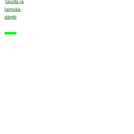
Taus­ta ja
lain­sää­
dän­tö