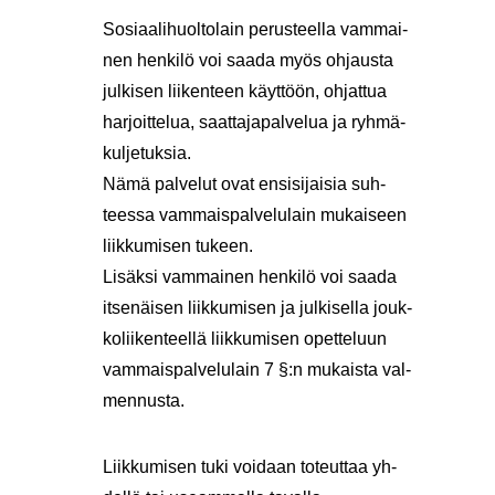
So­si­aa­li­huol­to­lain pe­rus­teel­la vam­mai­
nen hen­ki­lö voi saada myös oh­jaus­ta
jul­ki­sen lii­ken­teen käyt­töön, oh­jat­tua
har­joit­te­lua, saat­ta­ja­pal­ve­lua ja ryh­mä­
kul­je­tuk­sia.
Nämä pal­ve­lut ovat en­si­si­jai­sia suh­
tees­sa vam­mais­pal­ve­lu­lain mu­kai­seen
liik­ku­mi­sen tu­keen.
Li­säk­si vam­mai­nen hen­ki­lö voi saada
it­se­näi­sen liik­ku­mi­sen ja jul­ki­sel­la jouk­
ko­lii­ken­teel­lä liik­ku­mi­sen opet­te­luun
vam­mais­pal­ve­lu­lain 7 §:n mu­kais­ta val­
men­nus­ta.
Liik­ku­mi­sen tuki voi­daan to­teut­taa yh­