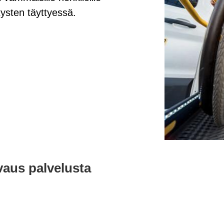
tysten täyttyessä.
aus pal­ve­lus­ta