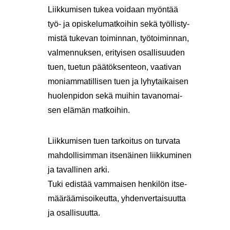
Liik­ku­mi­sen tukea voi­daan myön­tää
työ- ja opis­ke­lu­mat­koi­hin sekä työl­lis­ty­
mis­tä tu­ke­van toi­min­nan, työ­toi­min­nan,
val­men­nuk­sen, eri­tyi­sen osal­li­suu­den
tuen, tue­tun pää­tök­sen­teon, vaa­ti­van
mo­niam­ma­til­li­sen tuen ja ly­hy­tai­kai­sen
huo­len­pi­don sekä mui­hin ta­van­omai­
sen elä­män mat­koi­hin.
Liik­ku­mi­sen tuen tar­koi­tus on tur­va­ta
mah­dol­li­sim­man it­se­näi­nen liik­ku­mi­nen
ja ta­val­li­nen arki.
Tuki edis­tää vam­mai­sen hen­ki­lön it­se­
mää­rää­mi­soi­keut­ta, yh­den­ver­tai­suut­ta
ja osal­li­suut­ta.