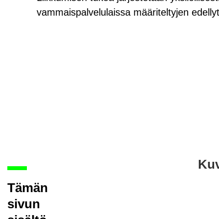
vammaispalvelulaissa määriteltyjen edelly
Ku­v
Tämän
sivun