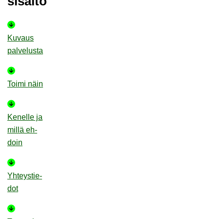
si­säl­tö
Ku­vaus
pal­ve­lus­ta
Toimi näin
Ke­nel­le ja
millä eh­
doin
Yh­teys­tie­
dot