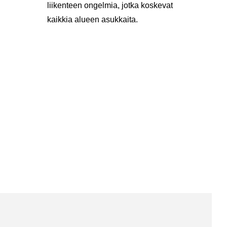
lii­ken­teen on­gel­mia, jotka kos­ke­vat
kaik­kia alu­een asuk­kai­ta.