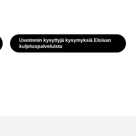
Useim­min ky­syt­ty­jä ky­sy­myk­siä Eloi­san
kul­je­tus­pal­ve­luis­ta