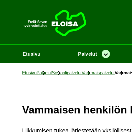
Etusi­vu
Etusi­vu
Pal­ve­lut
Va­lik­ko
Etusi­vu
Pal­ve­lut
So­si­aa­li­pal­ve­lut
Vam­mais­pal­ve­lut
Vam­mai­s
Vam­mai­sen hen­ki­lön l
Liikkumisen tukea järjestetään yksilöllisest