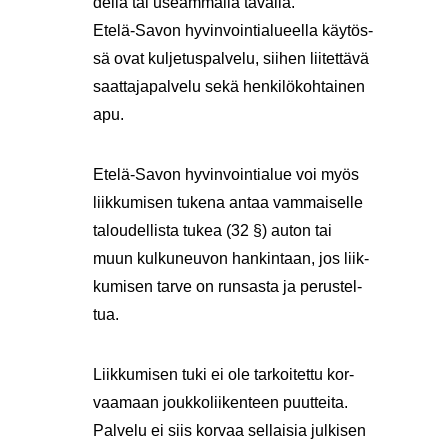
del­lä tai useam­mal­la ta­val­la.
Etelä-​Savon hy­vin­voin­tia­lu­eel­la käy­tös­
sä ovat kul­je­tus­pal­ve­lu, sii­hen lii­tet­tä­vä
saat­ta­ja­pal­ve­lu sekä hen­ki­lö­koh­tai­nen
apu.
Etelä-​Savon hy­vin­voin­tia­lue voi myös
liik­ku­mi­sen tu­ke­na antaa vam­mai­sel­le
ta­lou­del­lis­ta tukea (32 §) auton tai
muun kul­ku­neu­von han­kin­taan, jos liik­
ku­mi­sen tarve on run­sas­ta ja pe­rus­tel­
tua.
Liik­ku­mi­sen tuki ei ole tar­koi­tet­tu kor­
vaa­maan jouk­ko­lii­ken­teen puut­tei­ta.
Pal­ve­lu ei siis kor­vaa sel­lai­sia jul­ki­sen