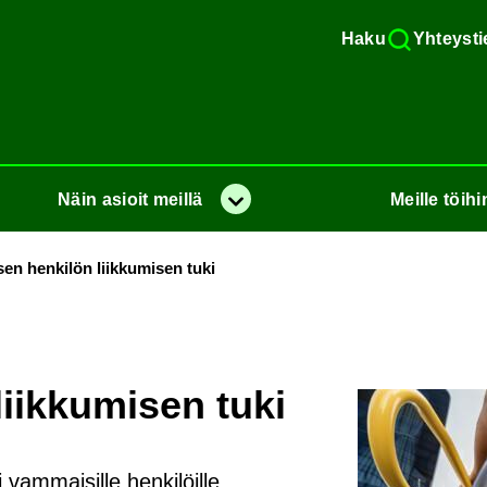
Haku
Yh­teys­ti
Näin
asioit
meil­lä
Meil­le
töi­hi
Va­lik­ko
en hen­ki­lön liik­ku­mi­sen tuki
iik­ku­mi­sen tuki
i vammaisille henkilöille