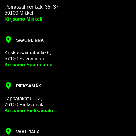
Por­ras­sal­men­ka­tu 35–37,
50100 Mik­ke­li
Kir­jaa­mo Mik­ke­li
SA­VON­LIN­NA
Kes­kus­sai­raa­lan­tie 6,
57120 Sa­von­lin­na
Kir­jaa­mo Sa­von­lin­na
PIEK­SA­MÄ­KI
Tap­pa­ra­ka­tu 1–3,
76100 Piek­sä­mä­ki
Kir­jaa­mo Piek­sä­mä­ki
VAA­LI­JA­LA