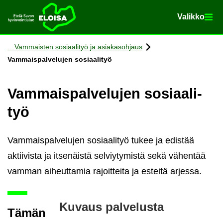
Va­lik­ko
Va­lik­ko
Etusi­vu
Siir­ry si­säl­töön
Vam­mais­ten so­si­aa­li­työ ja asia­kas­oh­jaus
Vam­mais­pal­ve­lu­jen so­si­aa­li­työ
Vam­mais­pal­ve­lu­jen so­si­aa­li­
työ
Vammaispalvelujen sosiaalityö tukee ja edistää
aktiivista ja itsenäistä selviytymistä sekä vähentää
vamman aiheuttamia rajoitteita ja esteitä arjessa.
Ku­vaus pal­ve­lus­ta
Tämän