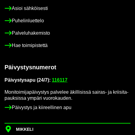
Asioi säh­köi­ses­ti
Pu­he­lin­luet­te­lo
Pal­ve­lu­ha­ke­mis­to
Hae toi­mi­pis­tet­tä
Päi­vys­tys­nu­me­rot
Päi­vys­tys­a­pu (24/7):
116117
Mo­ni­toi­mi­ja­päi­vys­tys pal­ve­lee äkil­li­sis­sä sairas-​ ja krii­si­ta­
pauk­sis­sa ym­pä­ri vuo­ro­kau­den.
Päi­vys­tys ja kii­reel­li­nen apu
MIK­KE­LI