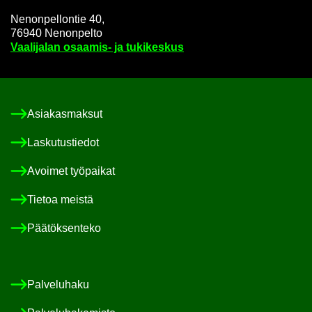
Ne­non­pel­lon­tie 40,
76940 Ne­non­pel­to
Vaa­li­ja­lan osaamis-​ ja tu­ki­kes­kus
Asia­kas­mak­sut
Las­ku­tus­tie­dot
Avoi­met työ­pai­kat
Tie­toa meis­tä
Pää­tök­sen­te­ko
Pal­ve­lu­ha­ku