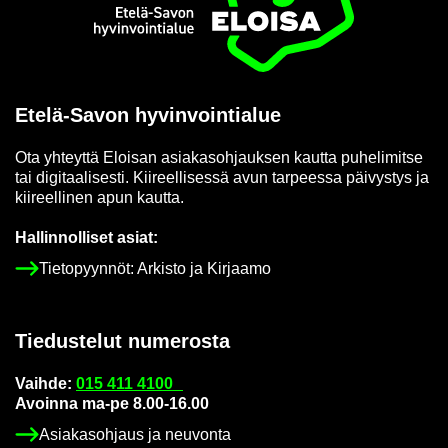
Etusi­vu
Etelä-​Savon hy­vin­voin­tia­lue
Ota yh­teyt­tä Eloi­san asia­kas­oh­jauk­sen kaut­ta pu­he­li­mit­se
tai di­gi­taa­li­ses­ti. Kii­reel­li­ses­sä avun tar­pees­sa päi­vys­tys ja
kii­reel­li­nen apun kaut­ta.
Hal­lin­nol­li­set asiat:
Tie­to­pyyn­nöt: Ar­kis­to ja Kir­jaa­mo
Tie­dus­te­lut nu­me­ros­ta
Vaih­de:
015 411 4100
Avoin­na ma-pe 8.00-16.00
Asia­kas­oh­jaus ja neu­von­ta