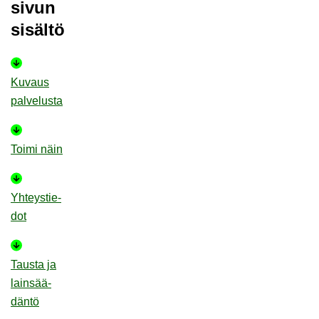
sivun
si­säl­tö
Ku­vaus
pal­ve­lus­ta
Toimi näin
Yh­teys­tie­
dot
Taus­ta ja
lain­sää­
dän­tö