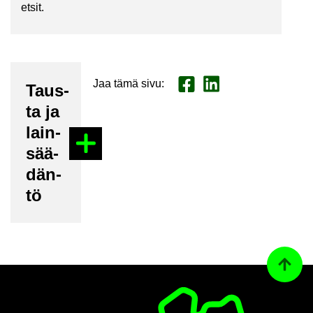
etsit.
Jaa tämä sivu
:
Jaa Face­book
Jaa Lin­ke­dI­nis­sä
Taus­
ta ja
lain­
sää­
dän­
tö
Ta­kai­s