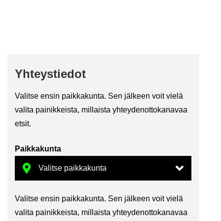
Yh­teys­tie­dot
Va­lit­se ensin paik­ka­kun­ta. Sen jäl­keen voit vielä
va­li­ta pai­nik­keis­ta, mil­lais­ta yh­tey­den­ot­to­ka­na­vaa
etsit.
Paik­ka­kun­ta
Va­lit­se ensin paik­ka­kun­ta. Sen jäl­keen voit vielä
va­li­ta pai­nik­keis­ta, mil­lais­ta yh­tey­den­ot­to­ka­na­vaa