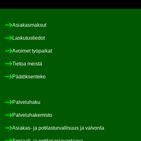
Asia­kas­mak­sut
Las­ku­tus­tie­dot
Avoi­met työ­pai­kat
Tie­toa meis­tä
Pää­tök­sen­te­ko
Pal­ve­lu­ha­ku
Pal­ve­lu­ha­ke­mis­to
Asiakas-​ ja po­ti­las­tur­val­li­suus ja val­von­ta
Sosiaali-​ ja po­ti­las­asia­vas­taa­va