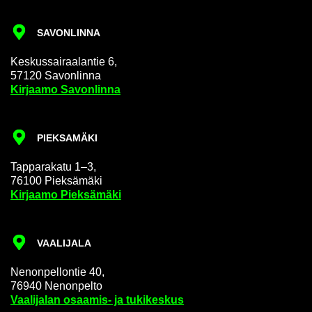
SA­VON­LIN­NA
Kes­kus­sai­raa­lan­tie 6,
57120 Sa­von­lin­na
Kir­jaa­mo Sa­von­lin­na
PIEK­SA­MÄ­KI
Tap­pa­ra­ka­tu 1–3,
76100 Piek­sä­mä­ki
Kir­jaa­mo Piek­sä­mä­ki
VAA­LI­JA­LA
Ne­non­pel­lon­tie 40,
76940 Ne­non­pel­to
Vaa­li­ja­lan osaamis-​ ja tu­ki­kes­kus