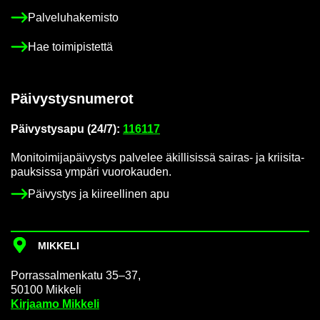
Pal­ve­lu­ha­ke­mis­to
Hae toi­mi­pis­tet­tä
Päi­vys­tys­nu­me­rot
Päi­vys­tys­a­pu (24/7):
116117
Mo­ni­toi­mi­ja­päi­vys­tys pal­ve­lee äkil­li­sis­sä sairas-​ ja krii­si­ta­
pauk­sis­sa ym­pä­ri vuo­ro­kau­den.
Päi­vys­tys ja kii­reel­li­nen apu
MIK­KE­LI
Por­ras­sal­men­ka­tu 35–37,
50100 Mik­ke­li
Kir­jaa­mo Mik­ke­li