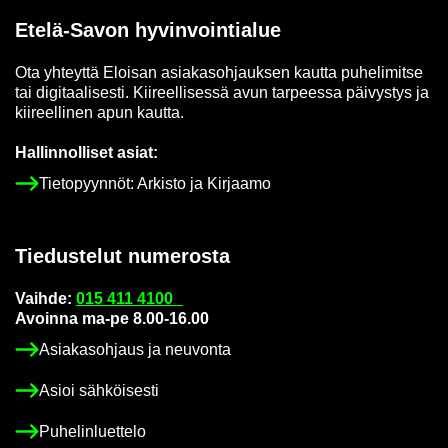
Etelä-​Savon hy­vin­voin­tia­lue
Ota yh­teyt­tä Eloi­san asia­kas­oh­jauk­sen kaut­ta pu­he­li­mit­se
tai di­gi­taa­li­ses­ti. Kii­reel­li­ses­sä avun tar­pees­sa päi­vys­tys ja
kii­reel­li­nen apun kaut­ta.
Hal­lin­nol­li­set asiat:
Tie­to­pyyn­nöt: Ar­kis­to ja Kir­jaa­mo
Tie­dus­te­lut nu­me­ros­ta
Vaih­de:
015 411 4100
Avoin­na ma-pe 8.00-16.00
Asia­kas­oh­jaus ja neu­von­ta
Asioi säh­köi­ses­ti
Pu­he­lin­luet­te­lo