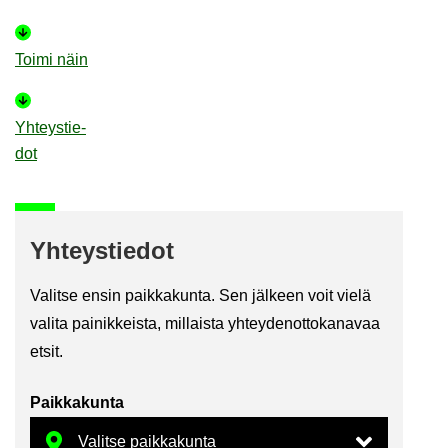
Toimi näin
Yh­teys­tie­
dot
Yh­teys­tie­dot
Va­lit­se ensin paik­ka­kun­ta. Sen jäl­keen voit vielä
va­li­ta pai­nik­keis­ta, mil­lais­ta yh­tey­den­ot­to­ka­na­vaa
etsit.
Paik­ka­kun­ta