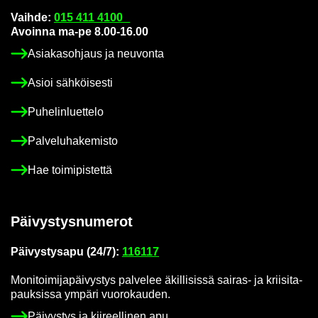
Vaih­de:
015 411 4100
Avoin­na ma-pe 8.00-16.00
Asia­kas­oh­jaus ja neu­von­ta
Asioi säh­köi­ses­ti
Pu­he­lin­luet­te­lo
Pal­ve­lu­ha­ke­mis­to
Hae toi­mi­pis­tet­tä
Päi­vys­tys­nu­me­rot
Päi­vys­tys­a­pu (24/7):
116117
Mo­ni­toi­mi­ja­päi­vys­tys pal­ve­lee äkil­li­sis­sä sairas-​ ja krii­si­ta­
pauk­sis­sa ym­pä­ri vuo­ro­kau­den.
Päi­vys­tys ja kii­reel­li­nen apu