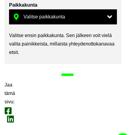
Paik­ka­kun­ta
Va­lit­se ensin paik­ka­kun­ta. Sen jäl­keen voit vielä
va­li­ta pai­nik­keis­ta, mil­lais­ta yh­tey­den­ot­to­ka­na­vaa
etsit.
Jaa
tämä
sivu
:
Jaa Face­book
Jaa Lin­ke­dI­nis­sä