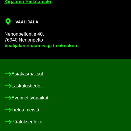
Kir­jaa­mo Piek­sä­mä­ki
VAA­LI­JA­LA
Ne­non­pel­lon­tie 40,
76940 Ne­non­pel­to
Vaa­li­ja­lan osaamis-​ ja tu­ki­kes­kus
Asia­kas­mak­sut
Las­ku­tus­tie­dot
Avoi­met työ­pai­kat
Tie­toa meis­tä
Pää­tök­sen­te­ko