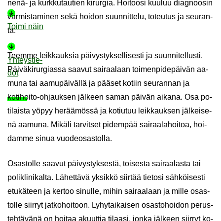
nenä- ja kurk­ku­tau­tien ki­rur­gia. Hoi­too­si kuu­luu diag­noo­sin
var­mis­ta­mi­nen sekä hoi­don suun­nit­te­lu, to­teu­tus ja seu­ran­
Toimi näin
ta.
Teem­me leik­kauk­sia päi­vys­tyk­sel­li­ses­ti ja suun­ni­tel­lus­ti.
Yh­teys­tie­
Päi­vä­ki­rur­gias­sa saa­vut sai­raa­laan toi­men­pi­de­päi­vän aa­
dot
mu­na tai aa­mu­päi­väl­lä ja pää­set ko­tiin seu­ran­nan ja
kotihoito-​ohjauksen jäl­keen saman päi­vän ai­ka­na. Osa po­
ti­lais­ta yöpyy he­rää­mös­sä ja ko­tiu­tuu leik­kauk­sen jäl­kei­se­
nä aa­mu­na. Mi­kä­li tar­vit­set pi­dem­pää sai­raa­la­hoi­toa, hoi­
dam­me sinua vuo­deo­sas­tol­la.
Osas­tol­le saa­vut päi­vys­tyk­ses­tä, toi­ses­ta sai­raa­las­ta tai
po­likli­ni­kal­ta. Lä­het­tä­vä yk­sik­kö siir­tää tie­to­si säh­köi­ses­ti
etu­kä­teen ja ker­too si­nul­le, mihin sai­raa­laan ja mille osas­
tol­le siir­ryt jat­ko­hoi­toon. Ly­hy­tai­kai­sen osas­to­hoi­don pe­rus­
teh­tä­vä­nä on hoi­taa akuut­tia ti­laa­si, jonka jäl­keen siir­ryt ko­