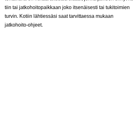
tiin tai jat­ko­hoi­to­paik­kaan joko it­se­näi­ses­ti tai tu­ki­toi­mien
tur­vin. Ko­tiin läh­ties­sä­si saat tar­vit­taes­sa mu­kaan
jatkohoito-​ohjeet.