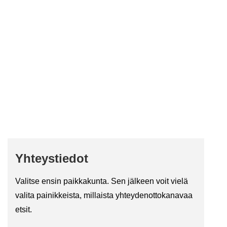
Yh­teys­tie­dot
Va­lit­se ensin paik­ka­kun­ta. Sen jäl­keen voit vielä
va­li­ta pai­nik­keis­ta, mil­lais­ta yh­tey­den­ot­to­ka­na­vaa
etsit.