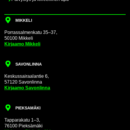
MIK­KE­LI
Por­ras­sal­men­ka­tu 35–37,
50100 Mik­ke­li
Kir­jaa­mo Mik­ke­li
SA­VON­LIN­NA
Kes­kus­sai­raa­lan­tie 6,
57120 Sa­von­lin­na
Kir­jaa­mo Sa­von­lin­na
PIEK­SA­MÄ­KI
Tap­pa­ra­ka­tu 1–3,
76100 Piek­sä­mä­ki