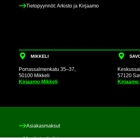
Tie­to­pyyn­nöt: Ar­kis­to ja Kir­jaa­mo
MIK­KE­LI
SA­VO
Por­ras­sal­men­ka­tu 35–37,
Kes­kus­sai­
50100 Mik­ke­li
57120 Sa­v
Kir­jaa­mo Mik­ke­li
Kir­jaa­mo
Asia­kas­mak­sut
Las­ku­tus­tie­dot