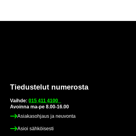
Tie­dus­te­lut nu­me­ros­ta
Vaih­de:
015 411 4100
Avoin­na ma-pe 8.00-16.00
Asia­kas­oh­jaus ja neu­von­ta
Asioi säh­köi­ses­ti