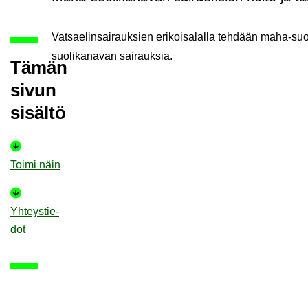
Vat­sae­lin­sai­rauk­sien eri­koi­sa­lal­la teh­dään maha-​su
suolikanavan sai­rauk­sia.
Tämän
sivun
si­säl­tö
Toimi näin
Yh­teys­tie­
dot