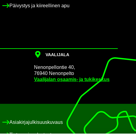
Päi­vys­tys ja kii­reel­li­nen apu
VAA­LI­JA­LA
Ne­non­pel­lon­tie 40,
76940 Ne­non­pel­to
Vaa­li­ja­lan osaamis-​ ja tu­ki­kes­kus
Asia­kir­ja­jul­ki­suus­ku­vaus
Tie­to­suo­ja­se­los­teet