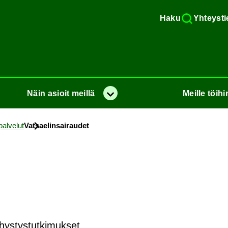
Haku
Yh­teys­ti
Näin
asioit
meil­lä
Meil­le
töi­hi
Va­lik­ko
pal­ve­lut
Vat­sae­lin­sai­rau­det
hystystutkimukset.