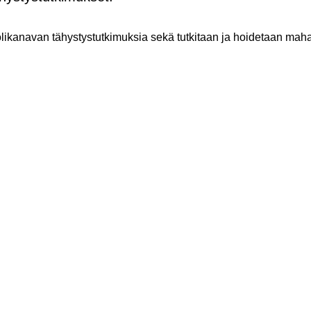
olikanavan tä­hys­tys­tut­ki­muk­sia sekä tut­ki­taan ja hoi­de­taan maha