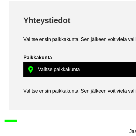
Yh­teys­tie­dot
Va­lit­se ensin paik­ka­kun­ta. Sen jäl­keen voit vielä va­li­ta
Paik­ka­kun­ta
Va­lit­se ensin paik­ka­kun­ta. Sen jäl­keen voit vielä va­li­ta
Ja