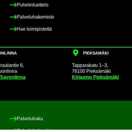
Pu­he­lin­luet­te­lo
Pal­ve­lu­ha­ke­mis­to
Hae toi­mi­pis­tet­tä
N­LIN­NA
PIEK­SA­MÄ­KI
raa­lan­tie 6,
Tap­pa­ra­ka­tu 1–3,
on­lin­na
76100 Piek­sä­mä­ki
 Sa­von­lin­na
Kir­jaa­mo Piek­sä­mä­ki
Pal­ve­lu­ha­ku
Pal­ve­lu­ha­ke­mis­to