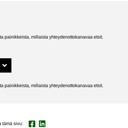
 pai­nik­keis­ta, mil­lais­ta yh­tey­den­ot­to­ka­na­vaa etsit.
 pai­nik­keis­ta, mil­lais­ta yh­tey­den­ot­to­ka­na­vaa etsit.
a tämä sivu
:
Jaa Face­book
Jaa Lin­ke­dI­nis­sä