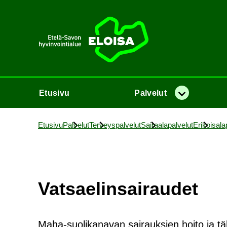
Etusi­vu
Etusi­vu
Pal­ve­lut
Va­lik­ko
Etusi­vu
Pal­ve­lut
Ter­veys­pal­ve­lut
Sai­raa­la­pal­ve­lut
Eri­koi­sa­la­
Vat­sae­lin­sai­rau­det
Maha-suolikanavan sairauksien hoito ja tä