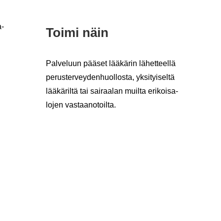
-​
Toimi näin
Pal­ve­luun pää­set lää­kä­rin lä­het­teel­lä
pe­rus­ter­vey­den­huol­los­ta, yk­si­tyi­sel­tä
lää­kä­ril­tä tai sai­raa­lan muil­ta eri­koi­sa­
lo­jen vas­taa­no­toil­ta.