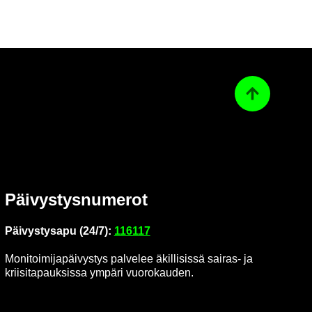
Ta­kai­sin ylös
Päi­vys­tys­nu­me­rot
Päi­vys­tys­a­pu (24/7):
116117
Mo­ni­toi­mi­ja­päi­vys­tys pal­ve­lee äkil­li­sis­sä sairas-​ ja
krii­si­ta­pauk­sis­sa ym­pä­ri vuo­ro­kau­den.