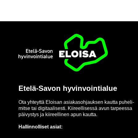
Etusi­vu
Etelä-​Savon hy­vin­voin­tia­lue
Ota yh­teyt­tä Eloi­san asia­kas­oh­jauk­sen kaut­ta pu­he­li­
mit­se tai di­gi­taa­li­ses­ti. Kii­reel­li­ses­sä avun tar­pees­sa
päi­vys­tys ja kii­reel­li­nen apun kaut­ta.
Hal­lin­nol­li­set asiat: