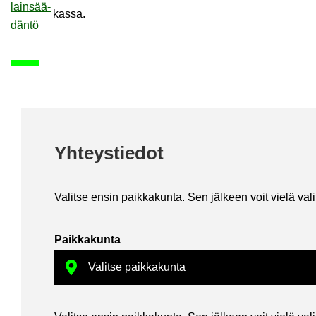
lain­sää­
kas­sa.
dän­tö
Yh­teys­tie­dot
Va­lit­se ensin paik­ka­kun­ta. Sen jäl­keen voit vielä va­li­ta
Paik­ka­kun­ta