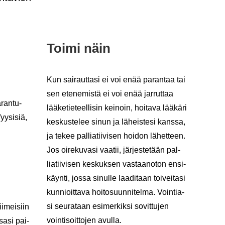
Toimi näin
Kun sai­raut­ta­si ei voi enää pa­ran­taa tai
sen ete­ne­mis­tä ei voi enää jar­rut­taa
­ran­tu­
lää­ke­tie­teel­li­sin kei­noin, hoi­ta­va lää­kä­ri
yy­si­siä,
kes­kus­te­lee sinun ja lä­heis­te­si kans­sa,
ja tekee pal­lia­tii­vi­sen hoi­don lä­het­teen.
Jos oi­re­ku­va­si vaa­tii, jär­jes­te­tään pal­
lia­tii­vi­sen kes­kuk­sen vas­taan­o­ton en­si­
käyn­ti, jossa si­nul­le laa­di­taan toi­vei­ta­si
kun­nioit­ta­va hoi­to­suun­ni­tel­ma. Voin­tia­
si seu­ra­taan esi­mer­kik­si so­vit­tu­jen
i­mei­siin
voin­ti­soit­to­jen avul­la.
­sa­si pai­