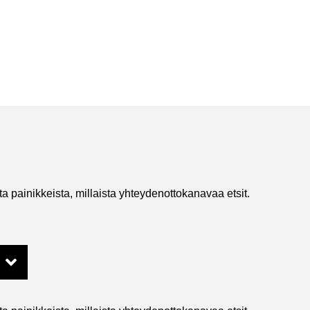
 pai­nik­keis­ta, mil­lais­ta yh­tey­den­ot­to­ka­na­vaa etsit.