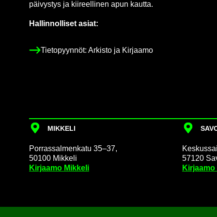
päi­vys­tys ja kii­reel­li­nen apun kaut­ta.
Hal­lin­nol­li­set asiat:
Tie­to­pyyn­nöt: Ar­kis­to ja Kir­jaa­mo
MIK­KE­LI
SA­VO
Por­ras­sal­men­ka­tu 35–37,
Kes­kus­sai­
50100 Mik­ke­li
57120 Sa­v
Kir­jaa­mo Mik­ke­li
Kir­jaa­mo