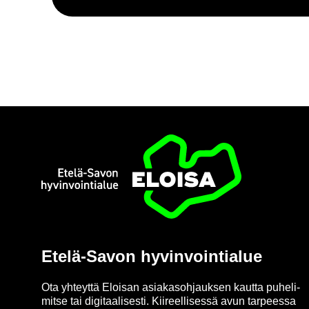
Etusi­vu
Etelä-​Savon hy­vin­voin­tia­lue
Ota yh­teyt­tä Eloi­san asia­kas­oh­jauk­sen kaut­ta pu­he­li­
mit­se tai di­gi­taa­li­ses­ti. Kii­reel­li­ses­sä avun tar­pees­sa