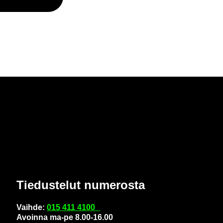
Tie­dus­te­lut nu­me­ros­ta
Vaih­de:
015 411 4100
Avoin­na ma-pe 8.00-16.00