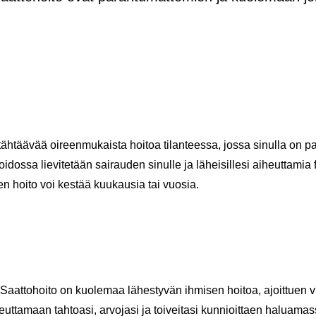
 täh­tää­vää oi­reen­mu­kais­ta hoi­toa ti­lan­tees­sa, jossa si­nul­la on pa
dos­sa lie­vi­te­tään sai­rau­den si­nul­le ja lä­hei­sil­le­si ai­heut­ta­mia f
i­vi­nen hoito voi kes­tää kuu­kausia tai vuo­sia.
 Saat­to­hoi­to on kuo­le­maa lä­hes­ty­vän ih­mi­sen hoi­toa, ajoit­tuen vi
teut­ta­maan tah­toa­si, ar­vo­ja­si ja toi­vei­ta­si kun­nioit­taen ha­lua­mas