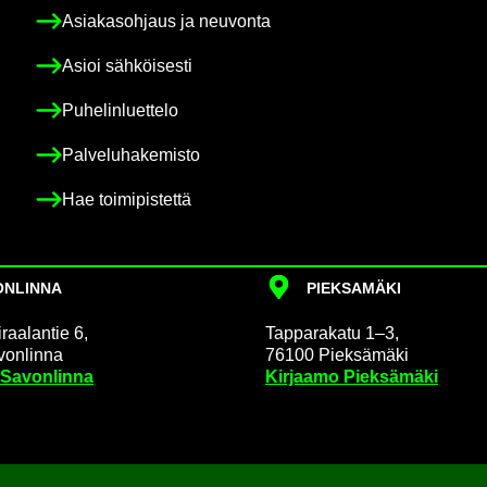
Asia­kas­oh­jaus ja neu­von­ta
Asioi säh­köi­ses­ti
Pu­he­lin­luet­te­lo
Pal­ve­lu­ha­ke­mis­to
Hae toi­mi­pis­tet­tä
N­LIN­NA
PIEK­SA­MÄ­KI
raa­lan­tie 6,
Tap­pa­ra­ka­tu 1–3,
on­lin­na
76100 Piek­sä­mä­ki
 Sa­von­lin­na
Kir­jaa­mo Piek­sä­mä­ki