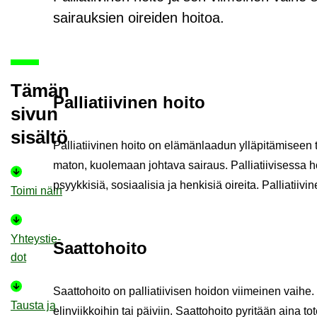
sairauksien oireiden hoitoa.
Tämän
Pal­lia­tii­vi­nen hoito
sivun
si­säl­tö
Pal­lia­tii­vi­nen hoito on elä­män­laa­dun yl­lä­pi­tä­mi­seen
ma­ton, kuo­le­maan joh­ta­va sai­raus. Pal­lia­tii­vi­ses­sa hoi­
psyyk­ki­siä, so­si­aa­li­sia ja hen­ki­siä oi­rei­ta. Pal­lia­ti
Toimi näin
Yh­teys­tie­
Saat­to­hoi­to
dot
Saat­to­hoi­to on pal­lia­tii­vi­sen hoi­don vii­mei­nen vaihe.
Taus­ta ja
elin­viik­koi­hin tai päi­viin. Saat­to­hoi­to py­ri­tään aina to­