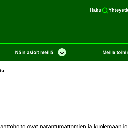
Haku
Yh­teys­ti
Näin
asioit
meil­lä
Meil­le
töi­hi
Va­lik­ko
­to
e saattohoito ovat parantumattomien ja kuolemaan j