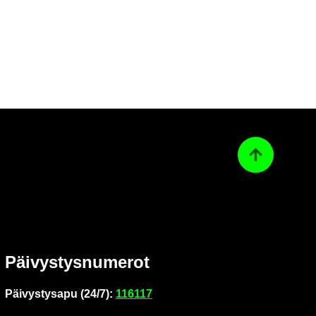
Ta­kai­sin ylös
Päi­vys­tys­nu­me­rot
Päi­vys­tys­a­pu (24/7):
116117