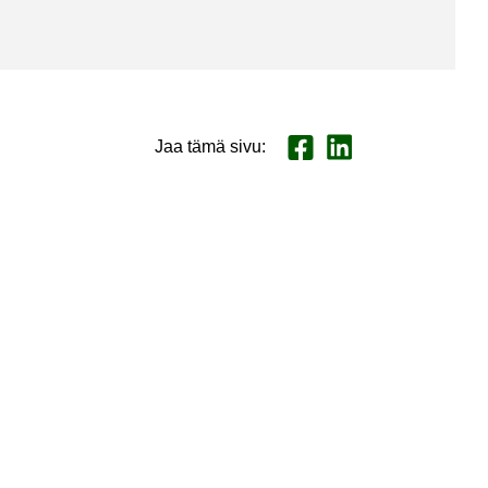
Jaa tämä sivu
:
Jaa Face­book
Jaa Lin­ke­dI­nis­sä