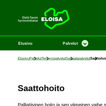
Etusi­vu
Etusi­vu
Pal­ve­lut
Va­lik­ko
Etusi­vu
Pal­ve­lut
Ter­veys­pal­ve­lut
Sai­raa­la­pal­ve­lut
Saat­to­hoi
Saat­to­hoi­to
Palliatiivinen hoito ja sen viimeinen vaih