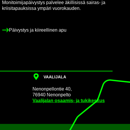
Mo­ni­toi­mi­ja­päi­vys­tys pal­ve­lee äkil­li­sis­sä sairas-​ ja
krii­si­ta­pauk­sis­sa ym­pä­ri vuo­ro­kau­den.
Päi­vys­tys ja kii­reel­li­nen apu
VAA­LI­JA­LA
Ne­non­pel­lon­tie 40,
76940 Ne­non­pel­to
Vaa­li­ja­lan osaamis-​ ja tu­ki­kes­kus