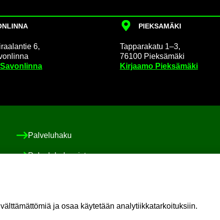
N­LIN­NA
PIEK­SA­MÄ­KI
raa­lan­tie 6,
Tap­pa­ra­ka­tu 1–3,
on­lin­na
76100 Piek­sä­mä­ki
 Sa­von­lin­na
Kir­jaa­mo Piek­sä­mä­ki
Pal­ve­lu­ha­ku
Pal­ve­lu­ha­ke­mis­to
Asiakas-​ ja po­ti­las­tur­val­li­suus ja val­von­ta
Sosiaali-​ ja po­ti­las­asia­vas­taa­va
t­tä­mät­tö­miä ja osaa käy­te­tään ana­ly­tiik­ka­tar­koi­tuk­siin.
Oma il­moi­tus vaa­ra­ti­lan­tees­ta