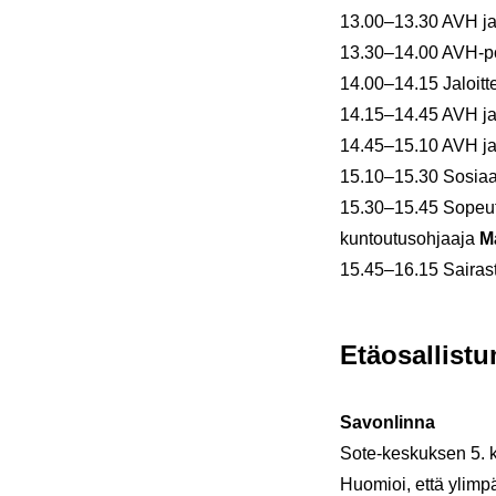
13.00–13.30 AVH ja lii­
13.30–14.00 AVH-​poti
14.00–14.15 Ja­loit­te­
14.15–14.45 AVH ja ra­
14.45–15.10 AVH ja sek­
15.10–15.30 So­si­aa­li­
15.30–15.45 So­peu­tu­
kun­tou­tusoh­jaa­ja
Ma
15.45–16.15 Sai­ras­
Etä­osal­lis­tu
Sa­von­lin­na
Sote-​keskuksen 5. ker­
Huo­mioi, että ylim­p