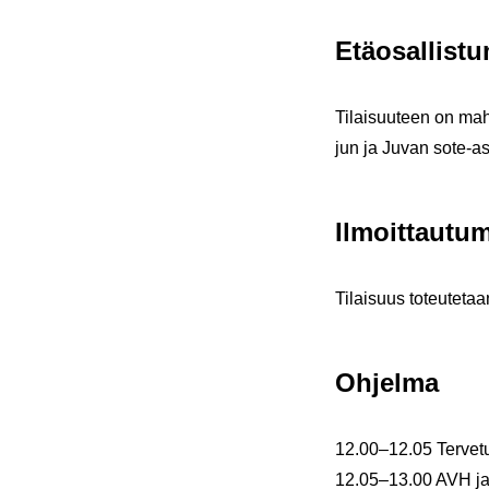
Etä­osal­lis­tu
Ti­lai­suu­teen on mah
jun ja Juvan sote-​ase
Il­moit­tau­tu­
Ti­lai­suus to­teu­te­ta
Oh­jel­ma
12.00–12.05 Ter­ve­tu­
12.05–13.00 AVH ja ris­