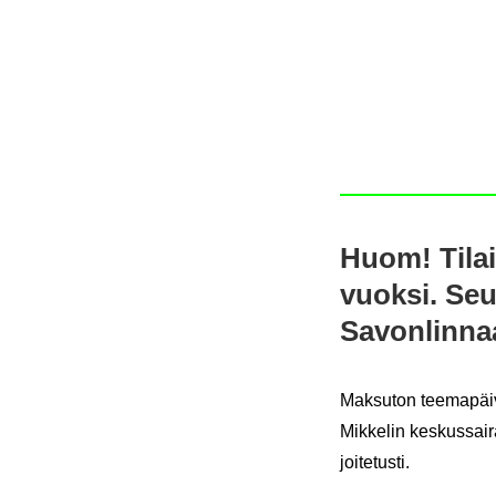
Huom! Ti­lai­
vuok­si. Seu­
Sa­von­lin­n
Mak­su­ton tee­ma­päi­vä 
Mik­ke­lin kes­kus­sai­
joi­te­tus­ti.