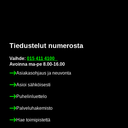
Tie­dus­te­lut nu­me­ros­ta
Vaih­de:
015 411 4100
Avoin­na ma-pe 8.00-16.00
Asia­kas­oh­jaus ja neu­von­ta
Asioi säh­köi­ses­ti
Pu­he­lin­luet­te­lo
Pal­ve­lu­ha­ke­mis­to
Hae toi­mi­pis­tet­tä