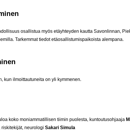
­mi­nen
­dol­li­suus osal­lis­tua myös etäyh­tey­den kaut­ta Sa­von­lin­nan, Pi
milla. Tar­kem­mat tie­dot etä­osal­lis­tu­mis­pai­kois­ta alem­pa­na.
mi­nen
an, kun il­moit­tau­tu­nei­ta on yli kym­me­nen.
loa koko mo­niam­ma­til­li­sen tii­min puo­les­ta, kun­tou­tusoh­jaa­ja
Ma
ki­te­ki­jät, neu­ro­lo­gi
Sa­ka­ri Si­mu­la