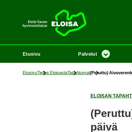
Etusi­vu
Etusi­vu
Pal­ve­lut
Va­lik­ko
Etusi­vu
Tie­toa Eloi­sas­ta
Ta­pah­tu­mat
(Pe­rut­tu) Ai­vo­ve­ren­
ELOI­SAN TA­PAH­
(Pe­rut­tu
päi­vä