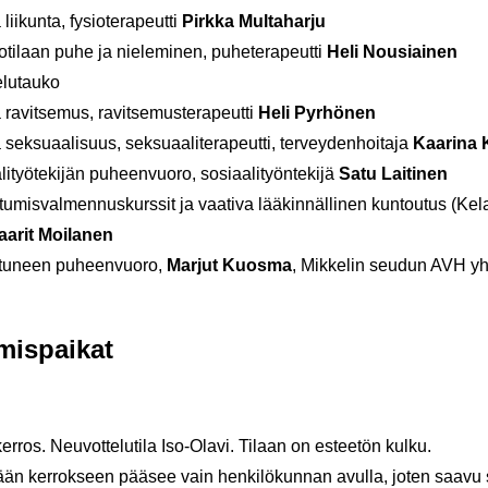
kun­ta, fy­sio­te­ra­peut­ti
Pirk­ka Mul­ta­har­ju
laan puhe ja nie­le­mi­nen, pu­he­te­ra­peut­ti
Heli Nousiai­nen
lu­tau­ko
vit­se­mus, ra­vit­se­mus­te­ra­peut­ti
Heli Pyr­hö­nen
su­aa­li­suus, sek­su­aa­li­te­ra­peut­ti, ter­vey­den­hoi­ta­ja
Kaa­ri­na 
työ­te­ki­jän pu­heen­vuo­ro, so­si­aa­li­työn­te­ki­jä
Satu Lai­ti­nen
mis­val­men­nus­kurs­sit ja vaa­ti­va lää­kin­näl­li­nen kun­tou­tus (Kel
a­rit Moi­la­nen
tu­neen pu­heen­vuo­ro,
Mar­jut Kuos­ma
, Mik­ke­lin seu­dun AVH yh­
­mis­pai­kat
ros. Neu­vot­te­lu­ti­la Iso-​Olavi. Ti­laan on es­tee­tön kulku.
ään ker­rok­seen pää­see vain hen­ki­lö­kun­nan avul­la, joten saavu