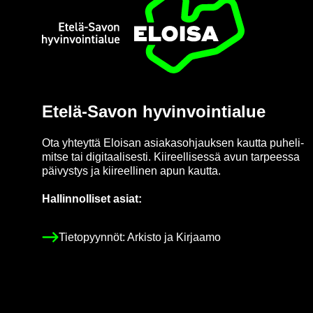
Etusi­vu
Etelä-​Savon hy­vin­voin­tia­lue
Ota yh­teyt­tä Eloi­san asia­kas­oh­jauk­sen kaut­ta pu­he­li­
mit­se tai di­gi­taa­li­ses­ti. Kii­reel­li­ses­sä avun tar­pees­sa
päi­vys­tys ja kii­reel­li­nen apun kaut­ta.
Hal­lin­nol­li­set asiat:
Tie­to­pyyn­nöt: Ar­kis­to ja Kir­jaa­mo