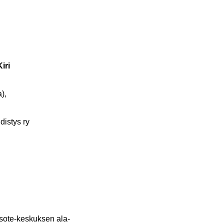
Kiri
a),
dis­tys ry
 sote-​keskuksen ala-​