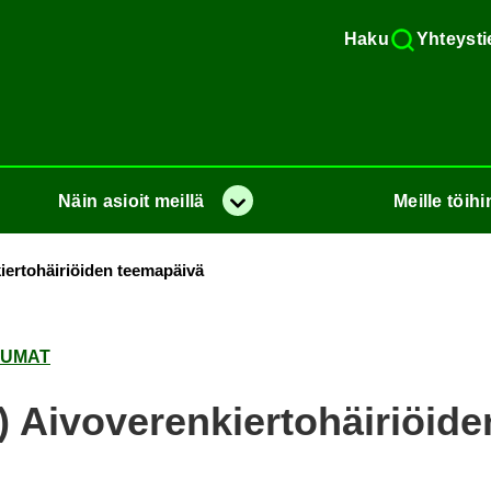
Haku
Yh­teys­ti
Näin
asioit
meil­lä
Meil­le
töi­hi
Va­lik­ko
kier­to­häi­riöi­den tee­ma­päi­vä
TU­MAT
) Ai­vo­ve­ren­kier­to­häi­riöi­