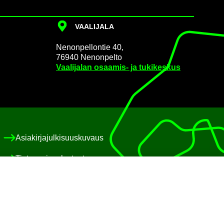
VAA­LI­JA­LA
Ne­non­pel­lon­tie 40,
76940 Ne­non­pel­to
Vaa­li­ja­lan osaamis-​ ja tu­ki­kes­kus
Asia­kir­ja­jul­ki­suus­ku­vaus
Tie­to­suo­ja­se­los­teet
Eväs­te­käy­tän­nöt
Saa­vu­tet­ta­vuus­se­los­te
Pa­lau­te