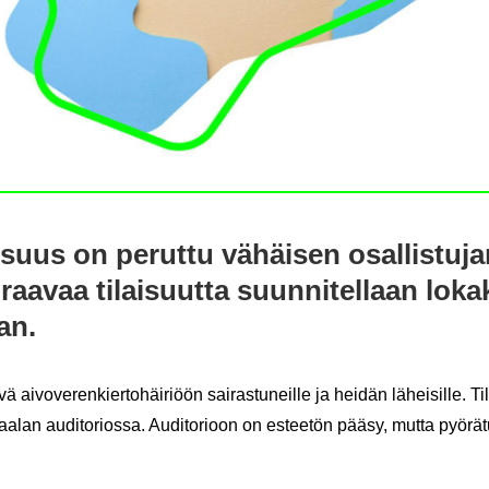
suus on pe­rut­tu vä­häi­sen osal­lis­tu­j
raa­vaa ti­lai­suut­ta suun­ni­tel­laan lo­ka
aan.
ai­vo­ve­ren­kier­to­häi­ri­öön sai­ras­tu­neil­le ja hei­dän lä­hei­sil­le. Ti­
raa­lan au­di­to­rios­sa. Au­di­to­rioon on es­tee­tön pääsy, mutta pyö­rä­tu