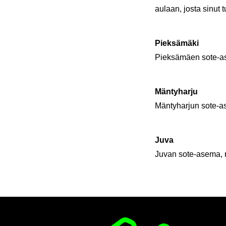
aulaan, josta sinut t
Piek­sä­mä­ki
Piek­sä­mäen sote-​as
Män­ty­har­ju
Män­ty­har­jun sote-​as
Juva
Juvan sote-​asema, ryh