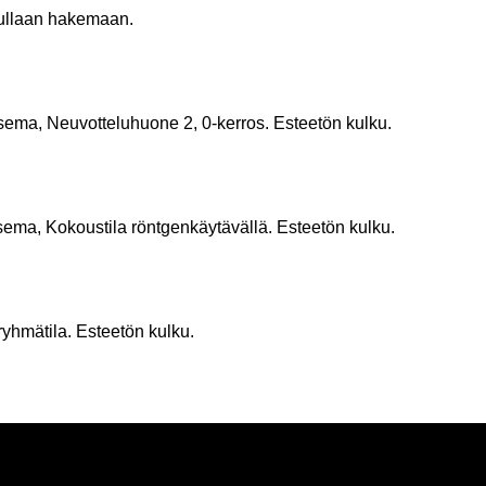
ul­laan ha­ke­maan.
ema, Neu­vot­te­lu­huo­ne 2, 0-​kerros. Es­tee­tön kulku.
ema, Ko­kous­ti­la rönt­gen­käy­tä­väl­lä. Es­tee­tön kulku.
­mä­ti­la. Es­tee­tön kulku.