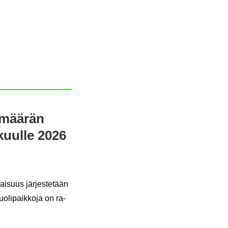
a­mää­rän
­kuul­le 2026
lai­suus jär­jes­te­tään
o­li­paik­ko­ja on ra­