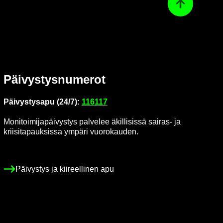
Ta­kai­sin ylös
Päi­vys­tys­nu­me­rot
Päi­vys­tys­a­pu (24/7):
116117
Mo­ni­toi­mi­ja­päi­vys­tys pal­ve­lee äkil­li­sis­sä sairas-​ ja
krii­si­ta­pauk­sis­sa ym­pä­ri vuo­ro­kau­den.
Päi­vys­tys ja kii­reel­li­nen apu