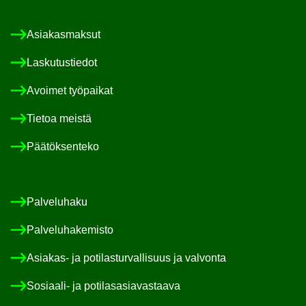
Asia­kas­mak­sut
Las­ku­tus­tie­dot
Avoi­met työ­pai­kat
Tie­toa meis­tä
Pää­tök­sen­te­ko
Pal­ve­lu­ha­ku
Pal­ve­lu­ha­ke­mis­to
Asiakas-​ ja po­ti­las­tur­val­li­suus ja val­von­ta
Sosiaali-​ ja po­ti­las­asia­vas­taa­va