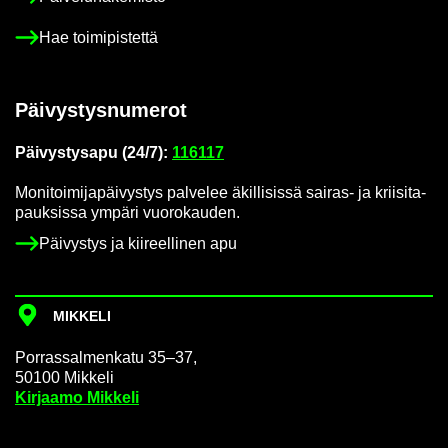
Hae toi­mi­pis­tet­tä
Päi­vys­tys­nu­me­rot
Päi­vys­tys­a­pu (24/7):
116117
Mo­ni­toi­mi­ja­päi­vys­tys pal­ve­lee äkil­li­sis­sä sairas-​ ja krii­si­ta­
pauk­sis­sa ym­pä­ri vuo­ro­kau­den.
Päi­vys­tys ja kii­reel­li­nen apu
MIK­KE­LI
Por­ras­sal­men­ka­tu 35–37,
50100 Mik­ke­li
Kir­jaa­mo Mik­ke­li