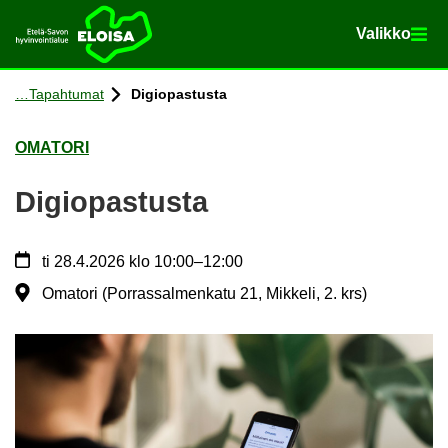
Va­lik­ko
Va­lik­ko
Etusi­vu
Siir­ry si­säl­töön
Ta­pah­tu­mat
Di­gio­pas­tus­ta
OMA­TO­RI
Di­gio­pas­tus­ta
ti
28.4.2026
klo 10:00
–
12:00
Omatori (Porrassalmenkatu 21, Mikkeli, 2. krs)