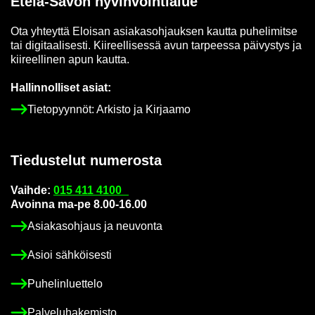
Etelä-​Savon hy­vin­voin­tia­lue
Ota yh­teyt­tä Eloi­san asia­kas­oh­jauk­sen kaut­ta pu­he­li­mit­se
tai di­gi­taa­li­ses­ti. Kii­reel­li­ses­sä avun tar­pees­sa päi­vys­tys ja
kii­reel­li­nen apun kaut­ta.
Hal­lin­nol­li­set asiat:
Tie­to­pyyn­nöt: Ar­kis­to ja Kir­jaa­mo
Tie­dus­te­lut nu­me­ros­ta
Vaih­de:
015 411 4100
Avoin­na ma-pe 8.00-16.00
Asia­kas­oh­jaus ja neu­von­ta
Asioi säh­köi­ses­ti
Pu­he­lin­luet­te­lo
Pal­ve­lu­ha­ke­mis­to