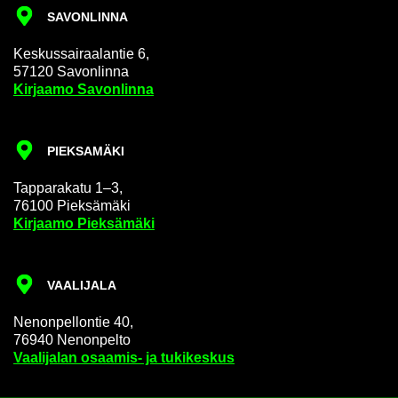
SA­VON­LIN­NA
Kes­kus­sai­raa­lan­tie 6,
57120 Sa­von­lin­na
Kir­jaa­mo Sa­von­lin­na
PIEK­SA­MÄ­KI
Tap­pa­ra­ka­tu 1–3,
76100 Piek­sä­mä­ki
Kir­jaa­mo Piek­sä­mä­ki
VAA­LI­JA­LA
Ne­non­pel­lon­tie 40,
76940 Ne­non­pel­to
Vaa­li­ja­lan osaamis-​ ja tu­ki­kes­kus