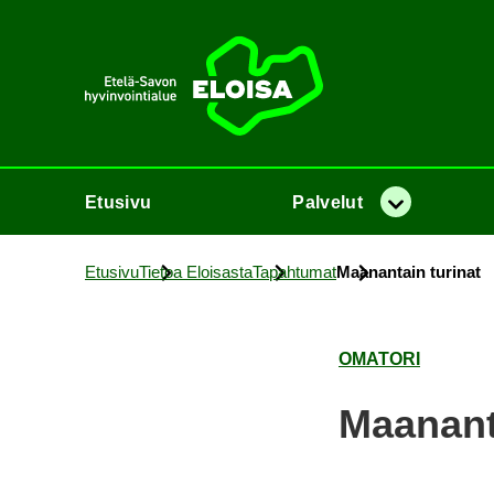
Etusi­vu
Etusi­vu
Pal­ve­lut
Va­lik­ko
Etusi­vu
Tie­toa Eloi­sas­ta
Ta­pah­tu­mat
Maa­nan­tain tu­ri­nat
OMA­TO­RI
Maa­nan­t