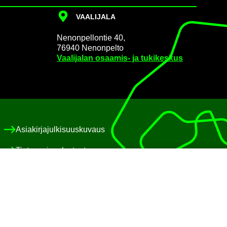
VAA­LI­JA­LA
Ne­non­pel­lon­tie 40,
76940 Ne­non­pel­to
Vaa­li­ja­lan osaamis-​ ja tu­ki­kes­kus
Asia­kir­ja­jul­ki­suus­ku­vaus
Tie­to­suo­ja­se­los­teet
Eväs­te­käy­tän­nöt
Saa­vu­tet­ta­vuus­se­los­te
Pa­lau­te