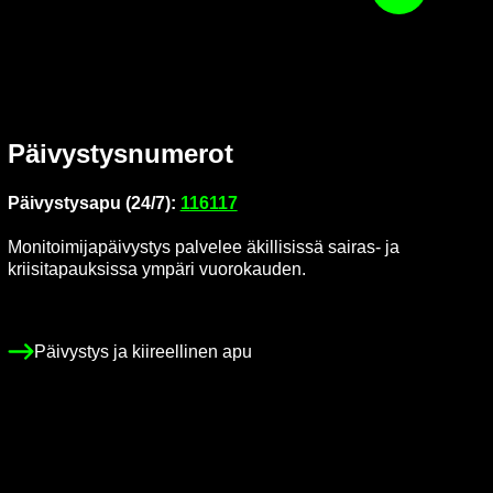
Päi­vys­tys­nu­me­rot
Päi­vys­tys­a­pu (24/7):
116117
Mo­ni­toi­mi­ja­päi­vys­tys pal­ve­lee äkil­li­sis­sä sairas-​ ja
krii­si­ta­pauk­sis­sa ym­pä­ri vuo­ro­kau­den.
Päi­vys­tys ja kii­reel­li­nen apu