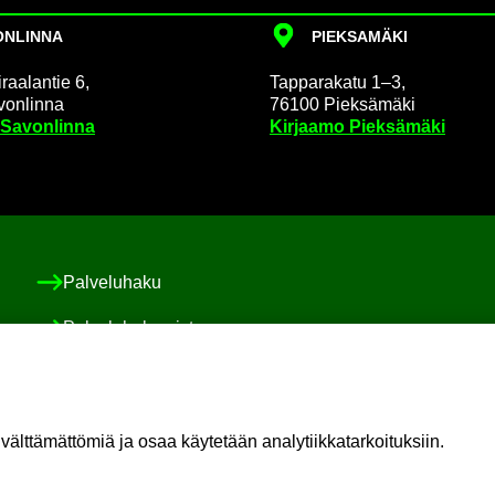
N­LIN­NA
PIEK­SA­MÄ­KI
raa­lan­tie 6,
Tap­pa­ra­ka­tu 1–3,
on­lin­na
76100 Piek­sä­mä­ki
 Sa­von­lin­na
Kir­jaa­mo Piek­sä­mä­ki
Pal­ve­lu­ha­ku
Pal­ve­lu­ha­ke­mis­to
Asiakas-​ ja po­ti­las­tur­val­li­suus ja val­von­ta
Sosiaali-​ ja po­ti­las­asia­vas­taa­va
t­tä­mät­tö­miä ja osaa käy­te­tään ana­ly­tiik­ka­tar­koi­tuk­siin.
Oma il­moi­tus vaa­ra­ti­lan­tees­ta