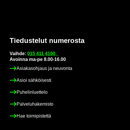
Tie­dus­te­lut nu­me­ros­ta
Vaih­de:
015 411 4100
Avoin­na ma-pe 8.00-16.00
Asia­kas­oh­jaus ja neu­von­ta
Asioi säh­köi­ses­ti
Pu­he­lin­luet­te­lo
Pal­ve­lu­ha­ke­mis­to
Hae toi­mi­pis­tet­tä