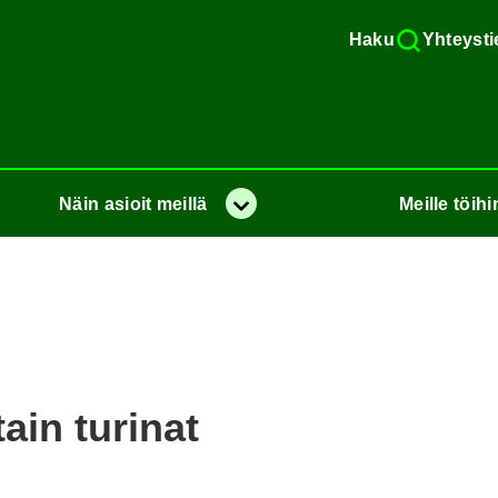
Haku
Yh­teys­ti
Näin
asioit
meil­lä
Meil­le
töi­hi
Va­lik­ko
ain tu­ri­nat