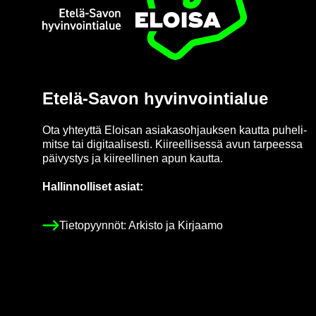
Etusi­vu
Etelä-​Savon hy­vin­voin­tia­lue
Ota yh­teyt­tä Eloi­san asia­kas­oh­jauk­sen kaut­ta pu­he­li­
mit­se tai di­gi­taa­li­ses­ti. Kii­reel­li­ses­sä avun tar­pees­sa
päi­vys­tys ja kii­reel­li­nen apun kaut­ta.
Hal­lin­nol­li­set asiat:
Tie­to­pyyn­nöt: Ar­kis­to ja Kir­jaa­mo