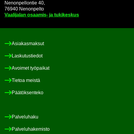
Ne­non­pel­lon­tie 40,
76940 Ne­non­pel­to
Vaa­li­ja­lan osaamis-​ ja tu­ki­kes­kus
Asia­kas­mak­sut
Las­ku­tus­tie­dot
Avoi­met työ­pai­kat
Tie­toa meis­tä
Pää­tök­sen­te­ko
Pal­ve­lu­ha­ku
Pal­ve­lu­ha­ke­mis­to