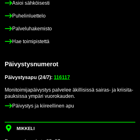
Asioi säh­köi­ses­ti
Pu­he­lin­luet­te­lo
Pal­ve­lu­ha­ke­mis­to
Hae toi­mi­pis­tet­tä
Päi­vys­tys­nu­me­rot
Päi­vys­tys­a­pu (24/7):
116117
Mo­ni­toi­mi­ja­päi­vys­tys pal­ve­lee äkil­li­sis­sä sairas-​ ja krii­si­ta­
pauk­sis­sa ym­pä­ri vuo­ro­kau­den.
Päi­vys­tys ja kii­reel­li­nen apu
MIK­KE­LI