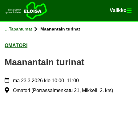
Va­lik­ko
Va­lik­ko
Etusi­vu
Siir­ry si­säl­töön
Ta­pah­tu­mat
Maa­nan­tain tu­ri­nat
OMA­TO­RI
Maa­nan­tain tu­ri­nat
ma
23.3.2026
klo 10:00
–
11:00
Omatori (Porrassalmenkatu 21, Mikkeli, 2. krs)