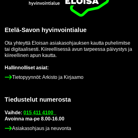
Etusi­vu
Etelä-​Savon hy­vin­voin­tia­lue
Ota yh­teyt­tä Eloi­san asia­kas­oh­jauk­sen kaut­ta pu­he­li­mit­se
tai di­gi­taa­li­ses­ti. Kii­reel­li­ses­sä avun tar­pees­sa päi­vys­tys ja
kii­reel­li­nen apun kaut­ta.
Hal­lin­nol­li­set asiat:
Tie­to­pyyn­nöt: Ar­kis­to ja Kir­jaa­mo
Tie­dus­te­lut nu­me­ros­ta
Vaih­de:
015 411 4100
Avoin­na ma-pe 8.00-16.00
Asia­kas­oh­jaus ja neu­von­ta