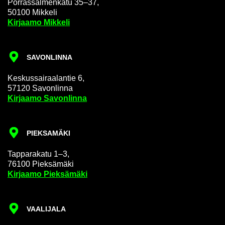
Por­ras­sal­men­ka­tu 35–37,
50100 Mik­ke­li
Kir­jaa­mo Mik­ke­li
SA­VON­LIN­NA
Kes­kus­sai­raa­lan­tie 6,
57120 Sa­von­lin­na
Kir­jaa­mo Sa­von­lin­na
PIEK­SA­MÄ­KI
Tap­pa­ra­ka­tu 1–3,
76100 Piek­sä­mä­ki
Kir­jaa­mo Piek­sä­mä­ki
VAA­LI­JA­LA