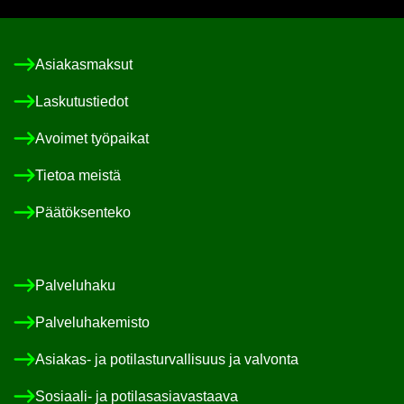
Asia­kas­mak­sut
Las­ku­tus­tie­dot
Avoi­met työ­pai­kat
Tie­toa meis­tä
Pää­tök­sen­te­ko
Pal­ve­lu­ha­ku
Pal­ve­lu­ha­ke­mis­to
Asiakas-​ ja po­ti­las­tur­val­li­suus ja val­von­ta
Sosiaali-​ ja po­ti­las­asia­vas­taa­va