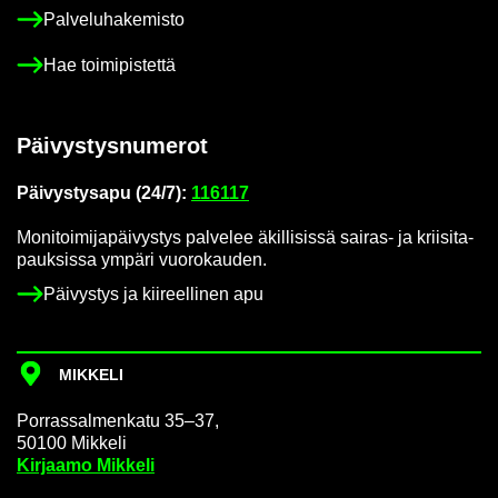
Pal­ve­lu­ha­ke­mis­to
Hae toi­mi­pis­tet­tä
Päi­vys­tys­nu­me­rot
Päi­vys­tys­a­pu (24/7):
116117
Mo­ni­toi­mi­ja­päi­vys­tys pal­ve­lee äkil­li­sis­sä sairas-​ ja krii­si­ta­
pauk­sis­sa ym­pä­ri vuo­ro­kau­den.
Päi­vys­tys ja kii­reel­li­nen apu
MIK­KE­LI
Por­ras­sal­men­ka­tu 35–37,
50100 Mik­ke­li
Kir­jaa­mo Mik­ke­li