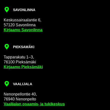
SA­VON­LIN­NA
Kes­kus­sai­raa­lan­tie 6,
57120 Sa­von­lin­na
Kir­jaa­mo Sa­von­lin­na
PIEK­SA­MÄ­KI
Tap­pa­ra­ka­tu 1–3,
76100 Piek­sä­mä­ki
Kir­jaa­mo Piek­sä­mä­ki
VAA­LI­JA­LA
Ne­non­pel­lon­tie 40,
76940 Ne­non­pel­to
Vaa­li­ja­lan osaamis-​ ja tu­ki­kes­kus