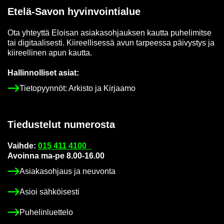
Etelä-​Savon hy­vin­voin­tia­lue
Ota yh­teyt­tä Eloi­san asia­kas­oh­jauk­sen kaut­ta pu­he­li­mit­se
tai di­gi­taa­li­ses­ti. Kii­reel­li­ses­sä avun tar­pees­sa päi­vys­tys ja
kii­reel­li­nen apun kaut­ta.
Hal­lin­nol­li­set asiat:
Tie­to­pyyn­nöt: Ar­kis­to ja Kir­jaa­mo
Tie­dus­te­lut nu­me­ros­ta
Vaih­de:
015 411 4100
Avoin­na ma-pe 8.00-16.00
Asia­kas­oh­jaus ja neu­von­ta
Asioi säh­köi­ses­ti
Pu­he­lin­luet­te­lo