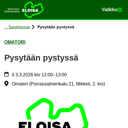
Va­lik­ko
Va­lik­ko
Etusi­vu
Siir­ry si­säl­töön
Ta­pah­tu­mat
Py­sy­tään pys­tys­sä
OMA­TO­RI
Py­sy­tään pys­tys­sä
ti
3.3.2026
klo 12:00
–
13:00
Omatori (Porrassalmenkatu 21, Mikkeli, 2. krs)