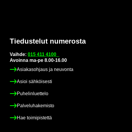
Tie­dus­te­lut nu­me­ros­ta
Vaih­de:
015 411 4100
Avoin­na ma-pe 8.00-16.00
Asia­kas­oh­jaus ja neu­von­ta
Asioi säh­köi­ses­ti
Pu­he­lin­luet­te­lo
Pal­ve­lu­ha­ke­mis­to
Hae toi­mi­pis­tet­tä