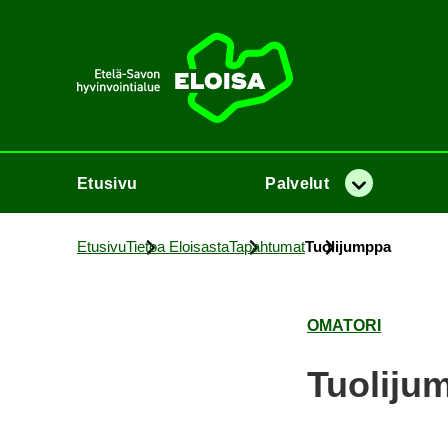
Etusi­vu
Etusi­vu
Pal­ve­lut
Va­lik­ko
Etusi­vu
Tie­toa Eloi­sas­ta
Ta­pah­tu­mat
Tuo­li­jump­pa
OMA­TO­RI
Tuo­li­ju