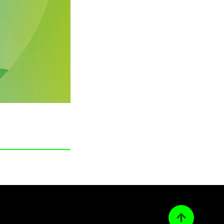
Ta­kai­sin ylös