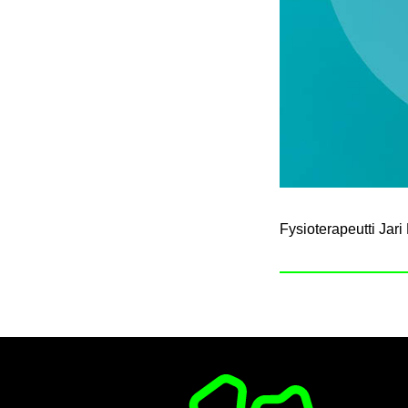
Fy­sio­te­ra­peut­ti Jar