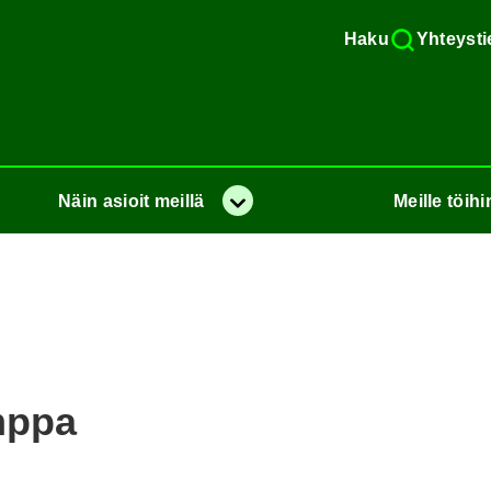
Haku
Yh­teys­ti
Näin
asioit
meil­lä
Meil­le
töi­hi
Va­lik­ko
mp­pa