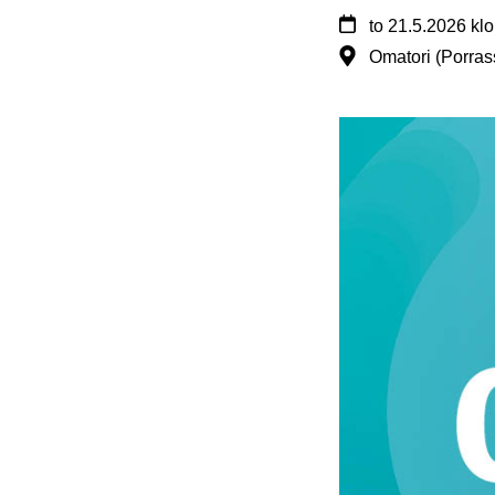
to
21.5.2026
klo
Omatori (Porrass