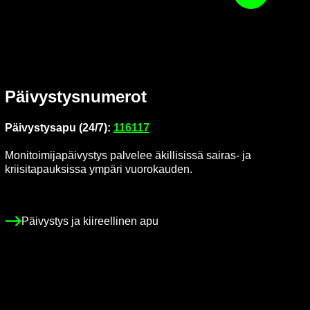
Päi­vys­tys­nu­me­rot
Päi­vys­tys­a­pu (24/7):
116117
Mo­ni­toi­mi­ja­päi­vys­tys pal­ve­lee äkil­li­sis­sä sairas-​ ja
krii­si­ta­pauk­sis­sa ym­pä­ri vuo­ro­kau­den.
Päi­vys­tys ja kii­reel­li­nen apu