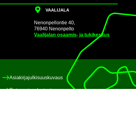
VAA­LI­JA­LA
Ne­non­pel­lon­tie 40,
76940 Ne­non­pel­to
Vaa­li­ja­lan osaamis-​ ja tu­ki­kes­kus
Asia­kir­ja­jul­ki­suus­ku­vaus
Tie­to­suo­ja­se­los­teet
Eväs­te­käy­tän­nöt
Saa­vu­tet­ta­vuus­se­los­te
Pa­lau­te