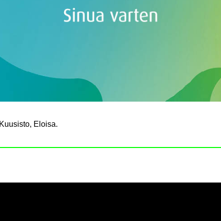
i Kuusis­to, Eloi­sa.