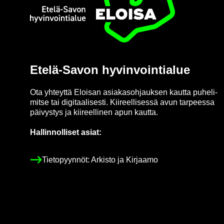
Etusi­vu
Etelä-​Savon hy­vin­voin­tia­lue
Ota yh­teyt­tä Eloi­san asia­kas­oh­jauk­sen kaut­ta pu­he­li­
mit­se tai di­gi­taa­li­ses­ti. Kii­reel­li­ses­sä avun tar­pees­sa
päi­vys­tys ja kii­reel­li­nen apun kaut­ta.
Hal­lin­nol­li­set asiat:
Tie­to­pyyn­nöt: Ar­kis­to ja Kir­jaa­mo