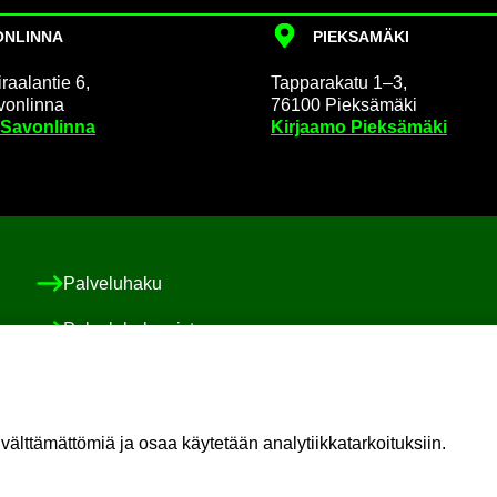
N­LIN­NA
PIEK­SA­MÄ­KI
raa­lan­tie 6,
Tap­pa­ra­ka­tu 1–3,
on­lin­na
76100 Piek­sä­mä­ki
 Sa­von­lin­na
Kir­jaa­mo Piek­sä­mä­ki
Pal­ve­lu­ha­ku
Pal­ve­lu­ha­ke­mis­to
Asiakas-​ ja po­ti­las­tur­val­li­suus ja val­von­ta
Sosiaali-​ ja po­ti­las­asia­vas­taa­va
t­tä­mät­tö­miä ja osaa käy­te­tään ana­ly­tiik­ka­tar­koi­tuk­siin.
Oma il­moi­tus vaa­ra­ti­lan­tees­ta