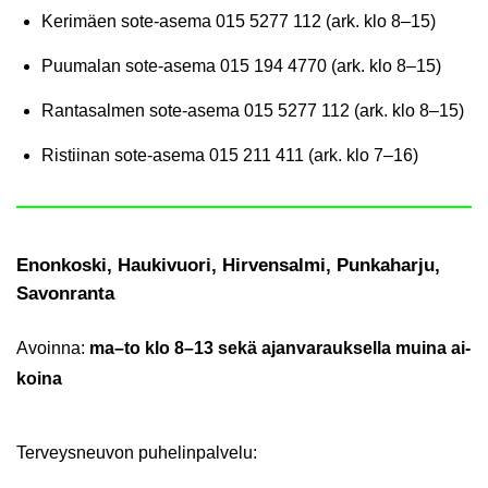
Ke­ri­mäen sote-​asema
015 5277 112 (ark. klo 8–15)
Puu­ma­lan sote-​asema
015 194 4770 (ark. klo 8–15)
Ran­ta­sal­men sote-​asema
015 5277 112 (ark. klo 8–15)
Ris­tii­nan sote-​asema
015 211 411 (ark. klo 7–16)
Enon­kos­ki, Hau­ki­vuo­ri, Hir­ven­sal­mi, Pun­ka­har­ju,
Sa­von­ran­ta
Avoin­na:
ma–to klo 8–13 sekä ajan­va­rauk­sel­la muina ai­
koi­na
Ter­veys­neu­von pu­he­lin­pal­ve­lu: