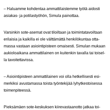
– Ha­luam­me koh­den­taa am­mat­ti­lais­tem­me työtä ai­dos­ti
asiakas-​ ja po­ti­las­työ­hön, Si­mu­la pai­not­taa.
Var­sin­kin sote-​asemat ovat ti­loil­taan ja toi­min­ta­ta­voil­taan
eri­lai­sia ja kai­kil­la ei ole vält­tä­mät­tä hen­ki­lö­kun­taa ot­ta­
mas­sa vas­taan asioin­ti­pis­teen omai­ses­ti. Si­mu­lan mu­kaan
au­kio­loai­ka­na am­mat­ti­lai­nen on kui­ten­kin ta­val­la tai toi­sel­
la ta­voi­tet­ta­vis­sa.
– Asioin­ti­pis­teen am­mat­ti­lai­nen voi olla het­kel­li­ses­ti esi­
mer­kik­si avus­ta­mas­sa tois­ta työn­te­ki­jää ly­hyt­kes­toi­ses­sa
toi­men­pi­tees­sä.
Piek­sä­mäen sote-​keskuksen kii­re­vas­taan­ot­to jat­kaa toi­