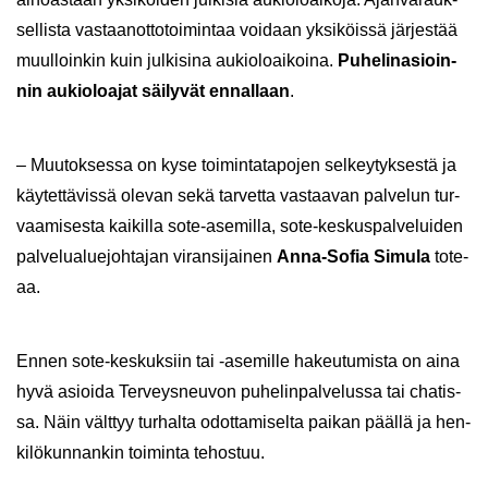
sel­lis­ta vas­taan­ot­to­toi­min­taa voi­daan yk­si­köis­sä jär­jes­tää
muul­loin­kin kuin jul­ki­si­na au­kio­loai­koi­na.
Pu­he­li­n­asioin­
nin au­kio­loa­jat säi­ly­vät en­nal­laan
.
– Muu­tok­ses­sa on kyse toi­min­ta­ta­po­jen sel­key­tyk­ses­tä ja
käy­tet­tä­vis­sä ole­van sekä tar­vet­ta vas­taa­van pal­ve­lun tur­
vaa­mi­ses­ta kai­kil­la sote-​asemilla, sote-​keskuspalveluiden
pal­ve­lua­lue­joh­ta­jan vi­ran­si­jai­nen
Anna-​Sofia Si­mu­la
to­te­
aa.
Ennen sote-​keskuksiin tai -​asemille ha­keu­tu­mis­ta on aina
hyvä asioi­da Ter­veys­neu­von pu­he­lin­pal­ve­lus­sa tai cha­tis­
sa. Näin vält­tyy tur­hal­ta odot­ta­mi­sel­ta pai­kan pääl­lä ja hen­
ki­lö­kun­nan­kin toi­min­ta te­hos­tuu.