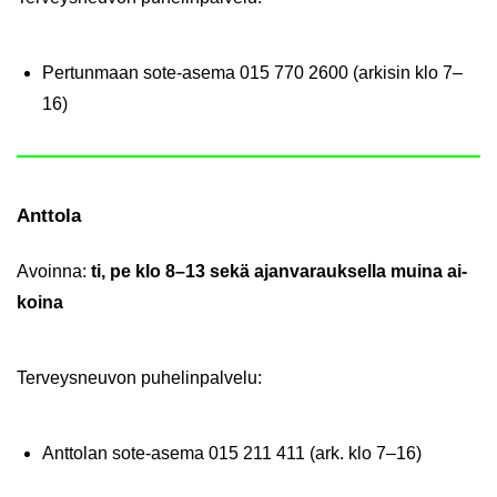
Per­tun­maan sote-​asema
015 770 2600 (ar­ki­sin klo 7–
16)
Ant­to­la
Avoin­na:
ti, pe klo 8–13 sekä ajan­va­rauk­sel­la muina ai­
koi­na
Ter­veys­neu­von pu­he­lin­pal­ve­lu:
Ant­to­lan sote-​asema
015 211 411 (ark. klo 7–16)