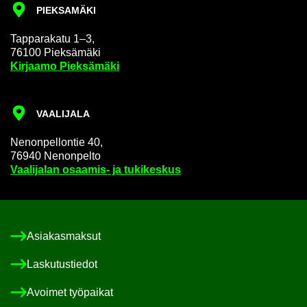
PIEK­SA­MÄ­KI
Tap­pa­ra­ka­tu 1–3,
76100 Piek­sä­mä­ki
Kir­jaa­mo Piek­sä­mä­ki
VAA­LI­JA­LA
Ne­non­pel­lon­tie 40,
76940 Ne­non­pel­to
Vaa­li­ja­lan osaamis-​ ja tu­ki­kes­kus
Asia­kas­mak­sut
Las­ku­tus­tie­dot
Avoi­met työ­pai­kat