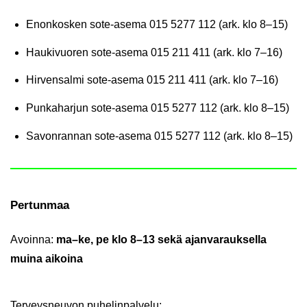
Enon­kos­ken sote-​asema
015 5277 112 (ark. klo 8–15)
Hau­ki­vuo­ren sote-​asema
015 211 411 (ark. klo 7–16)
Hir­ven­sal­mi sote-​asema
015 211 411 (ark. klo 7–16)
Pun­ka­har­jun sote-​asema
015 5277 112 (ark. klo 8–15)
Sa­von­ran­nan sote-​asema
015 5277 112 (ark. klo 8–15)
Per­tun­maa
Avoin­na:
ma–ke, pe klo 8–13 sekä ajan­va­rauk­sel­la
muina ai­koi­na
Ter­veys­neu­von pu­he­lin­pal­ve­lu: