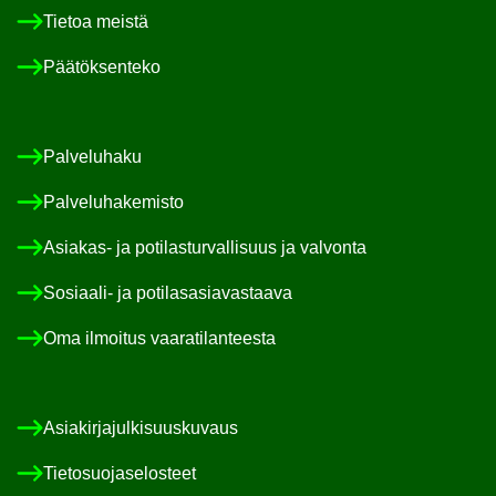
Tie­toa meis­tä
Pää­tök­sen­te­ko
Pal­ve­lu­ha­ku
Pal­ve­lu­ha­ke­mis­to
Asiakas-​ ja po­ti­las­tur­val­li­suus ja val­von­ta
Sosiaali-​ ja po­ti­las­asia­vas­taa­va
Oma il­moi­tus vaa­ra­ti­lan­tees­ta
Asia­kir­ja­jul­ki­suus­ku­vaus
Tie­to­suo­ja­se­los­teet