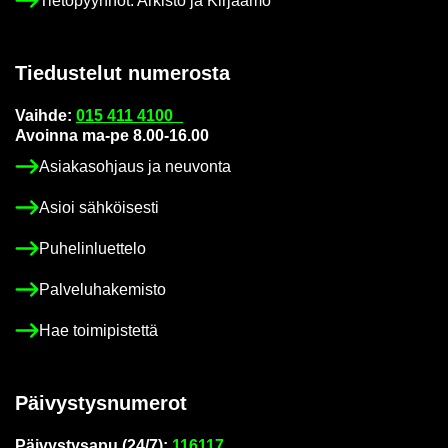
Tie­to­pyyn­nöt: Ar­kis­to ja Kir­jaa­mo
Tie­dus­te­lut nu­me­ros­ta
Vaih­de:
015 411 4100
Avoin­na ma-pe 8.00-16.00
Asia­kas­oh­jaus ja neu­von­ta
Asioi säh­köi­ses­ti
Pu­he­lin­luet­te­lo
Pal­ve­lu­ha­ke­mis­to
Hae toi­mi­pis­tet­tä
Päi­vys­tys­nu­me­rot
Päi­vys­tys­a­pu (24/7):
116117