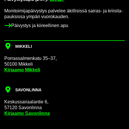
Mo­ni­toi­mi­ja­päi­vys­tys pal­ve­lee äkil­li­sis­sä sairas-​ ja krii­si­ta­
pauk­sis­sa ym­pä­ri vuo­ro­kau­den.
Päi­vys­tys ja kii­reel­li­nen apu
MIK­KE­LI
Por­ras­sal­men­ka­tu 35–37,
50100 Mik­ke­li
Kir­jaa­mo Mik­ke­li
SA­VON­LIN­NA
Kes­kus­sai­raa­lan­tie 6,
57120 Sa­von­lin­na
Kir­jaa­mo Sa­von­lin­na