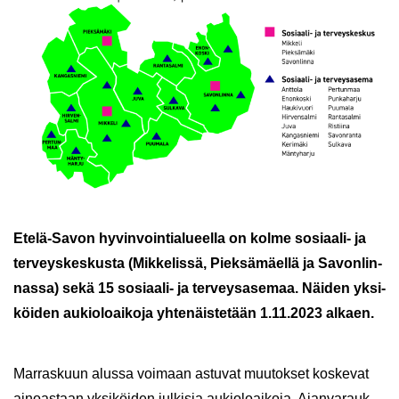
Etelä-​Savon hy­vin­voin­tia­lu­eel­la on kolme sosiaali-​ ja
ter­veys­kes­kus­ta (Mik­ke­lis­sä, Piek­sä­mäel­lä ja Sa­von­lin­
nas­sa) sekä 15 sosiaali-​ ja ter­veys­a­se­maa. Näi­den yk­si­
köi­den au­kio­loai­ko­ja yh­te­näis­te­tään 1.11.2023 al­kaen.
Mar­ras­kuun alus­sa voi­maan as­tu­vat muu­tok­set kos­ke­vat
ai­noas­taan yk­si­köi­den jul­ki­sia au­kio­loai­ko­ja. Ajan­va­rauk­