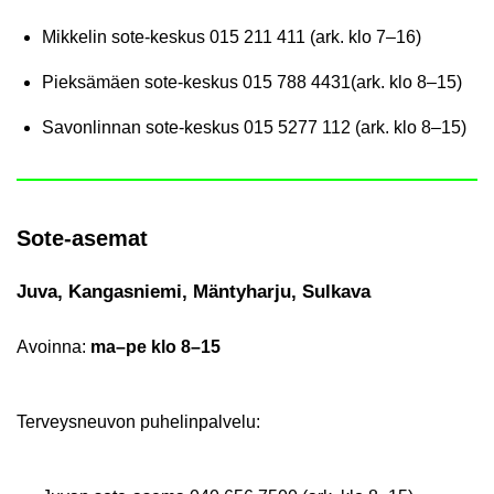
Mik­ke­lin sote-​keskus
015 211 411 (ark. klo 7–16)
Piek­sä­mäen sote-​keskus
015 788 4431(ark. klo 8–15)
Sa­von­lin­nan sote-​keskus
015 5277 112 (ark. klo 8–15)
Sote-​asemat
Juva, Kan­gas­nie­mi, Män­ty­har­ju, Sul­ka­va
Avoin­na:
ma–pe klo 8–15
Ter­veys­neu­von pu­he­lin­pal­ve­lu: