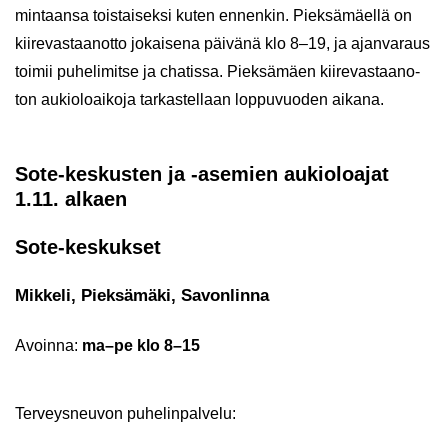
min­taan­sa tois­tai­sek­si kuten en­nen­kin. Piek­sä­mäel­lä on
kii­re­vas­taan­ot­to jo­kai­se­na päi­vä­nä klo 8–19, ja ajan­va­raus
toi­mii pu­he­li­mit­se ja cha­tis­sa. Piek­sä­mäen kii­re­vas­taan­o­
ton au­kio­loai­ko­ja tar­kas­tel­laan lop­pu­vuo­den ai­ka­na.
Sote-​keskusten ja -​asemien au­kio­loa­jat
1.11. al­kaen
Sote-​keskukset
Mik­ke­li, Piek­sä­mä­ki, Sa­von­lin­na
Avoin­na:
ma–pe klo 8–15
Ter­veys­neu­von pu­he­lin­pal­ve­lu: