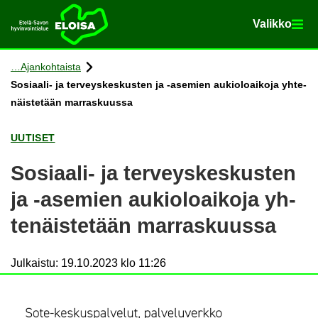
Va­lik­ko
Va­lik­ko
Etusi­vu
Siir­ry si­säl­töön
Ajan­koh­tais­ta
Sosiaali-​ ja ter­veys­kes­kus­ten ja -​asemien au­kio­loai­ko­ja yh­te­
näis­te­tään mar­ras­kuus­sa
UU­TI­SET
Sosiaali-​ ja ter­veys­kes­kus­ten
ja -​asemien au­kio­loai­ko­ja yh­
te­näis­te­tään mar­ras­kuus­sa
Julkaistu
:
19.10.2023 klo 11:26