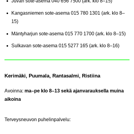
Juvan sote-​asema
040 656 7500 (ark. klo 8–15)
Kan­gas­nie­men sote-​asema
015 780 1301 (ark. klo 8–
15)
Män­ty­har­jun sote-​asema
015 770 1700 (ark. klo 8–15)
Sul­ka­van sote-​asema
015 5277 165 (ark. klo 8–16)
Ke­ri­mä­ki, Puu­ma­la, Ran­ta­sal­mi, Ris­tii­na
Avoin­na:
ma–pe klo 8–13 sekä ajan­va­rauk­sel­la muina
ai­koi­na
Ter­veys­neu­von pu­he­lin­pal­ve­lu: