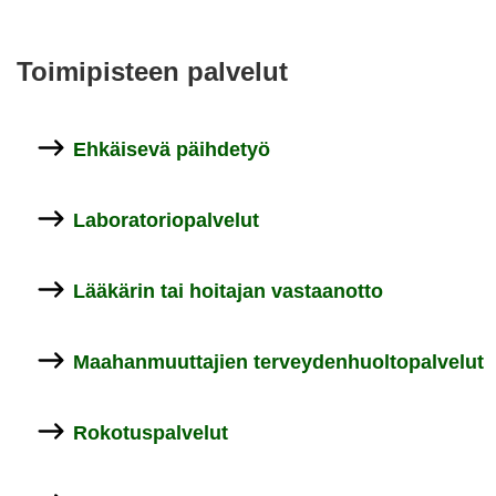
Toi­mi­pis­teen pal­ve­lut
Eh­käi­se­vä päih­de­työ
La­bo­ra­to­rio­pal­ve­lut
Lää­kä­rin tai hoi­ta­jan vas­taan­ot­to
Maa­han­muut­ta­jien ter­vey­den­huol­to­pal­ve­lut
Ro­ko­tus­pal­ve­lut