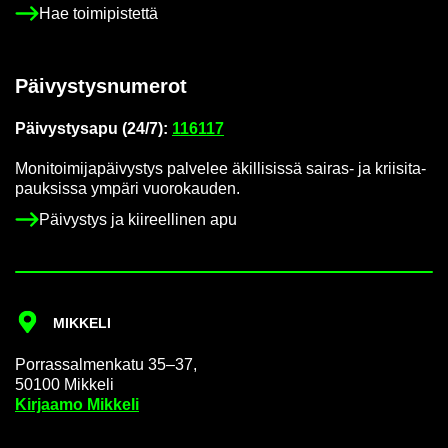
Hae toi­mi­pis­tet­tä
Päi­vys­tys­nu­me­rot
Päi­vys­tys­a­pu (24/7):
116117
Mo­ni­toi­mi­ja­päi­vys­tys pal­ve­lee äkil­li­sis­sä sairas-​ ja krii­si­ta­
pauk­sis­sa ym­pä­ri vuo­ro­kau­den.
Päi­vys­tys ja kii­reel­li­nen apu
MIK­KE­LI
Por­ras­sal­men­ka­tu 35–37,
50100 Mik­ke­li
Kir­jaa­mo Mik­ke­li