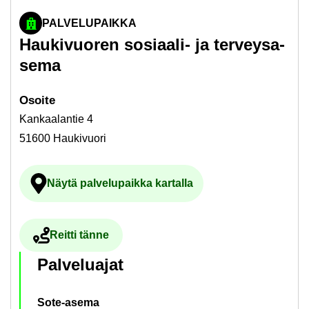
PALVELUPAIKKA
Hau­ki­vuo­ren sosiaali-​ ja ter­veys­a­
se­ma
Osoi­te
Kankaalantie 4
51600 Haukivuori
Näytä pal­ve­lu­paik­ka kar­tal­la
Ul­koi­nen pal­ve­lu avau­tuu uu­del­le vä­li­l
Reit­ti tänne
Ul­koi­nen pal­ve­lu avau­tuu uu­del­le vä­li­leh­del­le
Pal­ve­lua­jat
Sote-asema