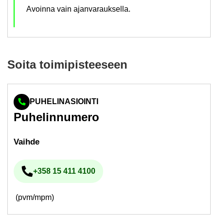
Avoinna vain ajanvarauksella.
Soita toi­mi­pis­tee­seen
PUHELINASIOINTI
Pu­he­lin­nu­me­ro
Vaih­de
+358 15 411 4100
Pu­he­lin­nu­me­ro
(pvm/mpm)