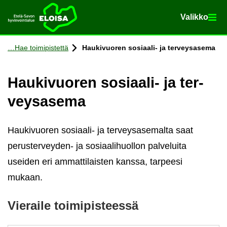
Va­lik­ko
Va­lik­ko
Etusi­vu
Siir­ry si­säl­töön
Hae toi­mi­pis­tet­tä
Hau­ki­vuo­ren sosiaali-​ ja ter­veys­a­se­ma
Hau­ki­vuo­ren sosiaali-​ ja ter­
veys­a­se­ma
Haukivuoren sosiaali- ja terveysasemalta saat
perusterveyden- ja sosiaalihuollon palveluita
useiden eri ammattilaisten kanssa, tarpeesi
mukaan.
Vie­rai­le toi­mi­pis­tees­sä