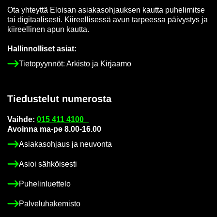
Ota yh­teyt­tä Eloi­san asia­kas­oh­jauk­sen kaut­ta pu­he­li­mit­se
tai di­gi­taa­li­ses­ti. Kii­reel­li­ses­sä avun tar­pees­sa päi­vys­tys ja
kii­reel­li­nen apun kaut­ta.
Hal­lin­nol­li­set asiat:
Tie­to­pyyn­nöt: Ar­kis­to ja Kir­jaa­mo
Tie­dus­te­lut nu­me­ros­ta
Vaih­de:
015 411 4100
Avoin­na ma-pe 8.00-16.00
Asia­kas­oh­jaus ja neu­von­ta
Asioi säh­köi­ses­ti
Pu­he­lin­luet­te­lo
Pal­ve­lu­ha­ke­mis­to