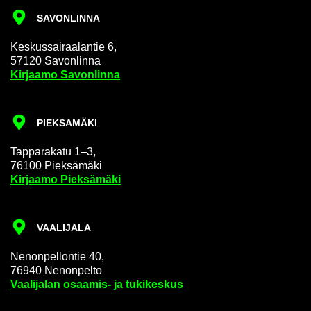
SA­VON­LIN­NA
Kes­kus­sai­raa­lan­tie 6,
57120 Sa­von­lin­na
Kir­jaa­mo Sa­von­lin­na
PIEK­SA­MÄ­KI
Tap­pa­ra­ka­tu 1–3,
76100 Piek­sä­mä­ki
Kir­jaa­mo Piek­sä­mä­ki
VAA­LI­JA­LA
Ne­non­pel­lon­tie 40,
76940 Ne­non­pel­to
Vaa­li­ja­lan osaamis-​ ja tu­ki­kes­kus