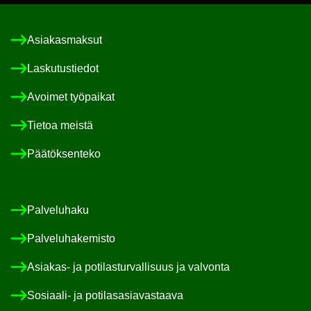
Asia­kas­mak­sut
Las­ku­tus­tie­dot
Avoi­met työ­pai­kat
Tie­toa meis­tä
Pää­tök­sen­te­ko
Pal­ve­lu­ha­ku
Pal­ve­lu­ha­ke­mis­to
Asiakas-​ ja po­ti­las­tur­val­li­suus ja val­von­ta
Sosiaali-​ ja po­ti­las­asia­vas­taa­va