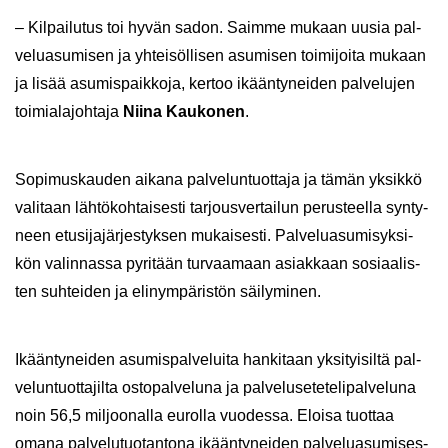
– Kil­pai­lu­tus toi hyvän sadon. Saim­me mu­kaan uusia pal­
ve­lua­su­mi­sen ja yh­tei­söl­li­sen asu­mi­sen toi­mi­joi­ta mu­kaan
ja lisää asu­mis­paik­ko­ja, ker­too ikään­ty­nei­den pal­ve­lu­jen
toi­mia­la­joh­ta­ja
Niina Kau­ko­nen
.
So­pi­mus­kau­den ai­ka­na pal­ve­lun­tuot­ta­ja ja tämän yk­sik­kö
va­li­taan läh­tö­koh­tai­ses­ti tar­jous­ver­tai­lun pe­rus­teel­la syn­ty­
neen etusi­ja­jär­jes­tyk­sen mu­kai­ses­ti. Pal­ve­lua­su­mi­syk­si­
kön va­lin­nas­sa py­ri­tään tur­vaa­maan asiak­kaan so­si­aa­lis­
ten suh­tei­den ja eli­nym­pä­ris­tön säi­ly­mi­nen.
Ikään­ty­nei­den asu­mis­pal­ve­lui­ta han­ki­taan yk­si­tyi­sil­tä pal­
ve­lun­tuot­ta­jil­ta os­to­pal­ve­lu­na ja pal­ve­luse­te­te­li­pal­ve­lu­na
noin 56,5 mil­joo­nal­la eu­rol­la vuo­des­sa. Eloi­sa tuot­taa
omana pal­ve­lu­tuo­tan­to­na ikään­ty­nei­den pal­ve­lua­su­mi­ses­