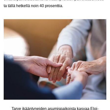
ta tällä het­kel­lä noin 40 pro­sent­tia.
Tarve ikään­ty­nei­den asu­mis­pai­kois­ta kas­vaa Eloi­