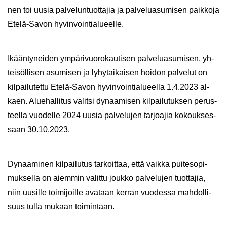
nen toi uusia pal­ve­lun­tuot­ta­jia ja pal­ve­lua­su­mi­sen paik­ko­ja
Etelä-​Savon hy­vin­voin­tia­lu­eel­le.
Ikään­ty­nei­den ym­pä­ri­vuo­ro­kau­ti­sen pal­ve­lua­su­mi­sen, yh­
tei­söl­li­sen asu­mi­sen ja ly­hy­tai­kai­sen hoi­don pal­ve­lut on
kil­pai­lu­tet­tu Etelä-​Savon hy­vin­voin­tia­lu­eel­la 1.4.2023 al­
kaen. Alue­hal­li­tus va­lit­si dy­naa­mi­sen kil­pai­lu­tuk­sen pe­rus­
teel­la vuo­del­le 2024 uusia pal­ve­lu­jen tar­joa­jia ko­kouk­ses­
saan 30.10.2023.
Dy­naa­mi­nen kil­pai­lu­tus tar­koit­taa, että vaik­ka pui­te­so­pi­
muk­sel­la on ai­em­min va­lit­tu jouk­ko pal­ve­lu­jen tuot­ta­jia,
niin uusil­le toi­mi­joil­le ava­taan ker­ran vuo­des­sa mah­dol­li­
suus tulla mu­kaan toi­min­taan.