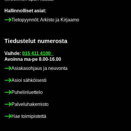
Hal­lin­nol­li­set asiat:
Tie­to­pyyn­nöt: Ar­kis­to ja Kir­jaa­mo
Tie­dus­te­lut nu­me­ros­ta
Vaih­de:
015 411 4100
Avoin­na ma-pe 8.00-16.00
Asia­kas­oh­jaus ja neu­von­ta
Asioi säh­köi­ses­ti
Pu­he­lin­luet­te­lo
Pal­ve­lu­ha­ke­mis­to
Hae toi­mi­pis­tet­tä