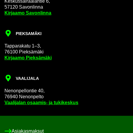
Kes­kus­sai­raa­lan­tie 6,
57120 Sa­von­lin­na
Kir­jaa­mo Sa­von­lin­na
PIEK­SA­MÄ­KI
Tap­pa­ra­ka­tu 1–3,
76100 Piek­sä­mä­ki
Kir­jaa­mo Piek­sä­mä­ki
VAA­LI­JA­LA
Ne­non­pel­lon­tie 40,
76940 Ne­non­pel­to
Vaa­li­ja­lan osaamis-​ ja tu­ki­kes­kus
Asia­kas­mak­sut