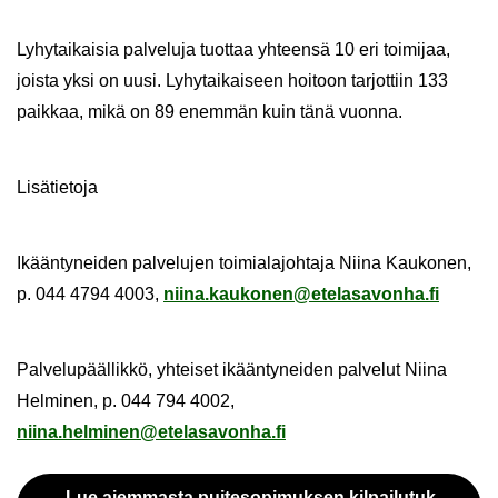
Ly­hy­tai­kai­sia pal­ve­lu­ja tuot­taa yh­teen­sä 10 eri toi­mi­jaa,
jois­ta yksi on uusi. Ly­hy­tai­kai­seen hoi­toon tar­jot­tiin 133
paik­kaa, mikä on 89 enem­män kuin tänä vuon­na.
Li­sä­tie­to­ja
Ikään­ty­nei­den pal­ve­lu­jen toi­mia­la­joh­ta­ja Niina Kau­ko­nen,
p. 044 4794 4003,
niina.kau­ko­nen@ete­la­sa­von­ha.fi
Pal­ve­lu­pääl­lik­kö, yh­tei­set ikään­ty­nei­den pal­ve­lut Niina
Hel­mi­nen, p. 044 794 4002,
niina.hel­mi­nen@ete­la­sa­von­ha.fi
Lue ai­em­mas­ta pui­te­so­pi­muk­sen kil­pai­lu­tuk­