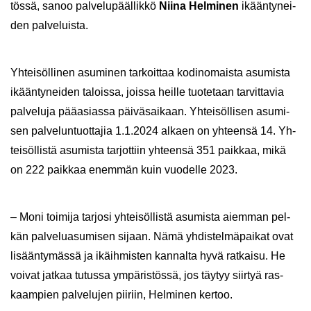
tös­sä, sanoo pal­ve­lu­pääl­lik­kö
Niina Hel­mi­nen
ikään­ty­nei­
den pal­ve­luis­ta.
Yh­tei­söl­li­nen asu­mi­nen tar­koit­taa ko­din­omais­ta asu­mis­ta
ikään­ty­nei­den ta­lois­sa, jois­sa heil­le tuo­te­taan tar­vit­ta­via
pal­ve­lu­ja pää­asias­sa päi­vä­sai­kaan. Yh­tei­söl­li­sen asu­mi­
sen pal­ve­lun­tuot­ta­jia 1.1.2024 al­kaen on yh­teen­sä 14. Yh­
tei­söl­lis­tä asu­mis­ta tar­jot­tiin yh­teen­sä 351 paik­kaa, mikä
on 222 paik­kaa enem­män kuin vuo­del­le 2023.
– Moni toi­mi­ja tar­jo­si yh­tei­söl­lis­tä asu­mis­ta ai­em­man pel­
kän pal­ve­lua­su­mi­sen si­jaan. Nämä yh­dis­tel­mä­pai­kat ovat
li­sään­ty­mäs­sä ja ikäih­mis­ten kan­nal­ta hyvä rat­kai­su. He
voi­vat jat­kaa tu­tus­sa ym­pä­ris­tös­sä, jos täy­tyy siir­tyä ras­
kaam­pien pal­ve­lu­jen pii­riin, Hel­mi­nen ker­too.