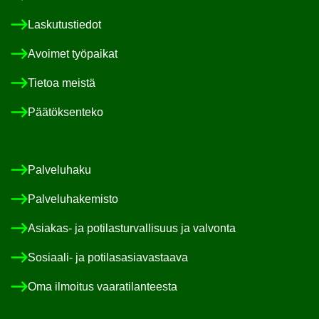
Las­ku­tus­tie­dot
Avoi­met työ­pai­kat
Tie­toa meis­tä
Pää­tök­sen­te­ko
Pal­ve­lu­ha­ku
Pal­ve­lu­ha­ke­mis­to
Asiakas-​ ja po­ti­las­tur­val­li­suus ja val­von­ta
Sosiaali-​ ja po­ti­las­asia­vas­taa­va
Oma il­moi­tus vaa­ra­ti­lan­tees­ta