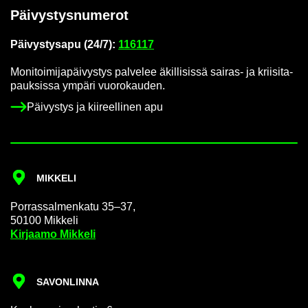
Päi­vys­tys­nu­me­rot
Päi­vys­tys­a­pu (24/7):
116117
Mo­ni­toi­mi­ja­päi­vys­tys pal­ve­lee äkil­li­sis­sä sairas-​ ja krii­si­ta­
pauk­sis­sa ym­pä­ri vuo­ro­kau­den.
Päi­vys­tys ja kii­reel­li­nen apu
MIK­KE­LI
Por­ras­sal­men­ka­tu 35–37,
50100 Mik­ke­li
Kir­jaa­mo Mik­ke­li
SA­VON­LIN­NA