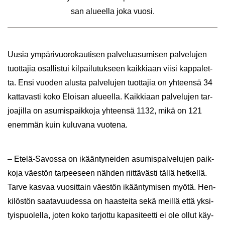
san alu­eel­la joka vuosi.
Uusia ym­pä­ri­vuo­ro­kau­ti­sen pal­ve­lua­su­mi­sen pal­ve­lu­jen
tuot­ta­jia osal­lis­tui kil­pai­lu­tuk­seen kaik­ki­aan viisi kap­pa­let­
ta. Ensi vuo­den alus­ta pal­ve­lu­jen tuot­ta­jia on yh­teen­sä 34
kat­ta­vas­ti koko Eloi­san alu­eel­la. Kaik­ki­aan pal­ve­lu­jen tar­
joa­jil­la on asu­mis­paik­ko­ja yh­teen­sä 1132, mikä on 121
enem­män kuin ku­lu­va­na vuo­te­na.
– Etelä-​Savossa on ikään­ty­nei­den asu­mis­pal­ve­lu­jen paik­
ko­ja väes­tön tar­pee­seen näh­den riit­tä­väs­ti tällä het­kel­lä.
Tarve kas­vaa vuo­sit­tain väes­tön ikään­ty­mi­sen myötä. Hen­
ki­lös­tön saa­ta­vuu­des­sa on haas­tei­ta sekä meil­lä että yk­si­
tyis­puo­lel­la, joten koko tar­jot­tu ka­pa­si­teet­ti ei ole ollut käy­