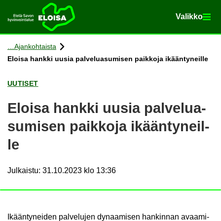
Va­lik­ko
Va­lik­ko
Etusi­vu
Siir­ry si­säl­töön
Ajan­koh­tais­ta
Eloi­sa hank­ki uusia pal­ve­lua­su­mi­sen paik­ko­ja ikään­ty­neil­le
UU­TI­SET
Eloi­sa hank­ki uusia pal­ve­lua­
su­mi­sen paik­ko­ja ikään­ty­neil­
le
Julkaistu
:
31.10.2023 klo 13:36
Ikään­ty­nei­den pal­ve­lu­jen dy­naa­mi­sen han­kin­nan avaa­mi­