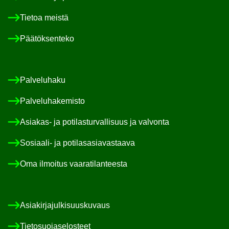
Tie­toa meis­tä
Pää­tök­sen­te­ko
Pal­ve­lu­ha­ku
Pal­ve­lu­ha­ke­mis­to
Asiakas-​ ja po­ti­las­tur­val­li­suus ja val­von­ta
Sosiaali-​ ja po­ti­las­asia­vas­taa­va
Oma il­moi­tus vaa­ra­ti­lan­tees­ta
Asia­kir­ja­jul­ki­suus­ku­vaus
Tie­to­suo­ja­se­los­teet