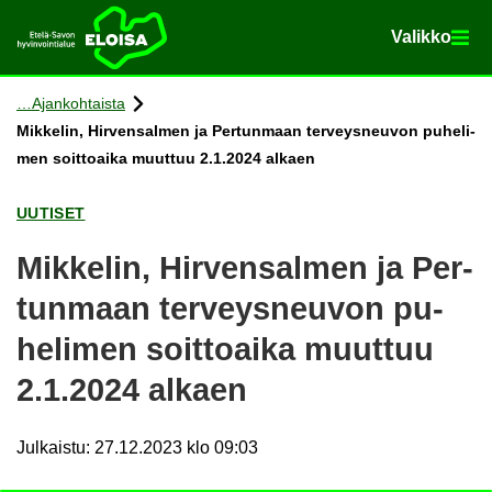
Va­lik­ko
Va­lik­ko
Etusi­vu
Siir­ry si­säl­töön
Ajan­koh­tais­ta
Mik­ke­lin, Hir­ven­sal­men ja Per­tun­maan ter­veys­neu­von pu­he­li­
men soit­toai­ka muut­tuu 2.1.2024 al­kaen
UU­TI­SET
Mik­ke­lin, Hir­ven­sal­men ja Per­
tun­maan ter­veys­neu­von pu­
he­li­men soit­toai­ka muut­tuu
2.1.2024 al­kaen
Julkaistu
:
27.12.2023 klo 09:03