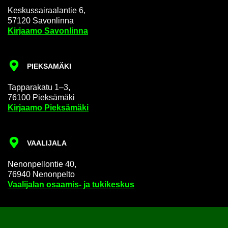
Kes­kus­sai­raa­lan­tie 6,
57120 Sa­von­lin­na
Kir­jaa­mo Sa­von­lin­na
PIEK­SA­MÄ­KI
Tap­pa­ra­ka­tu 1–3,
76100 Piek­sä­mä­ki
Kir­jaa­mo Piek­sä­mä­ki
VAA­LI­JA­LA
Ne­non­pel­lon­tie 40,
76940 Ne­non­pel­to
Vaa­li­ja­lan osaamis-​ ja tu­ki­kes­kus