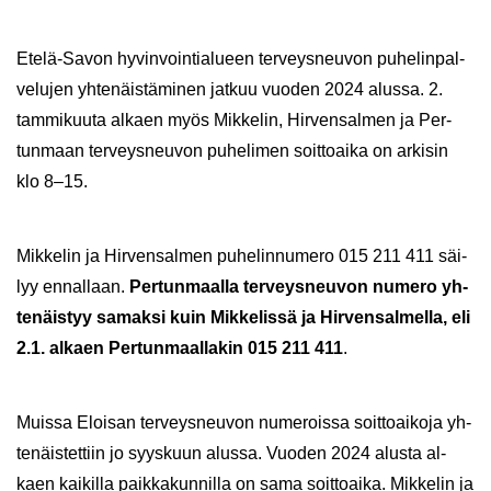
Etelä-​Savon hy­vin­voin­tia­lu­een ter­veys­neu­von pu­he­lin­pal­
ve­lu­jen yh­te­näis­tä­mi­nen jat­kuu vuo­den 2024 alus­sa. 2.
tam­mi­kuu­ta al­kaen myös Mik­ke­lin, Hir­ven­sal­men ja Per­
tun­maan ter­veys­neu­von pu­he­li­men soit­toai­ka on ar­ki­sin
klo 8–15.
Mik­ke­lin ja Hir­ven­sal­men pu­he­lin­nu­me­ro 015 211 411 säi­
lyy en­nal­laan.
Per­tun­maal­la ter­veys­neu­von nu­me­ro yh­
te­näis­tyy sa­mak­si kuin Mik­ke­lis­sä ja Hir­ven­sal­mel­la, eli
2.1. al­kaen Per­tun­maal­la­kin 015 211 411
.
Muis­sa Eloi­san ter­veys­neu­von nu­me­rois­sa soit­toai­ko­ja yh­
te­näis­tet­tiin jo syys­kuun alus­sa. Vuo­den 2024 alus­ta al­
kaen kai­kil­la paik­ka­kun­nil­la on sama soit­toai­ka. Mik­ke­lin ja