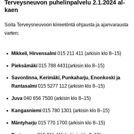
Ter­veys­neu­von pu­he­lin­pal­ve­lu 2.1.2024 al­
kaen
Soita Ter­veys­neu­voon kii­ree­tön­tä oh­jaus­ta ja ajan­va­raus­ta
var­ten:
Mik­ke­li, Hir­ven­sal­mi
015 211 411 (ar­ki­sin klo 8–15)
Piek­sä­mä­ki
015 788 4431(ar­ki­sin klo 8–15)
Sa­von­lin­na, Ke­ri­mä­ki, Pun­ka­har­ju, Enon­kos­ki ja
Ran­ta­sal­mi
015 5277 112 (ar­ki­sin klo 8–15)
Juva
040 656 7500 (ar­ki­sin klo 8–15)
Kan­gas­nie­mi
015 780 1301 (ar­ki­sin klo 8–15)
Män­ty­har­ju
015 770 1700 (ar­ki­sin klo 8–15)