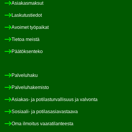
Asia­kas­mak­sut
Las­ku­tus­tie­dot
Avoi­met työ­pai­kat
Tie­toa meis­tä
Pää­tök­sen­te­ko
Pal­ve­lu­ha­ku
Pal­ve­lu­ha­ke­mis­to
Asiakas-​ ja po­ti­las­tur­val­li­suus ja val­von­ta
Sosiaali-​ ja po­ti­las­asia­vas­taa­va
Oma il­moi­tus vaa­ra­ti­lan­tees­ta