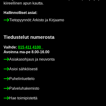
kii­reel­li­nen apun kaut­ta.
Hal­lin­nol­li­set asiat:
Tie­to­pyyn­nöt: Ar­kis­to ja Kir­jaa­mo
Tie­dus­te­lut nu­me­ros­ta
Vaih­de:
015 411 4100
Avoin­na ma-pe 8.00-16.00
Asia­kas­oh­jaus ja neu­von­ta
Asioi säh­köi­ses­ti
Pu­he­lin­luet­te­lo
Pal­ve­lu­ha­ke­mis­to
Hae toi­mi­pis­tet­tä