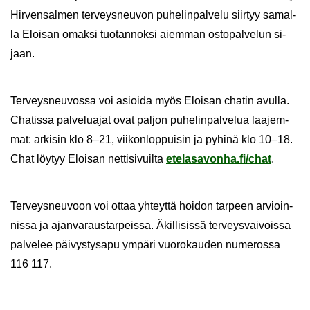
Hir­ven­sal­men ter­veys­neu­von pu­he­lin­pal­ve­lu siir­tyy sa­mal­
la Eloi­san omak­si tuo­tan­nok­si ai­em­man os­to­pal­ve­lun si­
jaan.
Ter­veys­neu­vos­sa voi asioi­da myös Eloi­san cha­tin avul­la.
Cha­tis­sa pal­ve­lua­jat ovat pal­jon pu­he­lin­pal­ve­lua laa­jem­
mat: ar­ki­sin klo 8–21, vii­kon­lop­pui­sin ja py­hi­nä klo 10–18.
Chat löy­tyy Eloi­san net­ti­si­vuil­ta
ete­la­sa­von­ha.fi/chat
.
Ter­veys­neu­voon voi ottaa yh­teyt­tä hoi­don tar­peen ar­vioin­
nis­sa ja ajan­va­raus­tar­peis­sa. Äkil­li­sis­sä ter­veys­vai­vois­sa
pal­ve­lee päi­vys­tys­a­pu ym­pä­ri vuo­ro­kau­den nu­me­ros­sa
116 117.