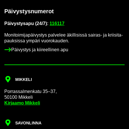
Päi­vys­tys­nu­me­rot
Päi­vys­tys­a­pu (24/7):
116117
Mo­ni­toi­mi­ja­päi­vys­tys pal­ve­lee äkil­li­sis­sä sairas-​ ja krii­si­ta­
pauk­sis­sa ym­pä­ri vuo­ro­kau­den.
Päi­vys­tys ja kii­reel­li­nen apu
MIK­KE­LI
Por­ras­sal­men­ka­tu 35–37,
50100 Mik­ke­li
Kir­jaa­mo Mik­ke­li
SA­VON­LIN­NA