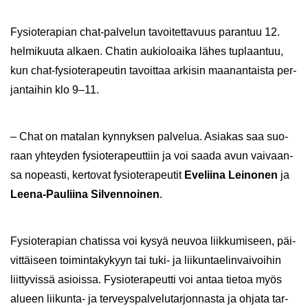
Fy­sio­te­ra­pian chat-​palvelun ta­voi­tet­ta­vuus pa­ran­tuu 12.
hel­mi­kuu­ta al­kaen. Cha­tin au­kio­loai­ka lähes tuplaan­tuu,
kun chat-​fysioterapeutin ta­voit­taa ar­ki­sin maa­nan­tais­ta per­
jan­tai­hin klo 9–11.
– Chat on ma­ta­lan kyn­nyk­sen pal­ve­lua. Asia­kas saa suo­
raan yh­tey­den fy­sio­te­ra­peut­tiin ja voi saada avun vai­vaan­
sa no­peas­ti, ker­to­vat fy­sio­te­ra­peu­tit
Eve­lii­na Lei­no­nen
ja
Leena-​Pauliina Sil­ven­noi­nen
.
Fy­sio­te­ra­pian cha­tis­sa voi kysyä neu­voa liik­ku­mi­seen, päi­
vit­täi­seen toi­min­ta­ky­kyyn tai tuki- ja lii­kun­tae­lin­vai­voi­hin
liit­ty­vis­sä asiois­sa. Fy­sio­te­ra­peut­ti voi antaa tie­toa myös
alu­een liikunta-​ ja ter­veys­pal­ve­lu­tar­jon­nas­ta ja oh­ja­ta tar­