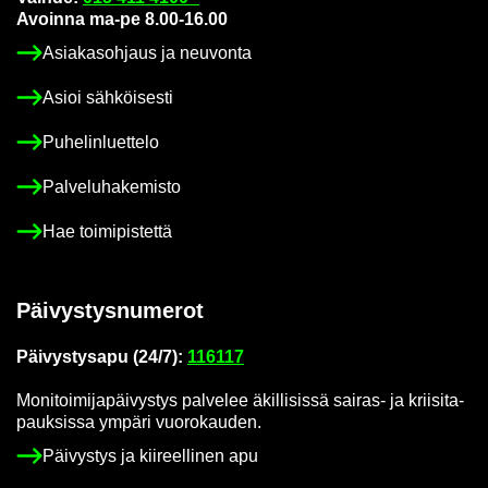
Avoin­na ma-pe 8.00-16.00
Asia­kas­oh­jaus ja neu­von­ta
Asioi säh­köi­ses­ti
Pu­he­lin­luet­te­lo
Pal­ve­lu­ha­ke­mis­to
Hae toi­mi­pis­tet­tä
Päi­vys­tys­nu­me­rot
Päi­vys­tys­a­pu (24/7):
116117
Mo­ni­toi­mi­ja­päi­vys­tys pal­ve­lee äkil­li­sis­sä sairas-​ ja krii­si­ta­
pauk­sis­sa ym­pä­ri vuo­ro­kau­den.
Päi­vys­tys ja kii­reel­li­nen apu