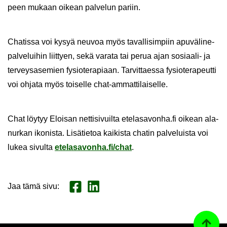
peen mu­kaan oi­kean pal­ve­lun pa­riin.
Cha­tis­sa voi kysyä neu­voa myös ta­val­li­sim­piin apu­vä­li­ne­
pal­ve­lui­hin liit­tyen, sekä va­ra­ta tai perua ajan sosiaali-​ ja
ter­veys­a­se­mien fy­sio­te­ra­pi­aan. Tar­vit­taes­sa fy­sio­te­ra­peut­ti
voi oh­ja­ta myös toi­sel­le chat-​ammattilaiselle.
Chat löy­tyy Eloi­san net­ti­si­vuil­ta ete­la­sa­von­ha.fi oi­kean ala­
nur­kan iko­nis­ta. Li­sä­tie­toa kai­kis­ta cha­tin pal­ve­luis­ta voi
lukea si­vul­ta
ete­la­sa­von­ha.fi/chat
.
Jaa tämä sivu
:
Jaa Face­book
Jaa Lin­ke­dI­nis­sä