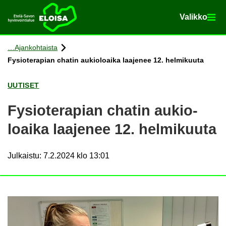
Va­lik­ko
Va­lik­ko
Etusi­vu
Siir­ry si­säl­töön
Ajan­koh­tais­ta
Fy­sio­te­ra­pian cha­tin au­kio­loai­ka laa­je­nee 12. hel­mi­kuu­ta
UU­TI­SET
Fy­sio­te­ra­pian cha­tin au­kio­
loai­ka laa­je­nee 12. hel­mi­kuu­ta
Julkaistu
:
7.2.2024 klo 13:01