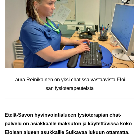
Laura Rei­ni­kai­nen on yksi cha­tis­sa vas­taa­vis­ta Eloi­
san fy­sio­te­ra­peu­teis­ta
Etelä-​Savon hy­vin­voin­tia­lu­een fy­sio­te­ra­pian chat-​
palvelu on asiak­kaal­le mak­su­ton ja käy­tet­tä­vis­sä koko
Eloi­san alu­een asuk­kail­le Sul­ka­vaa lu­kuun ot­ta­mat­ta.