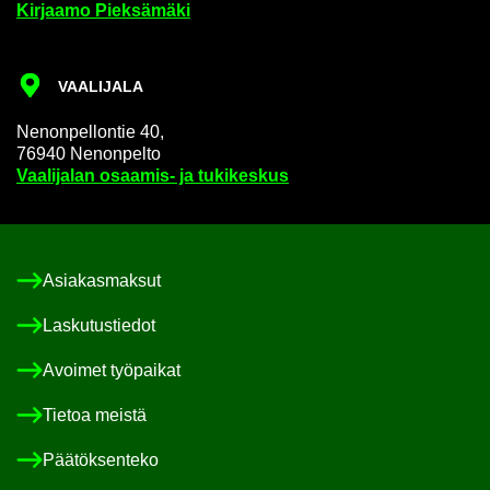
Kir­jaa­mo Piek­sä­mä­ki
VAA­LI­JA­LA
Ne­non­pel­lon­tie 40,
76940 Ne­non­pel­to
Vaa­li­ja­lan osaamis-​ ja tu­ki­kes­kus
Asia­kas­mak­sut
Las­ku­tus­tie­dot
Avoi­met työ­pai­kat
Tie­toa meis­tä
Pää­tök­sen­te­ko