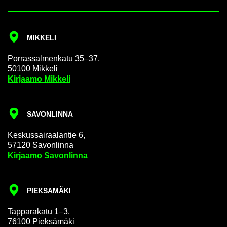
MIK­KE­LI
Por­ras­sal­men­ka­tu 35–37,
50100 Mik­ke­li
Kir­jaa­mo Mik­ke­li
SA­VON­LIN­NA
Kes­kus­sai­raa­lan­tie 6,
57120 Sa­von­lin­na
Kir­jaa­mo Sa­von­lin­na
PIEK­SA­MÄ­KI
Tap­pa­ra­ka­tu 1–3,
76100 Piek­sä­mä­ki