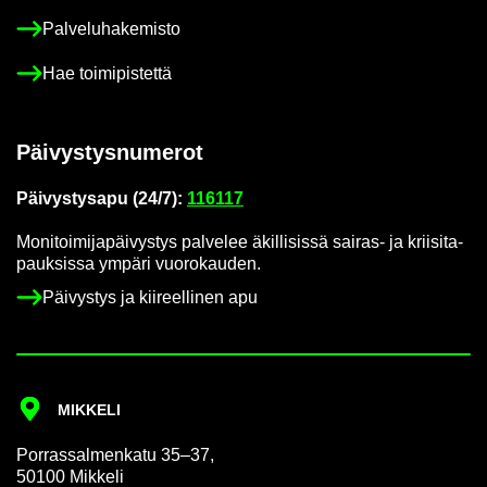
Pal­ve­lu­ha­ke­mis­to
Hae toi­mi­pis­tet­tä
Päi­vys­tys­nu­me­rot
Päi­vys­tys­a­pu (24/7):
116117
Mo­ni­toi­mi­ja­päi­vys­tys pal­ve­lee äkil­li­sis­sä sairas-​ ja krii­si­ta­
pauk­sis­sa ym­pä­ri vuo­ro­kau­den.
Päi­vys­tys ja kii­reel­li­nen apu
MIK­KE­LI
Por­ras­sal­men­ka­tu 35–37,
50100 Mik­ke­li