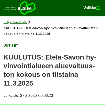
Va­lik­ko
Va­lik­ko
Etusi­vu
Siir­ry si­säl­töön
Ajan­koh­tais­ta
KUU­LU­TUS: Etelä-​Savon hy­vin­voin­tia­lu­een alue­val­tuus­ton
ko­kous on tiis­tai­na 11.3.2025
UU­TI­SET
KUU­LU­TUS: Etelä-​Savon hy­
vin­voin­tia­lu­een alue­val­tuus­
ton ko­kous on tiis­tai­na
11.3.2025
Julkaistu
:
27.2.2025 klo 08:23