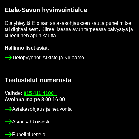
Etelä-​Savon hy­vin­voin­tia­lue
Ota yh­teyt­tä Eloi­san asia­kas­oh­jauk­sen kaut­ta pu­he­li­mit­se
tai di­gi­taa­li­ses­ti. Kii­reel­li­ses­sä avun tar­pees­sa päi­vys­tys ja
kii­reel­li­nen apun kaut­ta.
Hal­lin­nol­li­set asiat:
Tie­to­pyyn­nöt: Ar­kis­to ja Kir­jaa­mo
Tie­dus­te­lut nu­me­ros­ta
Vaih­de:
015 411 4100
Avoin­na ma-pe 8.00-16.00
Asia­kas­oh­jaus ja neu­von­ta
Asioi säh­köi­ses­ti
Pu­he­lin­luet­te­lo