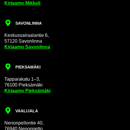
Kir­jaa­mo Mik­ke­li
SA­VON­LIN­NA
Kes­kus­sai­raa­lan­tie 6,
57120 Sa­von­lin­na
Kir­jaa­mo Sa­von­lin­na
PIEK­SA­MÄ­KI
Tap­pa­ra­ka­tu 1–3,
76100 Piek­sä­mä­ki
Kir­jaa­mo Piek­sä­mä­ki
VAA­LI­JA­LA
Ne­non­pel­lon­tie 40,
76940 Ne­non­pel­to