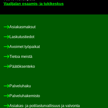
Vaa­li­ja­lan osaamis-​ ja tu­ki­kes­kus
Asia­kas­mak­sut
Las­ku­tus­tie­dot
Avoi­met työ­pai­kat
Tie­toa meis­tä
Pää­tök­sen­te­ko
Pal­ve­lu­ha­ku
Pal­ve­lu­ha­ke­mis­to
Asiakas-​ ja po­ti­las­tur­val­li­suus ja val­von­ta