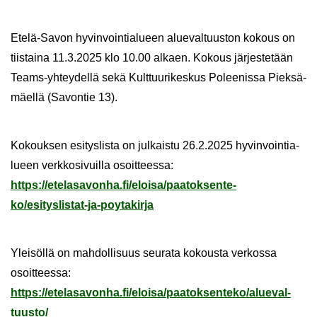
Etelä-​Savon hy­vin­voin­tia­lu­een alue­val­tuus­ton ko­kous on
tiis­tai­na 11.3.2025 klo 10.00 al­kaen. Ko­kous jär­jes­te­tään
Teams-​yhteydellä sekä Kult­tuu­ri­kes­kus Po­lee­nis­sa Piek­sä­
mäel­lä (Sa­von­tie 13).
Ko­kouk­sen esi­tys­lis­ta on jul­kais­tu 26.2.2025 hy­vin­voin­tia­
lu­een verk­ko­si­vuil­la osoit­tees­sa:
https://ete­la­sa­von­ha.fi/eloi­sa/paa­tok­sen­te­
ko/esityslistat-​ja-poytakirja
Ylei­söl­lä on mah­dol­li­suus seu­ra­ta ko­kous­ta ver­kos­sa
osoit­tees­sa:
https://ete­la­sa­von­ha.fi/eloi­sa/paa­tok­sen­te­ko/alue­val­
tuus­to/