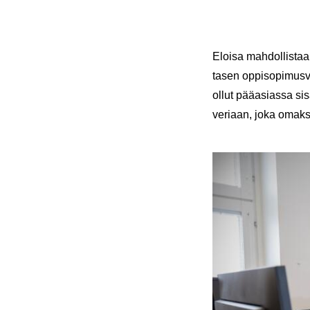
Eloi­sa mah­dol­lis­taa 
ta­sen op­pi­so­pi­mus
ollut pää­asias­sa si­sä
ve­ri­aan, joka omak­s