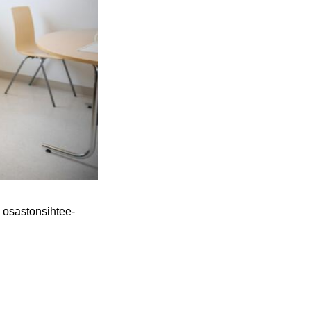
 osas­ton­sih­tee­