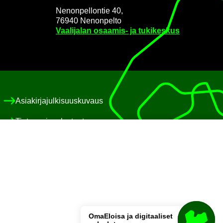
Ne­non­pel­lon­tie 40,
76940 Ne­non­pel­to
Vaa­li­ja­lan osaamis-​ ja tu­ki­kes­kus
Asia­kir­ja­jul­ki­suus­ku­vaus
Tie­to­suo­ja­se­los­teet
Eväs­te­käy­tän­nöt
Saa­vu­tet­ta­vuus­se­los­te
Pa­lau­te
OmaE­loi­sa ja di­gi­taa­li­set