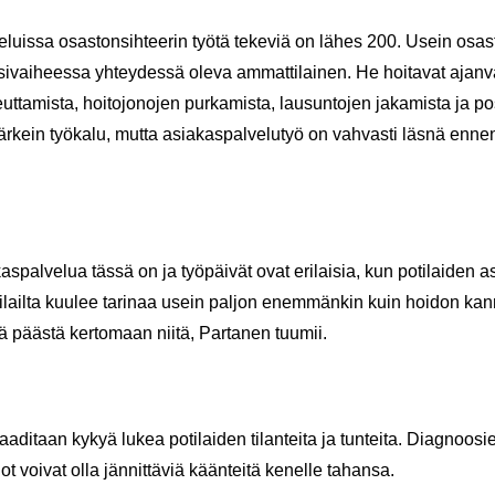
e­luis­sa osas­ton­sih­tee­rin työtä te­ke­viä on lähes 200. Usein osas­to
i­vai­hees­sa yh­tey­des­sä oleva am­mat­ti­lai­nen. He hoi­ta­vat ajan­va
­ta­mis­ta, hoi­to­jo­no­jen pur­ka­mis­ta, lausun­to­jen ja­ka­mis­ta ja pos­t
n tär­kein työ­ka­lu, mutta asia­kas­pal­ve­lu­työ on vah­vas­ti läsnä enn
as­pal­ve­lua tässä on ja työ­päi­vät ovat eri­lai­sia, kun po­ti­lai­den as
o­ti­lail­ta kuu­lee ta­ri­naa usein pal­jon enem­män­kin kuin hoi­don kan­na
ää pääs­tä ker­to­maan niitä, Par­ta­nen tuu­mii.
vaa­di­taan kykyä lukea po­ti­lai­den ti­lan­tei­ta ja tun­tei­ta. Diag­noo­s
dot voi­vat olla jän­nit­tä­viä kään­tei­tä ke­nel­le ta­han­sa.