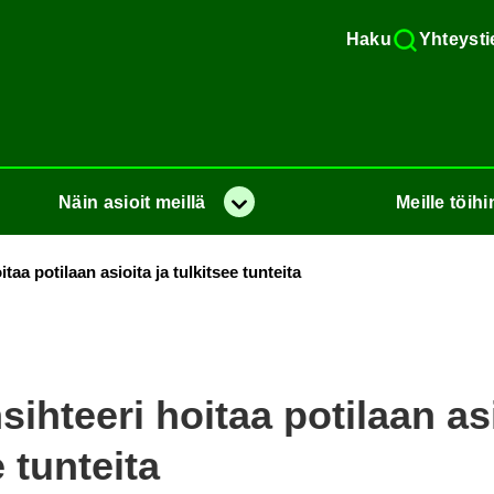
Haku
Yh­teys­ti
Näin
asioit
meil­lä
Meil­le
töi­hi
Va­lik­ko
­taa po­ti­laan asioi­ta ja tul­kit­see tun­tei­ta
ih­tee­ri hoi­taa po­ti­laan asi
e tun­tei­ta