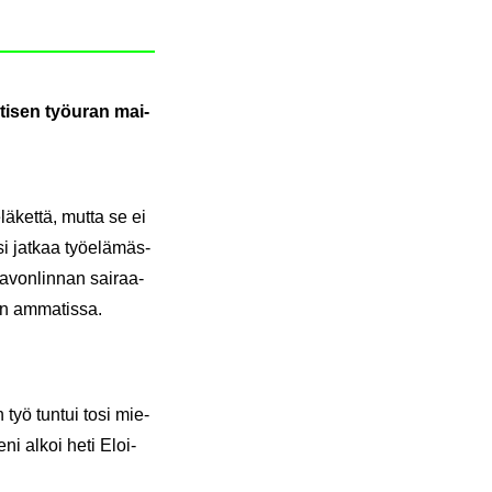
otisen työ­uran mai­
e­lä­ket­tä, mutta se ei
si jat­kaa työ­elä­mäs­
Sa­von­lin­nan sai­raa­
n am­ma­tis­sa.
n työ tun­tui tosi mie­
se­ni alkoi heti Eloi­