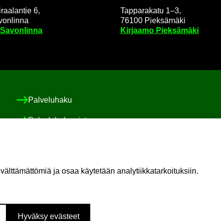
raa­lan­tie 6,
Tap­pa­ra­ka­tu 1–3,
on­lin­na
76100 Piek­sä­mä­ki
 Sa­von­lin­na
Kir­jaa­mo Piek­sä­mä­ki
Pal­ve­lu­ha­ku
Pal­ve­lu­ha­ke­mis­to
Asiakas-​ ja po­ti­las­tur­val­li­suus ja val­von­ta
Sosiaali-​ ja po­ti­las­asia­vas­taa­va
t­tä­mät­tö­miä ja osaa käy­te­tään ana­ly­tiik­ka­tar­koi­tuk­siin.
Oma il­moi­tus vaa­ra­ti­lan­tees­ta
Hy­väk­sy eväs­teet
Lin­ke­dIn
You­Tu­be