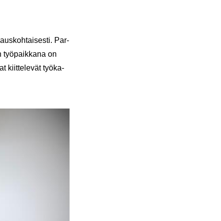
paus­koh­tai­ses­ti. Par­
n työ­paik­ka­na on
 kiit­te­le­vät työ­ka­