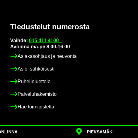
Tie­dus­te­lut nu­me­ros­ta
Vaih­de:
015 411 4100
Avoin­na ma-pe 8.00-16.00
Asia­kas­oh­jaus ja neu­von­ta
Asioi säh­köi­ses­ti
Pu­he­lin­luet­te­lo
Pal­ve­lu­ha­ke­mis­to
Hae toi­mi­pis­tet­tä
N­LIN­NA
PIEK­SA­MÄ­KI