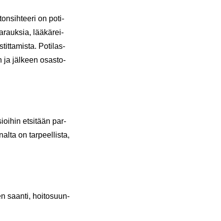
n­sih­tee­ri on po­ti­
­rauk­sia, lää­kä­rei­
it­ta­mis­ta. Po­ti­las­
en ja jäl­keen osas­to­
ioi­hin et­si­tään par­
l­ta on tar­peel­lis­ta,
ien saan­ti, hoi­to­suun­