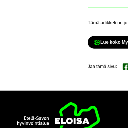
Tämä ar­tik­ke­li on 
Lue koko Myö Y
Jaa tämä sivu
:
Ja
Etusi­vu