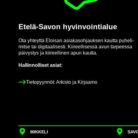
Etelä-​Savon hy­vin­voin­tia­lue
Ota yh­teyt­tä Eloi­san asia­kas­oh­jauk­sen kaut­ta pu­he­li­
mit­se tai di­gi­taa­li­ses­ti. Kii­reel­li­ses­sä avun tar­pees­sa
päi­vys­tys ja kii­reel­li­nen apun kaut­ta.
Hal­lin­nol­li­set asiat:
Tie­to­pyyn­nöt: Ar­kis­to ja Kir­jaa­mo
MIK­KE­LI
SA­VO