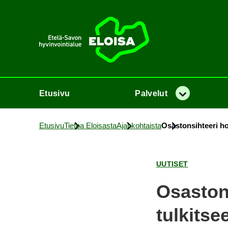
Etusi­vu
Etusi­vu
Pal­ve­lut
Va­lik­ko
Etusi­vu
Tie­toa Eloi­sas­ta
Ajan­koh­tais­ta
Osas­ton­sih­tee­ri hoi
UU­TI­SET
Osas­ton­s
tul­kit­se