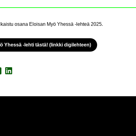
jul­kais­tu osana Eloi­san Myö Yhes­sä -​lehteä 2025.
hes­sä -​lehti tästä! (link­ki di­gi­leh­teen)
Avau­tuu uu­teen vä­li­leh­teen
a Face­book
Jaa Lin­ke­dI­nis­sä