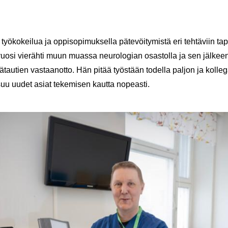
työ­ko­kei­lua ja op­pi­so­pi­muk­sel­la pä­te­vöi­ty­mis­tä eri teh­tä­viin ta­
­vuo­si vie­räh­ti muun muas­sa neu­ro­lo­gian osas­tol­la ja sen jäl­kee
­tau­tien vas­taan­ot­to. Hän pitää työs­tään to­del­la pal­jon ja kol­le­gat
uu uudet asiat te­ke­mi­sen kaut­ta no­peas­ti.