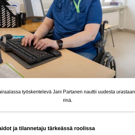
i­raa­las­sa työs­ken­te­le­vä Jani Par­ta­nen naut­tii uu­des­ta uras­taan
ri­nä.
i­dot ja ti­lan­ne­ta­ju tär­keäs­sä roo­lis­sa