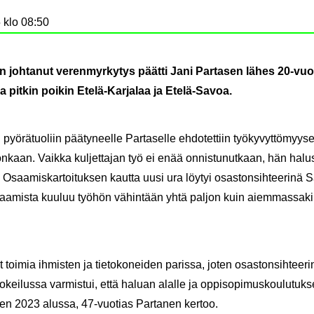
 klo 08:50
joh­ta­nut ve­ren­myr­ky­tys päät­ti Jani Par­ta­sen lähes 20-​vu
­na pit­kin poi­kin Etelä-​Karjalaa ja Etelä-​Savoa.
n pyö­rä­tuo­liin pää­ty­neel­le Par­ta­sel­le eh­do­tet­tiin työ­ky­vyt­tö­myy­s
oon­kaan. Vaik­ka kul­jet­ta­jan työ ei enää on­nis­tu­nut­kaan, hän ha­lu
. Osaa­mis­kar­toi­tuk­sen kaut­ta uusi ura löy­tyi osas­ton­sih­tee­ri­nä 
­taa­mis­ta kuu­luu työ­hön vä­hin­tään yhtä pal­jon kuin ai­em­mas­sa­ki
toi­mia ih­mis­ten ja tie­to­ko­nei­den pa­ris­sa, joten osas­ton­sih­tee­ri
­ko­kei­lus­sa var­mis­tui, että ha­luan alal­le ja op­pi­so­pi­mus­kou­lu­tuk­
en 2023 alus­sa, 47-​vuotias Par­ta­nen ker­too.