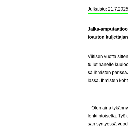
Julkaistu
:
21.7.2025
Jalka-​amputaatioon 
toau­ton kul­jet­ta­ja
Vii­ti­sen vuot­ta sit­te
tul­lut hä­nel­le kuu­l
sä ih­mis­ten pa­ris­sa
las­sa. Ih­mis­ten koh
– Olen aina ty­kän­nyt 
len­kiin­toi­sel­ta. Työ
san syn­tyes­sä vuo­d