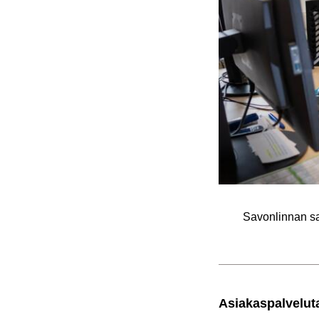
Sa­von­lin­nan sa
Asia­kas­pal­ve­lu­ta