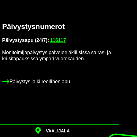
Päi­vys­tys­nu­me­rot
Päi­vys­tys­a­pu (24/7):
116117
Mo­ni­toi­mi­ja­päi­vys­tys pal­ve­lee äkil­li­sis­sä sairas-​ ja
krii­si­ta­pauk­sis­sa ym­pä­ri vuo­ro­kau­den.
Päi­vys­tys ja kii­reel­li­nen apu
VAA­LI­JA­LA