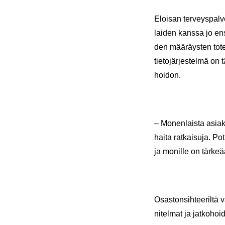
Eloi­san ter­veys­pal­v
lai­den kans­sa jo en­s
den mää­räys­ten to­teut
tie­to­jär­jes­tel­mä o
hoi­don.
– Mo­nen­lais­ta asia­k
hai­ta rat­kai­su­ja. P
ja mo­nil­le on tär­ke­
Osas­ton­sih­tee­ril­tä 
ni­tel­mat ja jat­ko­hoi­