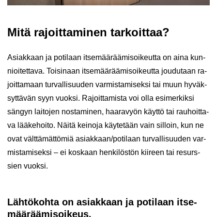
Mitä ra­joit­ta­mi­nen tar­koit­taa?
Asiak­kaan ja po­ti­laan it­se­mää­rää­mi­soi­keut­ta on aina kun­
nioi­tet­ta­va. Toi­si­naan it­se­mää­rää­mi­soi­keut­ta jou­du­taan ra­
joit­ta­maan tur­val­li­suu­den var­mis­ta­mi­sek­si tai muun hy­väk­
syt­tä­vän syyn vuok­si. Ra­joit­ta­mis­ta voi olla esi­mer­kik­si
sän­gyn lai­to­jen nos­ta­mi­nen, haa­ra­vyön käyt­tö tai rau­hoit­ta­
va lää­ke­hoi­to. Näitä kei­no­ja käy­te­tään vain sil­loin, kun ne
ovat vält­tä­mät­tö­miä asiak­kaan/po­ti­laan tur­val­li­suu­den var­
mis­ta­mi­sek­si – ei kos­kaan hen­ki­lös­tön kii­reen tai re­surs­
sien vuok­si.
Läh­tö­koh­ta on asiak­kaan ja po­ti­laan it­se­
mää­rää­mi­soi­keus.