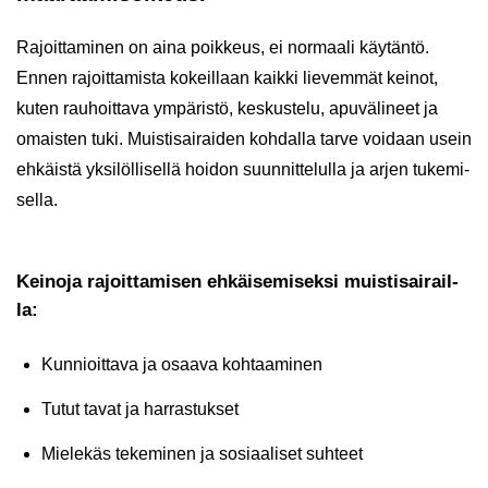
Ra­joit­ta­mi­nen on aina poik­keus, ei nor­maa­li käy­tän­tö.
Ennen ra­joit­ta­mis­ta ko­keil­laan kaik­ki lie­vem­mät kei­not,
kuten rau­hoit­ta­va ym­pä­ris­tö, kes­kus­te­lu, apu­vä­li­neet ja
omais­ten tuki. Muis­ti­sai­rai­den koh­dal­la tarve voi­daan usein
eh­käis­tä yk­si­löl­li­sel­lä hoi­don suun­nit­te­lul­la ja arjen tu­ke­mi­
sel­la.
Kei­no­ja ra­joit­ta­mi­sen eh­käi­se­mi­sek­si muis­ti­sai­rail­
la:
Kun­nioit­ta­va ja osaa­va koh­taa­mi­nen
Tutut tavat ja har­ras­tuk­set
Mie­le­käs te­ke­mi­nen ja so­si­aa­li­set suh­teet