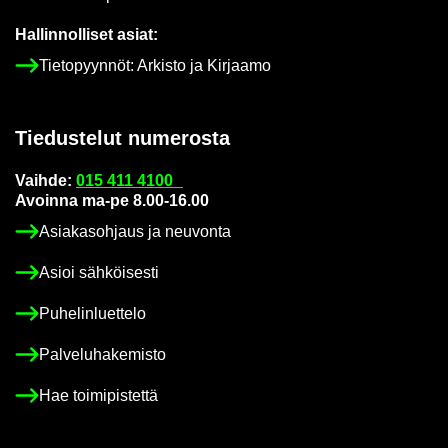
Hal­lin­nol­li­set asiat:
Tie­to­pyyn­nöt: Ar­kis­to ja Kir­jaa­mo
Tie­dus­te­lut nu­me­ros­ta
Vaih­de:
015 411 4100
Avoin­na ma-pe 8.00-16.00
Asia­kas­oh­jaus ja neu­von­ta
Asioi säh­köi­ses­ti
Pu­he­lin­luet­te­lo
Pal­ve­lu­ha­ke­mis­to
Hae toi­mi­pis­tet­tä