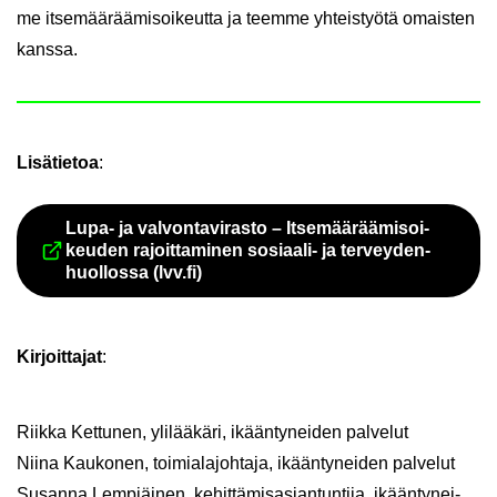
me it­se­mää­rää­mi­soi­keut­ta ja teem­me yh­teis­työ­tä omais­ten
kans­sa.
Li­sä­tie­toa
:
Lupa- ja val­von­ta­vi­ras­to – It­se­mää­rää­mi­soi­
keu­den ra­joit­ta­mi­nen sosiaali-​ ja ter­vey­den­
Siir­ryt toi­seen pal­ve­luun
huol­los­sa (lvv.fi)
Kir­joit­ta­jat
:
Riik­ka Ket­tu­nen, yli­lää­kä­ri, ikään­ty­nei­den pal­ve­lut
Niina Kau­ko­nen, toi­mia­la­joh­ta­ja, ikään­ty­nei­den pal­ve­lut
Susan­na Lem­piäi­nen, ke­hit­tä­mis­asian­tun­ti­ja, ikään­ty­nei­