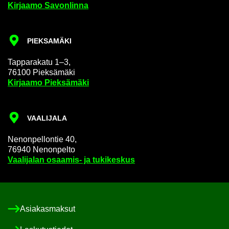
Kir­jaa­mo Sa­von­lin­na
PIEK­SA­MÄ­KI
Tap­pa­ra­ka­tu 1–3,
76100 Piek­sä­mä­ki
Kir­jaa­mo Piek­sä­mä­ki
VAA­LI­JA­LA
Ne­non­pel­lon­tie 40,
76940 Ne­non­pel­to
Vaa­li­ja­lan osaamis-​ ja tu­ki­kes­kus
Asia­kas­mak­sut