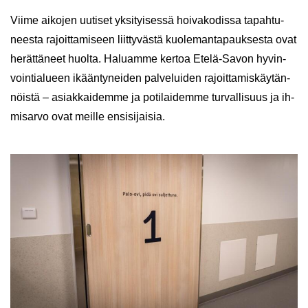
Viime ai­ko­jen uu­ti­set yk­si­tyi­ses­sä hoi­va­ko­dis­sa ta­pah­tu­
nees­ta ra­joit­ta­mi­seen liit­ty­väs­tä kuo­le­man­ta­pauk­ses­ta ovat
he­rät­tä­neet huol­ta. Ha­luam­me ker­toa Etelä-​Savon hy­vin­
voin­tia­lu­een ikään­ty­nei­den pal­ve­lui­den ra­joit­ta­mis­käy­tän­
nöis­tä – asiak­kai­dem­me ja po­ti­lai­dem­me tur­val­li­suus ja ih­
mi­sar­vo ovat meil­le en­si­si­jai­sia.