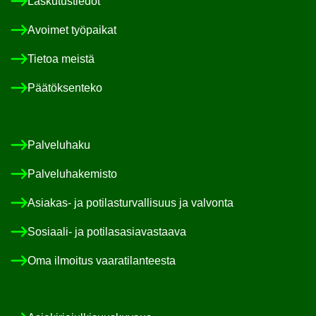
Las­ku­tus­tie­dot
Avoi­met työ­pai­kat
Tie­toa meis­tä
Pää­tök­sen­te­ko
Pal­ve­lu­ha­ku
Pal­ve­lu­ha­ke­mis­to
Asiakas-​ ja po­ti­las­tur­val­li­suus ja val­von­ta
Sosiaali-​ ja po­ti­las­asia­vas­taa­va
Oma il­moi­tus vaa­ra­ti­lan­tees­ta