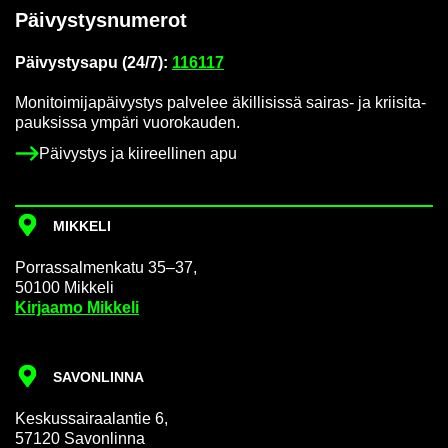
Päi­vys­tys­nu­me­rot
Päi­vys­tys­a­pu (24/7):
116117
Mo­ni­toi­mi­ja­päi­vys­tys pal­ve­lee äkil­li­sis­sä sairas-​ ja krii­si­ta­
pauk­sis­sa ym­pä­ri vuo­ro­kau­den.
Päi­vys­tys ja kii­reel­li­nen apu
MIK­KE­LI
Por­ras­sal­men­ka­tu 35–37,
50100 Mik­ke­li
Kir­jaa­mo Mik­ke­li
SA­VON­LIN­NA
Kes­kus­sai­raa­lan­tie 6,
57120 Sa­von­lin­na