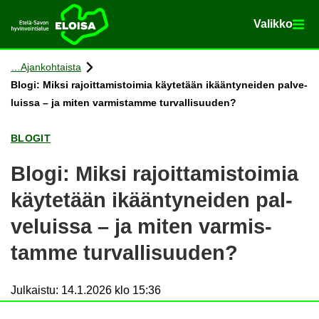
Va­lik­ko
Va­lik­ko
Etusi­vu
Siir­ry si­säl­töön
Ajan­koh­tais­ta
Blogi: Miksi ra­joit­ta­mis­toi­mia käy­te­tään ikään­ty­nei­den pal­ve­
luis­sa – ja miten var­mis­tam­me tur­val­li­suu­den?
BLO­GIT
Blogi: Miksi ra­joit­ta­mis­toi­mia
käy­te­tään ikään­ty­nei­den pal­
ve­luis­sa – ja miten var­mis­
tam­me tur­val­li­suu­den?
Julkaistu
:
14.1.2026 klo 15:36