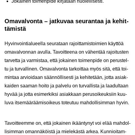
Jo­kai­nen toi­men­pi­de kir­ja­taan huo­lel­li­ses­ti.
Oma­val­von­ta – jat­ku­vaa seu­ran­taa ja ke­hit­
tä­mis­tä
Hy­vin­voin­tia­lu­eel­la seu­ra­taan ra­joit­ta­mis­toi­mien käyt­töä
oma­val­von­nan avul­la. Ta­voit­tee­na on vä­hen­tää ra­joi­tus­ten
tar­vet­ta ja var­mis­taa, että jo­kai­nen toi­men­pi­de on pe­rus­tel­
tu ja tur­val­li­nen. Oma­val­von­ta tar­koit­taa myös sitä, että toi­
min­taa ar­vioi­daan sään­nöl­li­ses­ti ja ke­hi­te­tään, jotta asiak­
kai­den saa­man hoito ja pal­ve­lu on tur­val­lis­ta ja laa­dul­taan
hyvää ja jotta esi­mer­kik­si asiak­kaan pe­rus­oi­keuk­siin kuu­
lu­va it­se­mää­rää­mi­soi­keus to­teu­tuu mah­dol­li­sim­man hyvin.
Ta­voit­teem­me on, että jo­kai­nen ikään­ty­nyt voi elää mah­dol­
li­sim­man oman­nä­köis­tä ja mie­le­käs­tä arkea. Kun­nioi­tam­