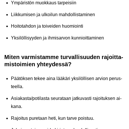
Ym­pä­ris­tön muok­kaus tar­pei­siin
Liik­ku­mi­sen ja ul­koi­lun mah­dol­lis­ta­mi­nen
Hoi­to­tah­don ja toi­vei­den huo­mioin­ti
Yk­si­löl­li­syy­den ja ih­mi­sar­von kun­nioit­ta­mi­nen
Miten var­mis­tam­me tur­val­li­suu­den ra­joit­ta­
mis­toi­mien yh­tey­des­sä?
Pää­tök­sen tekee aina lää­kä­ri yk­si­löl­li­sen ar­vion pe­rus­
teel­la.
Asia­kas­ta/po­ti­las­ta seu­ra­taan jat­ku­vas­ti ra­joi­tuk­sen ai­
ka­na.
Ra­joi­tus pu­re­taan heti, kun tarve pois­tuu.