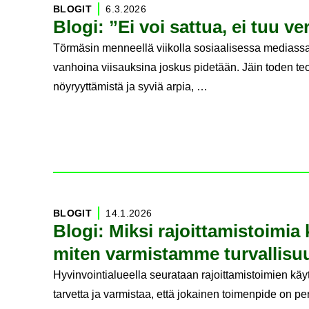
BLO­GIT
6.3.2026
Blogi: ”Ei voi sat­tua, ei tuu ve
Törmäsin menneellä viikolla sosiaalisessa mediassa 
vanhoina viisauksina joskus pidetään. Jäin toden te
nöyryyttämistä ja syviä arpia, …
BLO­GIT
14.1.2026
Blogi: Miksi ra­joit­ta­mis­toi­mia 
miten var­mis­tam­me tur­val­li­s
Hyvinvointialueella seurataan rajoittamistoimien kä
tarvetta ja varmistaa, että jokainen toimenpide on peru