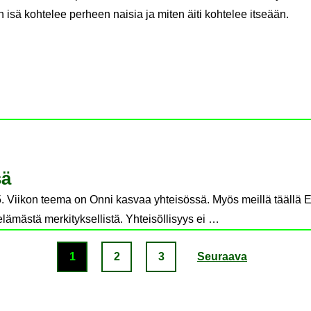
 isä kohtelee perheen naisia ja miten äiti kohtelee itseään.
sä
Viikon teema on Onni kasvaa yhteisössä. Myös meillä täällä E
elämästä merkityksellistä. Yhteisöllisyys ei …
1
2
3
Seu­raa­va