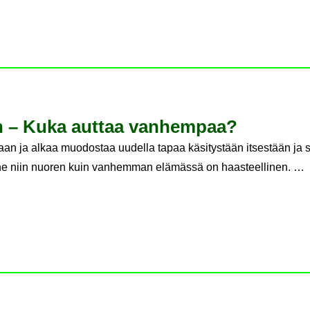
laan – Kuka aut­taa van­hem­paa?
an ja alkaa muodostaa uudella tapaa käsitystään itsestään ja si
he niin nuoren kuin vanhemman elämässä on haasteellinen. …