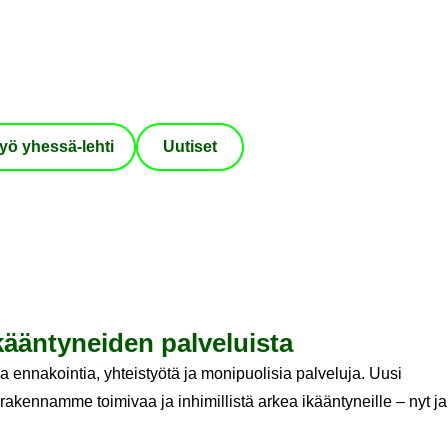
yö yhessä-​lehti
Uu­ti­set
ään­ty­nei­den pal­ve­luis­ta
 ennakointia, yhteistyötä ja monipuolisia palveluja. Uusi
rakennamme toimivaa ja inhimillistä arkea ikääntyneille – nyt ja