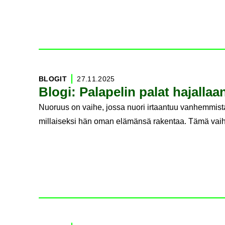
BLO­GIT
27.11.2025
Blogi: Pa­la­pe­lin palat ha­jal­
Nuoruus on vaihe, jossa nuori irtaantuu vanhemmista
millaiseksi hän oman elämänsä rakentaa. Tämä vai