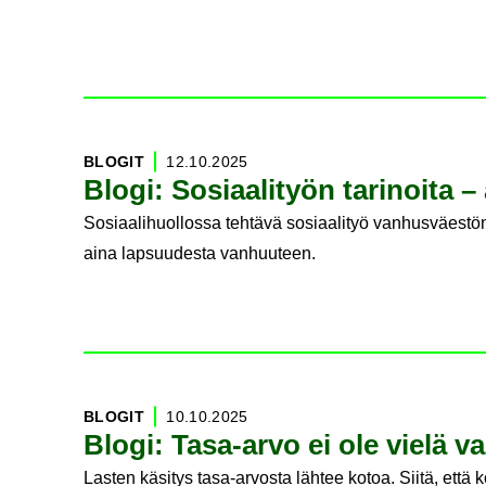
BLO­GIT
12.10.2025
Blogi: So­si­aa­li­työn ta­ri­noi­ta 
Sosiaalihuollossa tehtävä sosiaalityö vanhusväestö
aina lapsuudesta vanhuuteen.
BLO­GIT
10.10.2025
Blogi: Tasa-​arvo ei ole vielä val
Lasten käsitys tasa-arvosta lähtee kotoa. Siitä, e