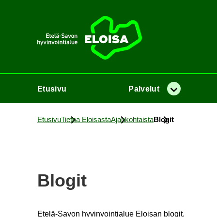
Etusi­vu
Etusi­vu
Pal­ve­lut
Va­lik­ko
Etusi­vu
Tie­toa Eloi­sas­ta
Ajan­koh­tais­ta
Blo­git
Blo­git
Etelä-​Savon hy­vin­voin­tia­lue Eloi­san blo­git.