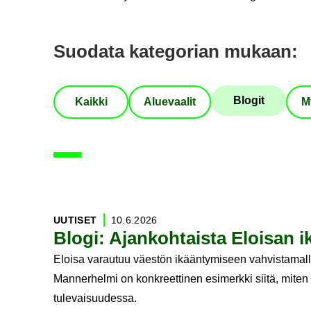
Suo­da­ta ka­te­go­rian mu­kaan
:
Blo­git
Kaik­ki
Alue­vaa­lit
M
29
artikkelia löytynyt
UU­TI­SET
10.6.2026
Blogi: Ajan­koh­tais­ta Eloi­san ik
Eloisa varautuu väestön ikääntymiseen vahvistamalla
Mannerhelmi on konkreettinen esimerkki siitä, miten 
tulevaisuudessa.