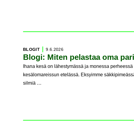
BLO­GIT
9.6.2026
Blogi: Miten pe­las­taa oma pa­ri
Ihana kesä on lähestymässä ja monessa perheessä 
kesälomareissun etelässä. Eksyimme säkkipimeässä ja
silmiä …