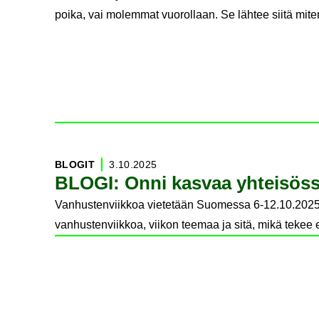
poika, vai molemmat vuorollaan. Se lähtee siitä miten
BLO­GIT
3.10.2025
BLOGI: Onni kas­vaa yh­tei­sös­
Vanhustenviikkoa vietetään Suomessa 6-12.10.2025. 
vanhustenviikkoa, viikon teemaa ja sitä, mikä tekee 