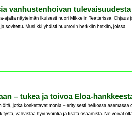
sia van­hus­ten­hoi­van tu­le­vai­suu­des­ta
-ajalla näytelmän Ikuisesti nuori Mikkelin Teatterissa. Ohjaus j
ja sovitettu. Musiikki yhdisti huumorin herkkiin hetkiin, joissa
aan – tukea ja toi­voa Eloa-​hankkeest
iöitä, jotka koskettavat monia – erityisesti heikossa asemassa 
itystä, vahvistaa hyvinvointia ja lisätä osaamista. Ne voivat ol