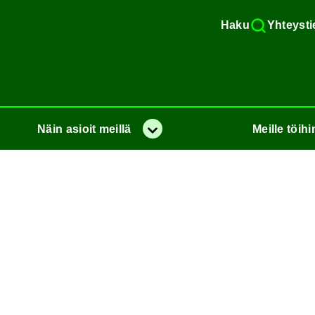
Haku
Yh­teys­ti
Näin
asioit
meil­lä
Meil­le
töi­hi
Va­lik­ko