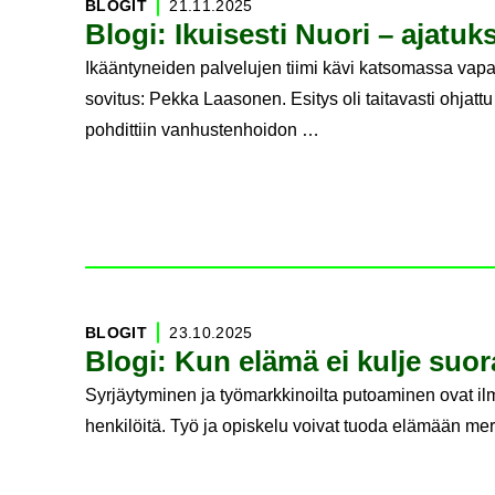
BLO­GIT
21.11.2025
Blogi: Ikui­ses­ti Nuori – aja­tuk­
Ikääntyneiden palvelujen tiimi kävi katsomassa vapaa
sovitus: Pekka Laasonen. Esitys oli taitavasti ohjattu 
pohdittiin vanhustenhoidon …
BLO­GIT
23.10.2025
Blogi: Kun elämä ei kulje suo­r
Syrjäytyminen ja työmarkkinoilta putoaminen ovat ilm
henkilöitä. Työ ja opiskelu voivat tuoda elämään merk