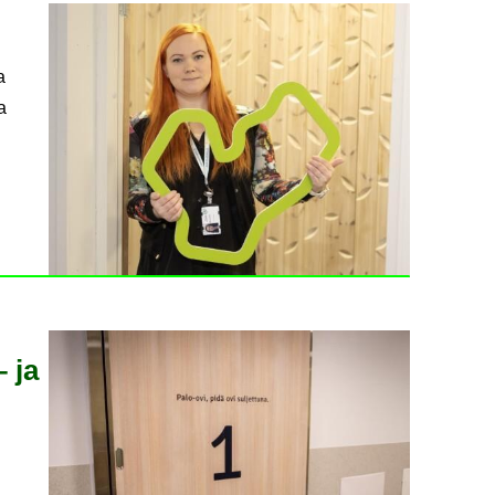
a
a
– ja