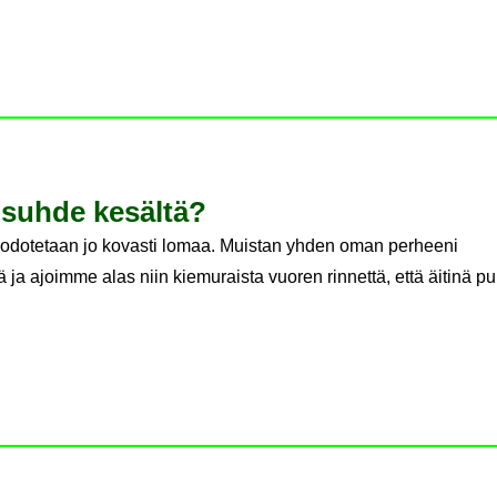
­suh­de ke­säl­tä?
odotetaan jo kovasti lomaa. Muistan yhden oman perheeni
 ajoimme alas niin kiemuraista vuoren rinnettä, että äitinä pur