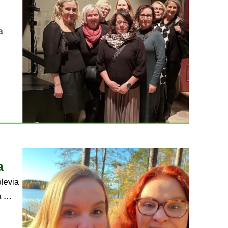
a
a
olevia
la …