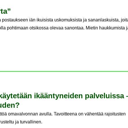
rta”
postaukseen iän ikuisista uskomuksista ja sananlaskuista, joit
olla pohtimaan otsikossa olevaa sanontaa. Mietin haukkumista j
käy­te­tään ikään­ty­nei­den pal­ve­luis­sa 
uu­den?
yttöä omavalvonnan avulla. Tavoitteena on vähentää rajoitusten
steltu ja turvallinen.