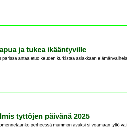
– apua ja tukea ikään­ty­vil­le
n parissa antaa etuoikeuden kurkistaa asiakkaan elämänvaiheis
­mis tyt­tö­jen päi­vä­nä 2025
ttä komennetaanko perheessä mummon avuksi siivoamaan tyttö vai