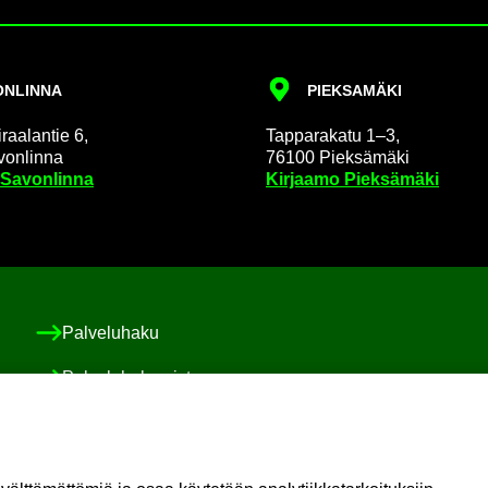
N­LIN­NA
PIEK­SA­MÄ­KI
raa­lan­tie 6,
Tap­pa­ra­ka­tu 1–3,
on­lin­na
76100 Piek­sä­mä­ki
 Sa­von­lin­na
Kir­jaa­mo Piek­sä­mä­ki
Pal­ve­lu­ha­ku
Pal­ve­lu­ha­ke­mis­to
Asiakas-​ ja po­ti­las­tur­val­li­suus ja val­von­ta
Sosiaali-​ ja po­ti­las­asia­vas­taa­va