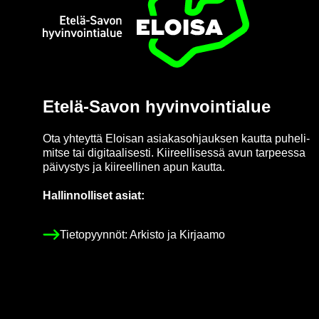
Etusi­vu
Etelä-​Savon hy­vin­voin­tia­lue
Ota yh­teyt­tä Eloi­san asia­kas­oh­jauk­sen kaut­ta pu­he­li­
mit­se tai di­gi­taa­li­ses­ti. Kii­reel­li­ses­sä avun tar­pees­sa
päi­vys­tys ja kii­reel­li­nen apun kaut­ta.
Hal­lin­nol­li­set asiat:
Tie­to­pyyn­nöt: Ar­kis­to ja Kir­jaa­mo