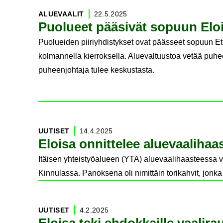
ALUE­VAA­LIT
22.5.2025
Puo­lu­eet pää­si­vät so­puun Eloi
Puolueiden piiriyhdistykset ovat päässeet sopuun E
kolmannella kierroksella. Aluevaltuustoa vetää puhe
puheenjohtaja tulee keskustasta.
UU­TI­SET
14.4.2025
Eloi­sa on­nit­te­lee alue­vaa­li­h
Itäisen yhteistyöalueen (YTA) aluevaalihaasteessa vo
Kinnulassa. Panoksena oli nimittäin torikahvit, jon
UU­TI­SET
4.2.2025