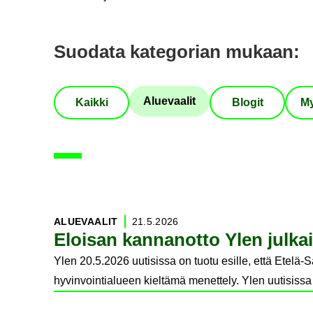
Suo­da­ta ka­te­go­rian mu­kaan
:
Alue­vaa­lit
Kaik­ki
Blo­git
My
5
artikkelia löytynyt
ALUE­VAA­LIT
21.5.2026
Eloi­san kan­nan­ot­to Ylen jul­kai­
Ylen 20.5.2026 uutisissa on tuotu esille, että Etelä-
hyvinvointialueen kieltämä menettely. Ylen uutisissa e