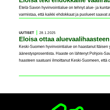
Eloi­sa teki eh­dok­kail­le vaa­li­r
Etelä-Savon hyvinvointialue on tehnyt alue- ja kunt
varmistaa, että kaikki ehdokkaat ja puolueet saava
UU­TI­SET
28.1.2025
Eloi­sa ottaa alue­vaa­li­haas­tee
Keski-Suomen hyvinvointialue on haastanut Itäisen 
äänestysprosentista. Haaste on lähtenyt Pohjois-Savo
haasteen saatuani ilmoittanut Keski-Suomeen, että