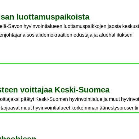
­san luot­ta­mus­pai­kois­ta
telä-Savon hyvinvointialueen luottamuspaikkojen jaosta keskus
enjohtajana sosialidemokraattien edustaja ja aluehallituksen
aas­teen voit­ta­jaa Keski-​Suomea
ittajaksi päätyi Keski-Suomen hyvinvointialue ja muut hyvinvoin
ka tarjoavat muut hyvinvointialueet korkeimman äänestysprosenti