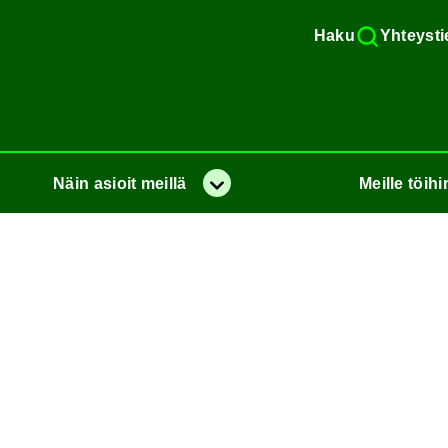
Haku
Yh­teys­ti
Näin
asioit
meil­lä
Meil­le
töi­hi
Va­lik­ko