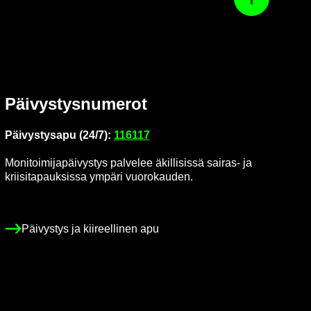
Ta­kai­sin ylös
Päi­vys­tys­nu­me­rot
Päi­vys­tys­a­pu (24/7):
116117
Mo­ni­toi­mi­ja­päi­vys­tys pal­ve­lee äkil­li­sis­sä sairas-​ ja
krii­si­ta­pauk­sis­sa ym­pä­ri vuo­ro­kau­den.
Päi­vys­tys ja kii­reel­li­nen apu