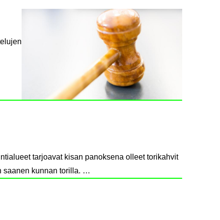
telujen
tialueet tarjoavat kisan panoksena olleet torikahvit
n saanen kunnan torilla. …