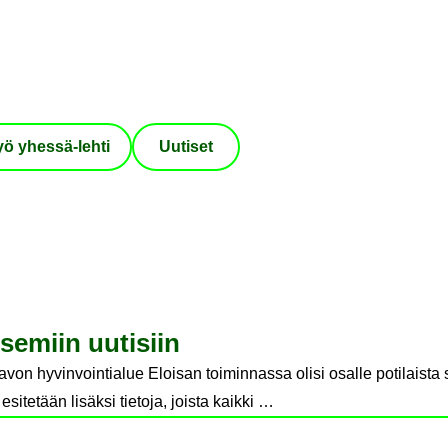
ö yhessä-​lehti
Uu­ti­set
se­miin uu­ti­siin
Savon hyvinvointialue Eloisan toiminnassa olisi osalle potilaista
sitetään lisäksi tietoja, joista kaikki …