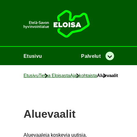
Etusi­vu
Etusi­vu
Pal­ve­lut
Va­lik­ko
Etusi­vu
Tie­toa Eloi­sas­ta
Ajan­koh­tais­ta
Alue­vaa­lit
Alue­vaa­lit
Alue­vaa­le­ja kos­ke­via uu­ti­sia.