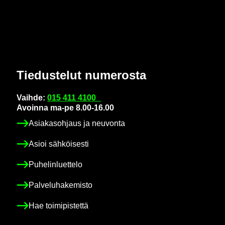
Tie­dus­te­lut nu­me­ros­ta
Vaih­de:
015 411 4100
Avoin­na ma-pe 8.00-16.00
Asia­kas­oh­jaus ja neu­von­ta
Asioi säh­köi­ses­ti
Pu­he­lin­luet­te­lo
Pal­ve­lu­ha­ke­mis­to
Hae toi­mi­pis­tet­tä