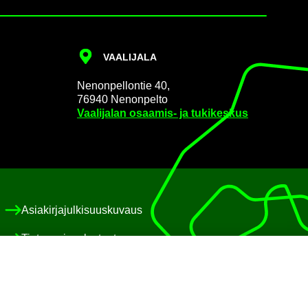
VAA­LI­JA­LA
Ne­non­pel­lon­tie 40,
76940 Ne­non­pel­to
Vaa­li­ja­lan osaamis-​ ja tu­ki­kes­kus
Asia­kir­ja­jul­ki­suus­ku­vaus
Tie­to­suo­ja­se­los­teet
Eväs­te­käy­tän­nöt
Saa­vu­tet­ta­vuus­se­los­te