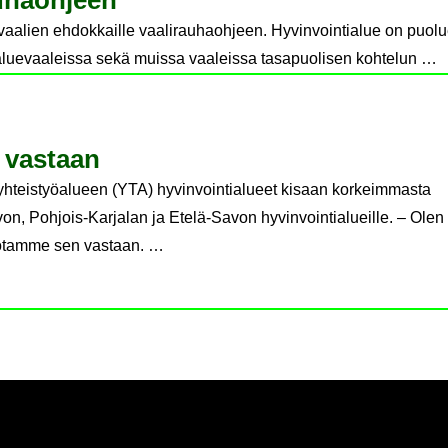
au­haoh­jeen
avaalien ehdokkaille vaalirauhaohjeen. Hyvinvointialue on puolu
t aluevaaleissa sekä muissa vaaleissa tasapuolisen kohtelun …
n vas­taan
yhteistyöalueen (YTA) hyvinvointialueet kisaan korkeimmasta
n, Pohjois-Karjalan ja Etelä-Savon hyvinvointialueille. – Olen 
 otamme sen vastaan. …