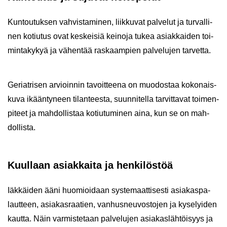
Kun­tou­tuk­sen vah­vis­ta­mi­nen, liik­ku­vat pal­ve­lut ja tur­val­li­
nen ko­tiu­tus ovat kes­kei­siä kei­no­ja tukea asiak­kai­den toi­
min­ta­ky­kyä ja vä­hen­tää ras­kaam­pien pal­ve­lu­jen tar­vet­ta.
Ge­riat­ri­sen ar­vioin­nin ta­voit­tee­na on muo­dos­taa ko­ko­nais­
ku­va ikään­ty­neen ti­lan­tees­ta, suun­ni­tel­la tar­vit­ta­vat toi­men­
pi­teet ja mah­dol­lis­taa ko­tiu­tu­mi­nen aina, kun se on mah­
dol­lis­ta.
Kuul­laan asiak­kai­ta ja hen­ki­lös­töä
Iäk­käi­den ääni huo­mioi­daan sys­te­maat­ti­ses­ti asia­kas­pa­
laut­teen, asia­kas­raa­tien, van­hus­neu­vos­to­jen ja ky­se­lyi­den
kaut­ta. Näin var­mis­te­taan pal­ve­lu­jen asia­kas­läh­töi­syys ja