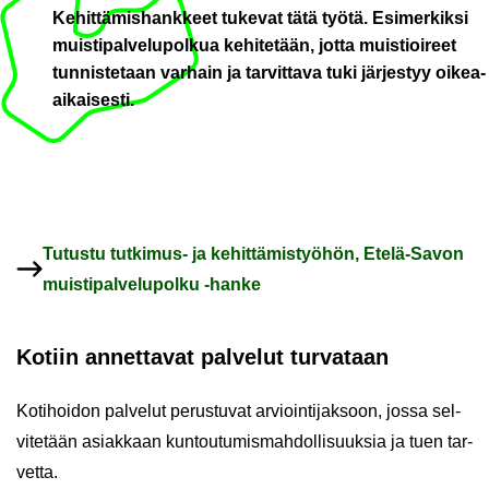
Ke­hit­tä­mis­hank­keet tu­ke­vat tätä työtä. Esi­mer­kik­si
muis­ti­pal­ve­lu­pol­kua ke­hi­te­tään, jotta muis­tioi­reet
tun­nis­te­taan var­hain ja tar­vit­ta­va tuki jär­jes­tyy oikea-​
aikaisesti.
Tu­tus­tu tutkimus-​ ja ke­hit­tä­mis­työ­hön, Etelä-​Savon
muis­ti­pal­ve­lu­pol­ku -​hanke
Ko­tiin an­net­ta­vat pal­ve­lut tur­va­taan
Ko­ti­hoi­don pal­ve­lut pe­rus­tu­vat ar­vioin­ti­jak­soon, jossa sel­
vi­te­tään asiak­kaan kun­tou­tu­mis­mah­dol­li­suuk­sia ja tuen tar­
vet­ta.