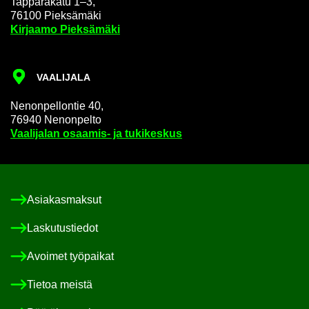
Tap­pa­ra­ka­tu 1–3,
76100 Piek­sä­mä­ki
Kir­jaa­mo Piek­sä­mä­ki
VAA­LI­JA­LA
Ne­non­pel­lon­tie 40,
76940 Ne­non­pel­to
Vaa­li­ja­lan osaamis-​ ja tu­ki­kes­kus
Asia­kas­mak­sut
Las­ku­tus­tie­dot
Avoi­met työ­pai­kat
Tie­toa meis­tä