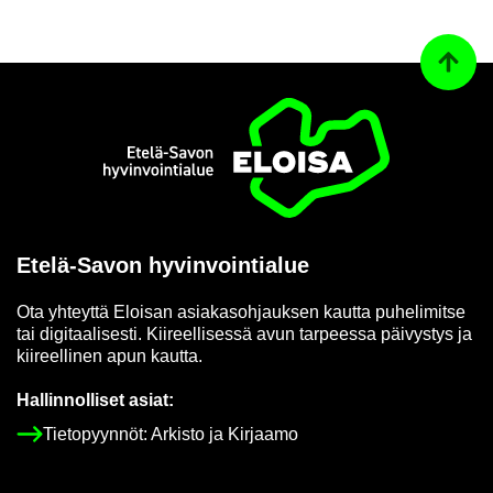
Ta­kai­s
Etusi­vu
Etelä-​Savon hy­vin­voin­tia­lue
Ota yh­teyt­tä Eloi­san asia­kas­oh­jauk­sen kaut­ta pu­he­li­mit­se
tai di­gi­taa­li­ses­ti. Kii­reel­li­ses­sä avun tar­pees­sa päi­vys­tys ja
kii­reel­li­nen apun kaut­ta.
Hal­lin­nol­li­set asiat:
Tie­to­pyyn­nöt: Ar­kis­to ja Kir­jaa­mo