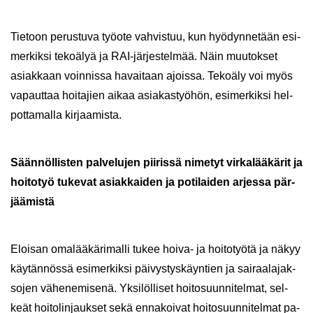
Tie­toon pe­rus­tu­va työ­ote vah­vis­tuu, kun hyö­dyn­ne­tään esi­
mer­kik­si te­ko­ä­lyä ja RAI-​järjestelmää. Näin muu­tok­set
asiak­kaan voin­nis­sa ha­vai­taan ajois­sa. Te­ko­ä­ly voi myös
va­paut­taa hoi­ta­jien aikaa asia­kas­työ­hön, esi­mer­kik­si hel­
pot­ta­mal­la kir­jaa­mis­ta.
Sään­nöl­lis­ten pal­ve­lu­jen pii­ris­sä ni­me­tyt vir­ka­lää­kä­rit ja
hoi­to­työ tu­ke­vat asiak­kai­den ja po­ti­lai­den ar­jes­sa pär­
jää­mis­tä
Eloi­san oma­lää­kä­ri­mal­li tukee hoiva-​ ja hoi­to­työ­tä ja näkyy
käy­tän­nös­sä esi­mer­kik­si päi­vys­tys­käyn­tien ja sai­raa­la­jak­
so­jen vä­he­ne­mi­se­nä. Yk­si­löl­li­set hoi­to­suun­ni­tel­mat, sel­
keät hoi­to­lin­jauk­set sekä en­na­koi­vat hoi­to­suun­ni­tel­mat pa­