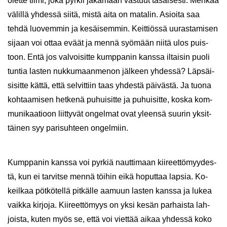
olet­te tiimi, joka pyr­kii ja­ka­maan vas­tuut ta­sai­ses­ti. Men­kää
vä­lil­lä yh­des­sä siitä, mistä aita on ma­ta­lin. Asioi­ta saa
tehdä luo­vem­min ja ke­säi­sem­min. Keit­tiös­sä uu­ras­ta­mi­sen
si­jaan voi ottaa eväät ja mennä syö­mään niitä ulos puis­
toon. Entä jos val­voi­sit­te kump­pa­nin kans­sa il­tai­sin puoli
tun­tia las­ten nuk­ku­maan­me­non jäl­keen yh­des­sä? Läp­säi­
si­sit­te kättä, että sel­vit­tiin taas yh­des­tä päi­väs­tä. Ja tuona
koh­taa­mi­sen het­ke­nä pu­hui­sit­te ja pu­hui­sit­te, koska kom­
mu­ni­kaa­tioon liit­ty­vät on­gel­mat ovat yleen­sä suu­rin yk­sit­
täi­nen syy pa­ri­suh­teen on­gel­miin.
Kump­pa­nin kans­sa voi pyr­kiä naut­ti­maan kii­reet­tö­myy­des­
tä, kun ei tar­vit­se mennä töi­hin eikä ho­put­taa lap­sia. Ko­
keil­kaa pöt­kö­tel­lä pit­käl­le aa­muun las­ten kans­sa ja lukea
vaik­ka kir­jo­ja. Kii­reet­tö­myys on yksi kesän par­hais­ta lah­
jois­ta, kuten myös se, että voi viet­tää aikaa yh­des­sä koko