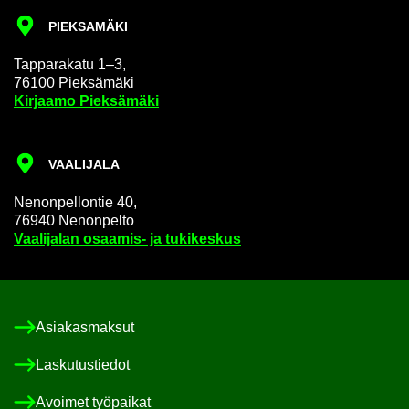
PIEK­SA­MÄ­KI
Tap­pa­ra­ka­tu 1–3,
76100 Piek­sä­mä­ki
Kir­jaa­mo Piek­sä­mä­ki
VAA­LI­JA­LA
Ne­non­pel­lon­tie 40,
76940 Ne­non­pel­to
Vaa­li­ja­lan osaamis-​ ja tu­ki­kes­kus
Asia­kas­mak­sut
Las­ku­tus­tie­dot
Avoi­met työ­pai­kat