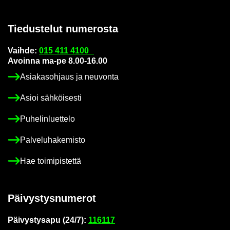
Tie­dus­te­lut nu­me­ros­ta
Vaih­de:
015 411 4100
Avoin­na ma-pe 8.00-16.00
Asia­kas­oh­jaus ja neu­von­ta
Asioi säh­köi­ses­ti
Pu­he­lin­luet­te­lo
Pal­ve­lu­ha­ke­mis­to
Hae toi­mi­pis­tet­tä
Päi­vys­tys­nu­me­rot
Päi­vys­tys­a­pu (24/7):
116117