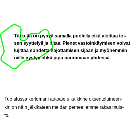
Tär­ke­ää on pysyä sa­mal­la puo­lel­la eikä aloit­taa toi­
sen syyt­te­lyä ja rii­taa. Pie­net vas­toin­käy­mi­sen voi­vat
lu­jit­taa suh­det­ta ha­jot­ta­mi­sen si­jaan ja myö­hem­min
niil­le pys­tyy ehkä jopa nau­ra­maan yh­des­sä.
Tuo alus­sa ker­to­ma­ni au­toa­je­lu kaik­ki­ne ok­sen­te­lui­neen­
kin on näin jäl­ki­kä­teen mei­dän per­heel­lem­me rakas muis­
to.