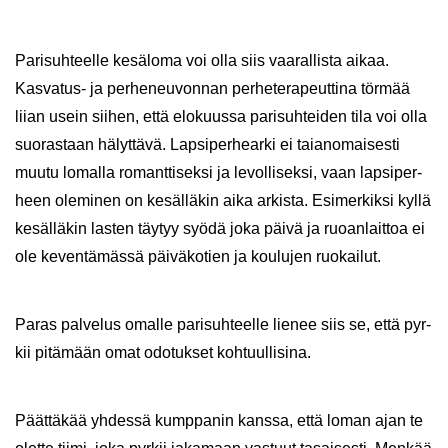
Pa­ri­suh­teel­le ke­sä­lo­ma voi olla siis vaa­ral­lis­ta aikaa.
Kasvatus-​ ja per­he­neu­von­nan per­he­te­ra­peut­ti­na tör­mää
liian usein sii­hen, että elo­kuus­sa pa­ri­suh­tei­den tila voi olla
suo­ras­taan hä­lyt­tä­vä. Lap­si­per­hear­ki ei tai­an­omai­ses­ti
muutu lo­mal­la ro­mant­ti­sek­si ja le­vol­li­sek­si, vaan lap­si­per­
heen ole­mi­nen on ke­säl­lä­kin aika ar­kis­ta. Esi­mer­kik­si kyllä
ke­säl­lä­kin las­ten täy­tyy syödä joka päivä ja ruo­an­lait­toa ei
ole ke­ven­tä­mäs­sä päi­vä­ko­tien ja kou­lu­jen ruo­kai­lut.
Paras pal­ve­lus omal­le pa­ri­suh­teel­le lie­nee siis se, että pyr­
kii pi­tä­mään omat odo­tuk­set koh­tuul­li­si­na.
Päät­tä­kää yh­des­sä kump­pa­nin kans­sa, että loman ajan te