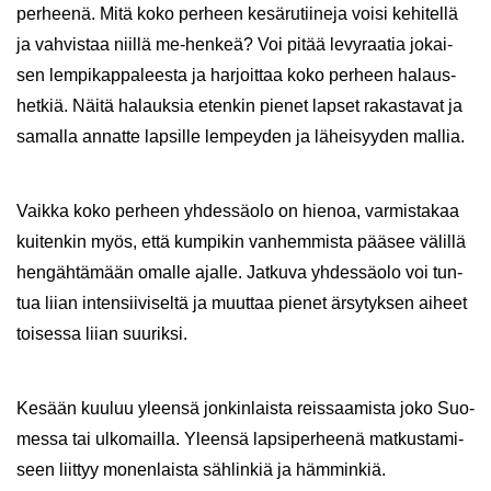
per­hee­nä. Mitä koko per­heen ke­sä­ru­tii­ne­ja voisi ke­hi­tel­lä
ja vah­vis­taa niil­lä me-​henkeä? Voi pitää le­vy­raa­tia jo­kai­
sen lem­pi­kap­pa­lees­ta ja har­joit­taa koko per­heen ha­laus­
het­kiä. Näitä ha­lauk­sia eten­kin pie­net lap­set ra­kas­ta­vat ja
sa­mal­la an­nat­te lap­sil­le lem­pey­den ja lä­hei­syy­den mal­lia.
Vaik­ka koko per­heen yh­des­sä­olo on hie­noa, var­mis­ta­kaa
kui­ten­kin myös, että kum­pi­kin van­hem­mis­ta pää­see vä­lil­lä
hen­gäh­tä­mään omal­le ajal­le. Jat­ku­va yh­des­sä­olo voi tun­
tua liian in­ten­sii­vi­sel­tä ja muut­taa pie­net är­sy­tyk­sen ai­heet
toi­ses­sa liian suu­rik­si.
Ke­sään kuu­luu yleen­sä jon­kin­lais­ta reis­saa­mis­ta joko Suo­
mes­sa tai ul­ko­mail­la. Yleen­sä lap­si­per­hee­nä mat­kus­ta­mi­
seen liit­tyy mo­nen­lais­ta säh­lin­kiä ja häm­min­kiä.