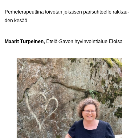
Per­he­te­ra­peut­ti­na toi­vo­tan jo­kai­sen pa­ri­suh­teel­le rak­kau­
den kesää!
Maa­rit Tur­pei­nen
, Etelä-​Savon hy­vin­voin­tia­lue Eloi­sa