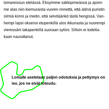
lo­ma­reis­sun ete­läs­sä. Ek­syim­me säk­ki­pi­meäs­sä ja ajoim­
me alas niin kie­mu­rais­ta vuo­ren rin­net­tä, että äi­ti­nä pu­ris­tin
sil­miä kiin­ni ja mie­tin, että sel­vi­tään­kö tästä hen­gis­sä. Van­
hem­pi lapsi ok­sen­si etu­pen­kil­lä ulos ik­ku­nas­ta ja nuo­rem­pi
vie­res­sä­ni ta­ka­pen­kil­lä suo­raan sy­lii­ni. Sil­loin ei to­del­la­
kaan nau­rat­ta­nut.
Lo­mal­le ase­te­taan pal­jon odo­tuk­sia ja pet­ty­mys on
iso, jos ne eivät to­teu­du.