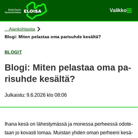
Va­lik­ko
Va­lik­ko
Etusi­vu
Siir­ry si­säl­töön
Ajan­koh­tais­ta
Blogi: Miten pe­las­taa oma pa­ri­suh­de ke­säl­tä?
BLO­GIT
Blogi: Miten pe­las­taa oma pa­
ri­suh­de ke­säl­tä?
Julkaistu
:
9.6.2026 klo 08:06
Ihana kesä on lä­hes­ty­mäs­sä ja mo­nes­sa per­hees­sä odo­te­
taan jo ko­vas­ti lomaa. Muis­tan yhden oman per­hee­ni ke­sä­