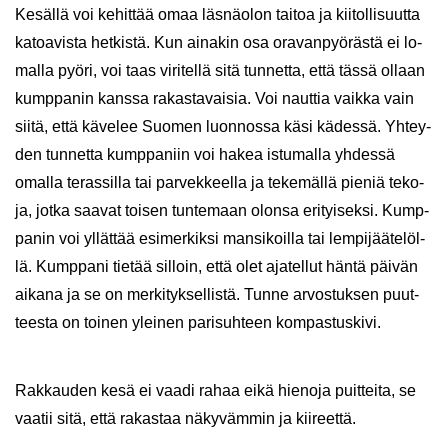
Ke­säl­lä voi ke­hit­tää omaa läs­nä­olon tai­toa ja kii­tol­li­suut­ta
ka­toa­vis­ta het­kis­tä. Kun ai­na­kin osa ora­van­pyö­räs­tä ei lo­
mal­la pyöri, voi taas vi­ri­tel­lä sitä tun­net­ta, että tässä ol­laan
kump­pa­nin kans­sa ra­kas­ta­vai­sia. Voi naut­tia vaik­ka vain
siitä, että kä­ve­lee Suo­men luon­nos­sa käsi kä­des­sä. Yh­tey­
den tun­net­ta kump­pa­niin voi hakea is­tu­mal­la yh­des­sä
omal­la te­ras­sil­la tai par­vek­keel­la ja te­ke­mäl­lä pie­niä te­ko­
ja, jotka saa­vat toi­sen tun­te­maan olon­sa eri­tyi­sek­si. Kump­
pa­nin voi yl­lät­tää esi­mer­kik­si man­si­koil­la tai lem­pi­jää­te­löl­
lä. Kump­pa­ni tie­tää sil­loin, että olet aja­tel­lut häntä päi­vän
ai­ka­na ja se on mer­ki­tyk­sel­lis­tä. Tunne ar­vos­tuk­sen puut­
tees­ta on toi­nen ylei­nen pa­ri­suh­teen kom­pas­tus­ki­vi.
Rak­kau­den kesä ei vaadi rahaa eikä hie­no­ja puit­tei­ta, se
vaa­tii sitä, että ra­kas­taa nä­ky­väm­min ja kii­reet­tä.