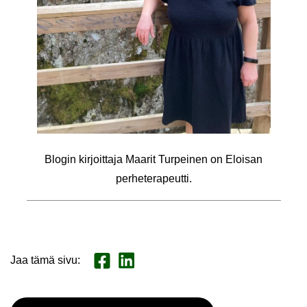
Blo­gin kir­joit­ta­ja Maa­rit Tur­pei­nen on Eloi­san
per­he­te­ra­peut­ti.
Jaa tämä sivu
:
Jaa Face­book
Jaa Lin­ke­dI­nis­sä