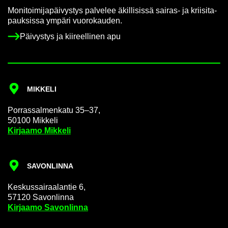
Mo­ni­toi­mi­ja­päi­vys­tys pal­ve­lee äkil­li­sis­sä sairas-​ ja krii­si­ta­
pauk­sis­sa ym­pä­ri vuo­ro­kau­den.
Päi­vys­tys ja kii­reel­li­nen apu
MIK­KE­LI
Por­ras­sal­men­ka­tu 35–37,
50100 Mik­ke­li
Kir­jaa­mo Mik­ke­li
SA­VON­LIN­NA
Kes­kus­sai­raa­lan­tie 6,
57120 Sa­von­lin­na
Kir­jaa­mo Sa­von­lin­na