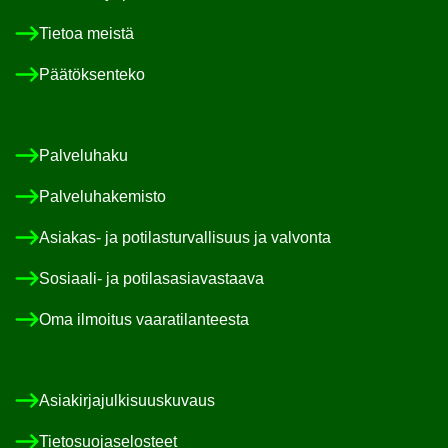
Tie­toa meis­tä
Pää­tök­sen­te­ko
Pal­ve­lu­ha­ku
Pal­ve­lu­ha­ke­mis­to
Asiakas-​ ja po­ti­las­tur­val­li­suus ja val­von­ta
Sosiaali-​ ja po­ti­las­asia­vas­taa­va
Oma il­moi­tus vaa­ra­ti­lan­tees­ta
Asia­kir­ja­jul­ki­suus­ku­vaus
Tie­to­suo­ja­se­los­teet