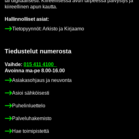
tai di­gi­taa­li­ses­ti. Kii­reel­li­ses­sä avun tar­pees­sa päi­vys­tys ja
kii­reel­li­nen apun kaut­ta.
Hal­lin­nol­li­set asiat:
Tie­to­pyyn­nöt: Ar­kis­to ja Kir­jaa­mo
Tie­dus­te­lut nu­me­ros­ta
Vaih­de:
015 411 4100
Avoin­na ma-pe 8.00-16.00
Asia­kas­oh­jaus ja neu­von­ta
Asioi säh­köi­ses­ti
Pu­he­lin­luet­te­lo
Pal­ve­lu­ha­ke­mis­to
Hae toi­mi­pis­tet­tä