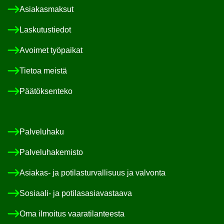
Asia­kas­mak­sut
Las­ku­tus­tie­dot
Avoi­met työ­pai­kat
Tie­toa meis­tä
Pää­tök­sen­te­ko
Pal­ve­lu­ha­ku
Pal­ve­lu­ha­ke­mis­to
Asiakas-​ ja po­ti­las­tur­val­li­suus ja val­von­ta
Sosiaali-​ ja po­ti­las­asia­vas­taa­va
Oma il­moi­tus vaa­ra­ti­lan­tees­ta