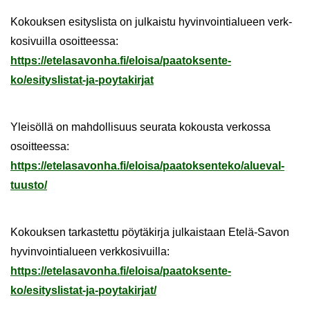
Ko­kouk­sen esi­tys­lis­ta on jul­kais­tu hy­vin­voin­tia­lu­een verk­
ko­si­vuil­la osoit­tees­sa:
https://ete­la­sa­von­ha.fi/eloi­sa/paa­tok­sen­te­
ko/esityslistat-​ja-poytakirjat
Ylei­söl­lä on mah­dol­li­suus seu­ra­ta ko­kous­ta ver­kos­sa
osoit­tees­sa:
https://ete­la­sa­von­ha.fi/eloi­sa/paa­tok­sen­te­ko/alue­val­
tuus­to/
Ko­kouk­sen tar­kas­tet­tu pöy­tä­kir­ja jul­kais­taan Etelä-​Savon
hy­vin­voin­tia­lu­een verk­ko­si­vuil­la:
https://ete­la­sa­von­ha.fi/eloi­sa/paa­tok­sen­te­
ko/esityslistat-​ja-poytakirjat/