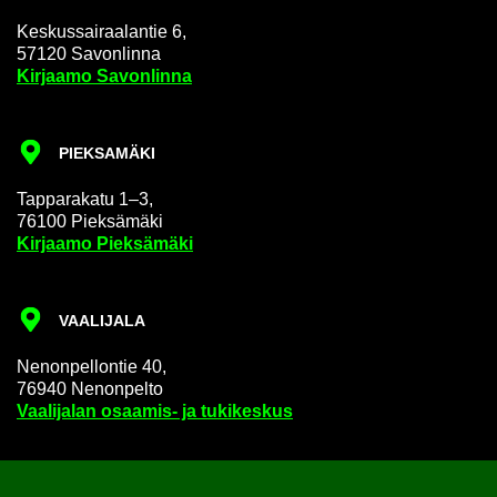
Kes­kus­sai­raa­lan­tie 6,
57120 Sa­von­lin­na
Kir­jaa­mo Sa­von­lin­na
PIEK­SA­MÄ­KI
Tap­pa­ra­ka­tu 1–3,
76100 Piek­sä­mä­ki
Kir­jaa­mo Piek­sä­mä­ki
VAA­LI­JA­LA
Ne­non­pel­lon­tie 40,
76940 Ne­non­pel­to
Vaa­li­ja­lan osaamis-​ ja tu­ki­kes­kus