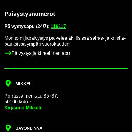
Päi­vys­tys­nu­me­rot
Päi­vys­tys­a­pu (24/7):
116117
Mo­ni­toi­mi­ja­päi­vys­tys pal­ve­lee äkil­li­sis­sä sairas-​ ja krii­si­ta­
pauk­sis­sa ym­pä­ri vuo­ro­kau­den.
Päi­vys­tys ja kii­reel­li­nen apu
MIK­KE­LI
Por­ras­sal­men­ka­tu 35–37,
50100 Mik­ke­li
Kir­jaa­mo Mik­ke­li
SA­VON­LIN­NA