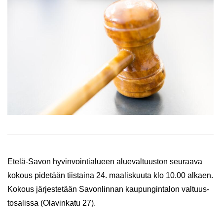
Etelä-​Savon hy­vin­voin­tia­lu­een alue­val­tuus­ton seu­raa­va
ko­kous pi­de­tään tiis­tai­na 24. maa­lis­kuu­ta klo 10.00 al­kaen.
Ko­kous jär­jes­te­tään Sa­von­lin­nan kau­pun­gin­ta­lon val­tuus­
to­sa­lis­sa (Ola­vin­ka­tu 27).