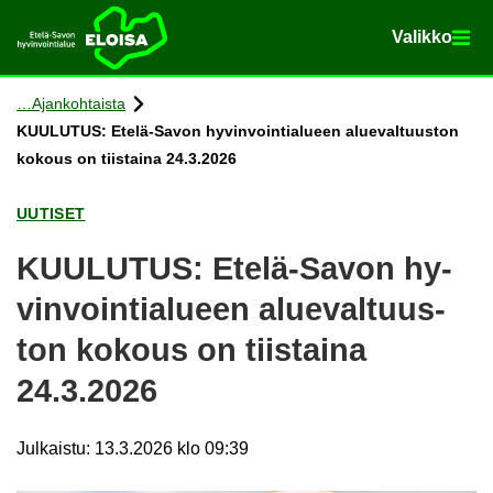
Va­lik­ko
Va­lik­ko
Etusi­vu
Siir­ry si­säl­töön
Ajan­koh­tais­ta
KUU­LU­TUS: Etelä-​Savon hy­vin­voin­tia­lu­een alue­val­tuus­ton
ko­kous on tiis­tai­na 24.3.2026
UU­TI­SET
KUU­LU­TUS: Etelä-​Savon hy­
vin­voin­tia­lu­een alue­val­tuus­
ton ko­kous on tiis­tai­na
24.3.2026
Julkaistu
:
13.3.2026 klo 09:39