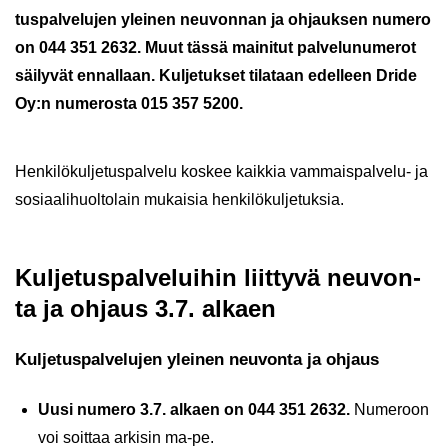
tus­pal­ve­lu­jen ylei­nen neu­von­nan ja oh­jauk­sen nu­me­ro
on 044 351 2632. Muut tässä mai­ni­tut pal­ve­lu­nu­me­rot
säi­ly­vät en­nal­laan. Kul­je­tuk­set ti­la­taan edel­leen Dride
Oy:n nu­me­ros­ta 015 357 5200.
Hen­ki­lö­kul­je­tus­pal­ve­lu kos­kee kaik­kia vammaispalvelu-​ ja
so­si­aa­li­huol­to­lain mu­kai­sia hen­ki­lö­kul­je­tuk­sia.
Kul­je­tus­pal­ve­lui­hin liit­ty­vä neu­von­
ta ja oh­jaus
3.7. al­kaen
Kul­je­tus­pal­ve­lu­jen ylei­nen neu­von­ta ja oh­jaus
Uusi nu­me­ro 3.7. al­kaen on 044 351 2632.
Nu­me­roon
voi soit­taa ar­ki­sin ma-pe.