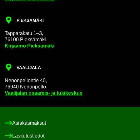
PIEK­SA­MÄ­KI
Tap­pa­ra­ka­tu 1–3,
76100 Piek­sä­mä­ki
Kir­jaa­mo Piek­sä­mä­ki
VAA­LI­JA­LA
Ne­non­pel­lon­tie 40,
76940 Ne­non­pel­to
Vaa­li­ja­lan osaamis-​ ja tu­ki­kes­kus
Asia­kas­mak­sut
Las­ku­tus­tie­dot