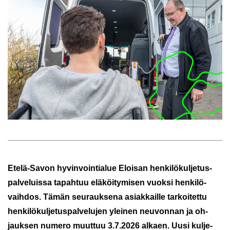
Etelä-​Savon hy­vin­voin­tia­lue
Eloi­san hen­ki­lö­kul­je­tus­
pal­ve­luis­sa ta­pah­tuu elä­köi­ty­mi­sen vuok­si hen­ki­lö­
vaih­dos. Tämän seu­rauk­se­na asiak­kail­le tar­koi­tet­tu
hen­ki­lö­kul­je­tus­pal­ve­lu­jen ylei­nen neu­von­nan ja oh­
jauk­sen nu­me­ro muut­tuu 3.7.2026 al­kaen. Uusi kul­je­