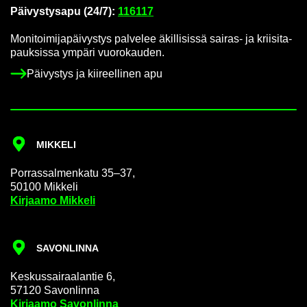
Päi­vys­tys­a­pu (24/7):
116117
Mo­ni­toi­mi­ja­päi­vys­tys pal­ve­lee äkil­li­sis­sä sairas-​ ja krii­si­ta­
pauk­sis­sa ym­pä­ri vuo­ro­kau­den.
Päi­vys­tys ja kii­reel­li­nen apu
MIK­KE­LI
Por­ras­sal­men­ka­tu 35–37,
50100 Mik­ke­li
Kir­jaa­mo Mik­ke­li
SA­VON­LIN­NA
Kes­kus­sai­raa­lan­tie 6,
57120 Sa­von­lin­na
Kir­jaa­mo Sa­von­lin­na