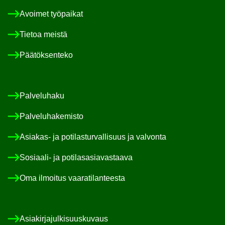
Avoi­met työ­pai­kat
Tie­toa meis­tä
Pää­tök­sen­te­ko
Pal­ve­lu­ha­ku
Pal­ve­lu­ha­ke­mis­to
Asiakas-​ ja po­ti­las­tur­val­li­suus ja val­von­ta
Sosiaali-​ ja po­ti­las­asia­vas­taa­va
Oma il­moi­tus vaa­ra­ti­lan­tees­ta
Asia­kir­ja­jul­ki­suus­ku­vaus