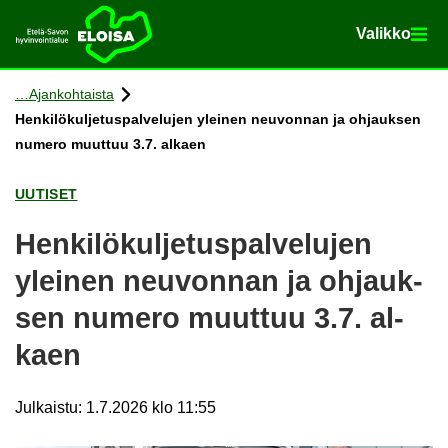
Va­lik­ko
Va­lik­ko
Etusi­vu
Siir­ry si­säl­töön
Ajan­koh­tais­ta
Hen­ki­lö­kul­je­tus­pal­ve­lu­jen ylei­nen neu­von­nan ja oh­jauk­sen
nu­me­ro muut­tuu 3.7. al­kaen
UU­TI­SET
Hen­ki­lö­kul­je­tus­pal­ve­lu­jen
ylei­nen neu­von­nan ja oh­jauk­
sen nu­me­ro muut­tuu 3.7. al­
kaen
Julkaistu
:
1.7.2026 klo 11:55