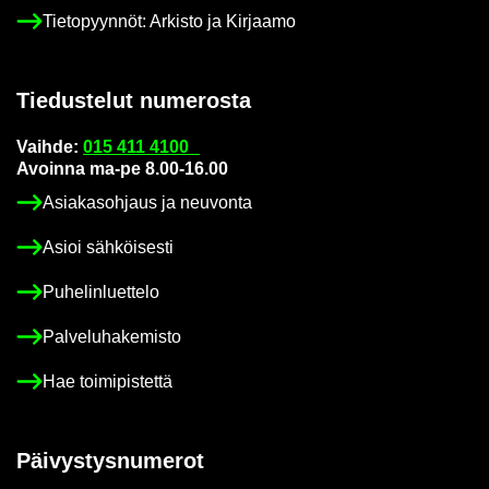
Tie­to­pyyn­nöt: Ar­kis­to ja Kir­jaa­mo
Tie­dus­te­lut nu­me­ros­ta
Vaih­de:
015 411 4100
Avoin­na ma-pe 8.00-16.00
Asia­kas­oh­jaus ja neu­von­ta
Asioi säh­köi­ses­ti
Pu­he­lin­luet­te­lo
Pal­ve­lu­ha­ke­mis­to
Hae toi­mi­pis­tet­tä
Päi­vys­tys­nu­me­rot