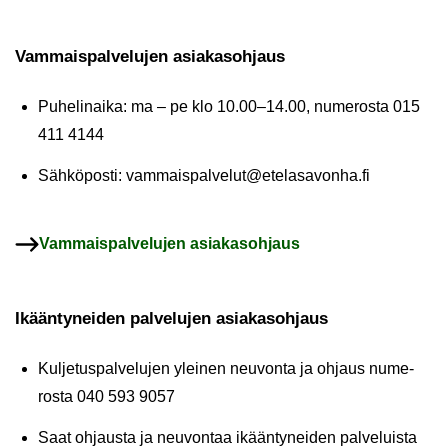
Vam­mais­pal­ve­lu­jen asia­kas­oh­jaus
Pu­he­lin­ai­ka: ma – pe klo 10.00–14.00, nu­me­ros­ta 015
411 4144
Säh­kö­pos­ti:
vam­mais­pal­ve­lut@ete­la­sa­von­ha.fi
Vam­mais­pal­ve­lu­jen asia­kas­oh­jaus
Ikään­ty­nei­den pal­ve­lu­jen asia­kas­oh­jaus
Kul­je­tus­pal­ve­lu­jen ylei­nen neu­von­ta ja oh­jaus nu­me­
ros­ta 040 593 9057
Saat oh­jaus­ta ja neu­von­taa ikään­ty­nei­den pal­ve­luis­ta