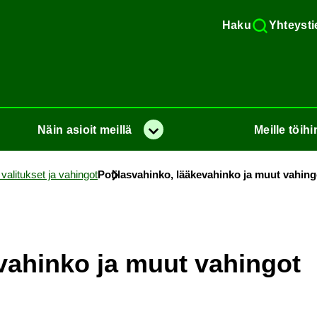
Haku
Yh­teys­ti
Näin
asioit
meil­lä
Meil­le
töi­hi
Va­lik­ko
va­li­tuk­set ja va­hin­got
Po­ti­las­va­hin­ko, lää­ke­va­hin­ko ja muut va­hin­
e­va­hin­ko ja muut va­hin­got