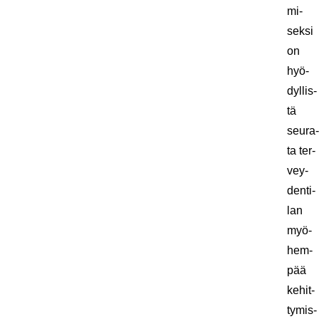
mi­
sek­si
on
hyö­
dyl­lis­
tä
seu­ra­
ta ter­
vey­
den­ti­
lan
myö­
hem­
pää
ke­hit­
ty­mis­