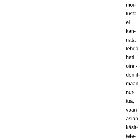
moi­
tus­ta
ei
kan­
na­ta
tehdä
heti
oi­rei­
den il­
maan­
nut­
tua,
vaan
asian
kä­sit­
te­le­