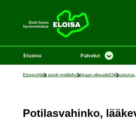
Etusi­vu
Etusi­vu
Pal­ve­lut
Va­lik­ko
Etusi­vu
Näin asioit meil­lä
Asiak­kaan oi­keu­det
Oi­keus­tur­va, 
Po­ti­las­va­hin­ko, lää­k