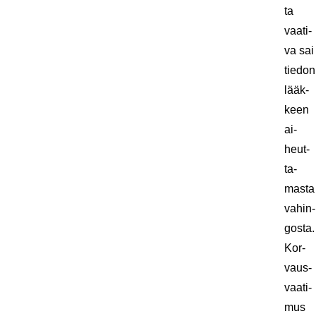
ta
vaa­ti­
va sai
tie­don
lääk­
keen
ai­
heut­
ta­
mas­ta
va­hin­
gos­ta.
Kor­
vaus­
vaa­ti­
mus