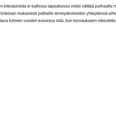
en to­teu­tu­mis­ta ei kai­kis­sa ta­pauk­sis­sa voida vält­tää par­haal­la m
hin­ko­lain mu­kai­ses­ti po­ti­lail­le ter­vey­den­hoi­don yh­tey­des­sä ai­he
et­ta­va kol­men vuo­den ku­lues­sa siitä, kun kor­vauk­seen oi­keu­tet­tu