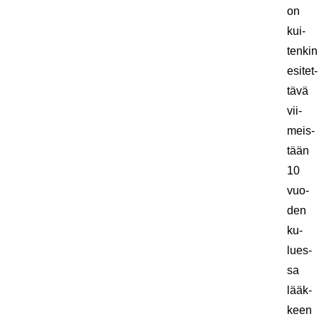
on
kui­
ten­kin
esi­tet­
tä­vä
vii­
meis­
tään
10
vuo­
den
ku­
lues­
sa
lääk­
keen