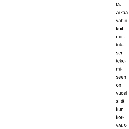
tä.
Aikaa
va­hin­
koil­
moi­
tuk­
sen
te­ke­
mi­
seen
on
vuosi
siitä,
kun
kor­
vaus­