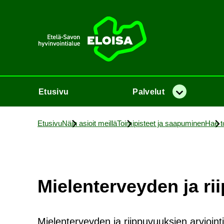
Etusi­vu
Etusi­vu
Pal­ve­lut
Va­lik­ko
Etusi­vu
Näin asioit meil­lä
Toi­mi­pis­teet ja saa­pu­mi­nen
Hae toi
Mie­len­ter­vey­den ja rii
Mielenterveyden ja riippuvuuksien arvioint