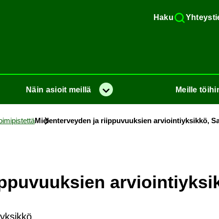
Haku
Yh­teys­ti
Näin
asioit
meil­lä
Meil­le
töi­hi
Va­lik­ko
­mi­pis­tet­tä
Mie­len­ter­vey­den ja riip­pu­vuuk­sien ar­vioin­tiyk­sik­kö, Sa
p­pu­vuuk­sien ar­vioin­tiyk­si
iyksikkö