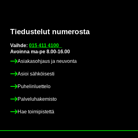
Tie­dus­te­lut nu­me­ros­ta
Vaih­de:
015 411 4100
Avoin­na ma-pe 8.00-16.00
Asia­kas­oh­jaus ja neu­von­ta
Asioi säh­köi­ses­ti
Pu­he­lin­luet­te­lo
Pal­ve­lu­ha­ke­mis­to
Hae toi­mi­pis­tet­tä