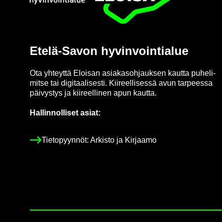
Etelä-​Savon hy­vin­voin­tia­lue
Ota yh­teyt­tä Eloi­san asia­kas­oh­jauk­sen kaut­ta pu­he­li­
mit­se tai di­gi­taa­li­ses­ti. Kii­reel­li­ses­sä avun tar­pees­sa
päi­vys­tys ja kii­reel­li­nen apun kaut­ta.
Hal­lin­nol­li­set asiat:
Tie­to­pyyn­nöt: Ar­kis­to ja Kir­jaa­mo