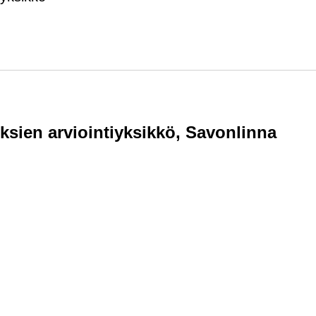
k­sien ar­vioin­tiyk­sik­kö, Sa­von­lin­na
­del­le vä­li­leh­del­le