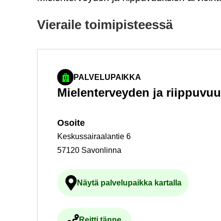
Vie­rai­le toi­mi­pis­tees­sä
PALVELUPAIKKA
Mie­len­ter­vey­den ja riip­pu­vuu
Osoi­te
Keskussairaalantie 6
57120 Savonlinna
Näytä pal­ve­lu­paik­ka kar­tal­la
Ul­koi­nen pal­ve­lu avau­tuu uu
Reit­ti tänne