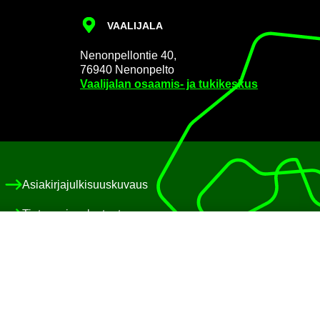
VAA­LI­JA­LA
Ne­non­pel­lon­tie 40,
76940 Ne­non­pel­to
Vaa­li­ja­lan osaamis-​ ja tu­ki­kes­kus
Asia­kir­ja­jul­ki­suus­ku­vaus
Tie­to­suo­ja­se­los­teet
Eväs­te­käy­tän­nöt
Saa­vu­tet­ta­vuus­se­los­te
Pa­lau­te