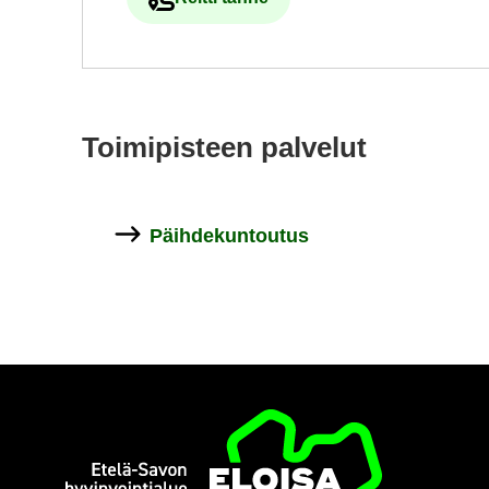
Ul­koi­nen pal­ve­lu avau­tuu uu­del­le vä
Toi­mi­pis­teen pal­ve­lut
Päih­de­kun­tou­tus
Etusi­vu