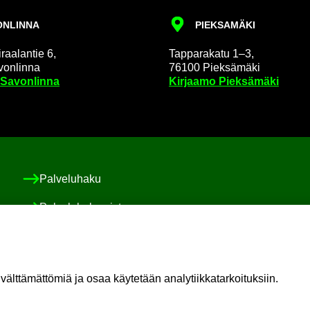
N­LIN­NA
PIEK­SA­MÄ­KI
raa­lan­tie 6,
Tap­pa­ra­ka­tu 1–3,
on­lin­na
76100 Piek­sä­mä­ki
 Sa­von­lin­na
Kir­jaa­mo Piek­sä­mä­ki
Pal­ve­lu­ha­ku
Pal­ve­lu­ha­ke­mis­to
Asiakas-​ ja po­ti­las­tur­val­li­suus ja val­von­ta
Sosiaali-​ ja po­ti­las­asia­vas­taa­va
t­tä­mät­tö­miä ja osaa käy­te­tään ana­ly­tiik­ka­tar­koi­tuk­siin.
Oma il­moi­tus vaa­ra­ti­lan­tees­ta