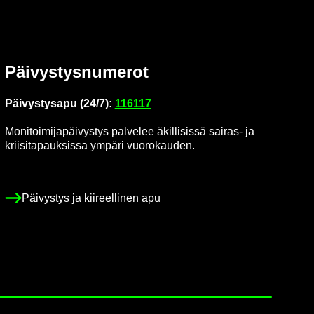
Päi­vys­tys­nu­me­rot
Päi­vys­tys­a­pu (24/7):
116117
Mo­ni­toi­mi­ja­päi­vys­tys pal­ve­lee äkil­li­sis­sä sairas-​ ja
krii­si­ta­pauk­sis­sa ym­pä­ri vuo­ro­kau­den.
Päi­vys­tys ja kii­reel­li­nen apu