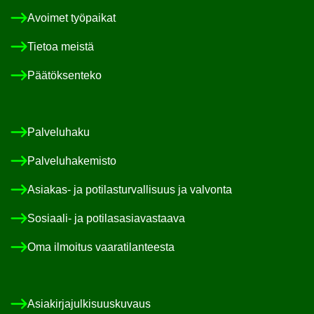
Avoi­met työ­pai­kat
Tie­toa meis­tä
Pää­tök­sen­te­ko
Pal­ve­lu­ha­ku
Pal­ve­lu­ha­ke­mis­to
Asiakas-​ ja po­ti­las­tur­val­li­suus ja val­von­ta
Sosiaali-​ ja po­ti­las­asia­vas­taa­va
Oma il­moi­tus vaa­ra­ti­lan­tees­ta
Asia­kir­ja­jul­ki­suus­ku­vaus