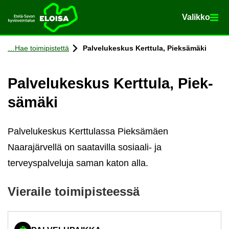
Va­lik­ko
Va­lik­ko
Etusi­vu
Siir­ry si­säl­töön
Hae toi­mi­pis­tet­tä
Pal­ve­lu­kes­kus Kert­tu­la, Piek­sä­mä­ki
Pal­ve­lu­kes­kus Kert­tu­la, Piek­
sä­mä­ki
Palvelukeskus Kerttulassa Pieksämäen
Naarajärvellä on saatavilla sosiaali- ja
terveyspalveluja saman katon alla.
Vie­rai­le toi­mi­pis­tees­sä