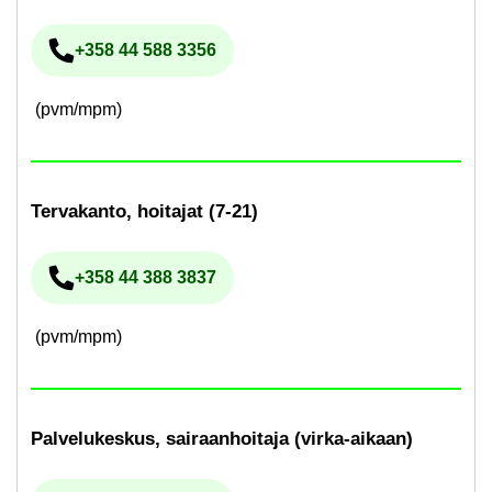
+358 44 588 3356
Pu­he­lin­nu­me­ro
(pvm/mpm)
Ter­va­kan­to, hoi­ta­jat (7-21)
+358 44 388 3837
Pu­he­lin­nu­me­ro
(pvm/mpm)
Pal­ve­lu­kes­kus, sai­raan­hoi­ta­ja (virka-​aikaan)