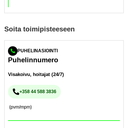
Soita toi­mi­pis­tee­seen
PUHELINASIOINTI
Pu­he­lin­nu­me­ro
Vi­sa­koi­vu, hoi­ta­jat (24/7)
+358 44 588 3836
Pu­he­lin­nu­me­ro
(pvm/mpm)