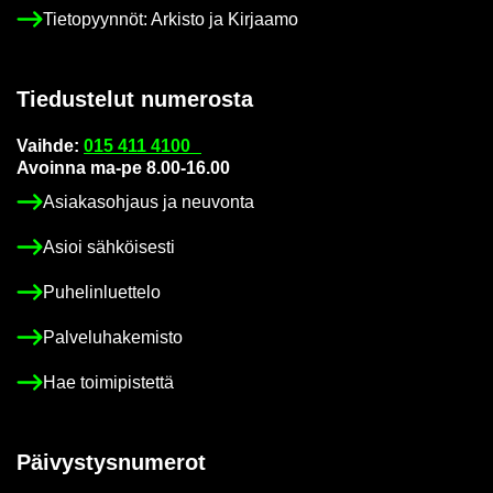
Tie­to­pyyn­nöt: Ar­kis­to ja Kir­jaa­mo
Tie­dus­te­lut nu­me­ros­ta
Vaih­de:
015 411 4100
Avoin­na ma-pe 8.00-16.00
Asia­kas­oh­jaus ja neu­von­ta
Asioi säh­köi­ses­ti
Pu­he­lin­luet­te­lo
Pal­ve­lu­ha­ke­mis­to
Hae toi­mi­pis­tet­tä
Päi­vys­tys­nu­me­rot