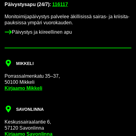
Päi­vys­tys­a­pu (24/7):
116117
Mo­ni­toi­mi­ja­päi­vys­tys pal­ve­lee äkil­li­sis­sä sairas-​ ja krii­si­ta­
pauk­sis­sa ym­pä­ri vuo­ro­kau­den.
Päi­vys­tys ja kii­reel­li­nen apu
MIK­KE­LI
Por­ras­sal­men­ka­tu 35–37,
50100 Mik­ke­li
Kir­jaa­mo Mik­ke­li
SA­VON­LIN­NA
Kes­kus­sai­raa­lan­tie 6,
57120 Sa­von­lin­na
Kir­jaa­mo Sa­von­lin­na