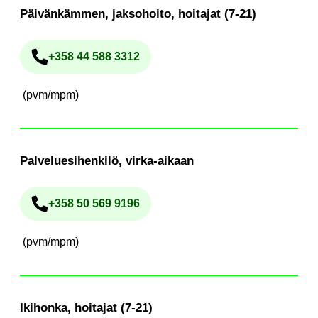
Päi­vän­käm­men, jak­so­hoi­to, hoi­ta­jat (7-21)
+358 44 588 3312
Pu­he­lin­nu­me­ro
(pvm/mpm)
Pal­ve­lue­si­hen­ki­lö, virka-​aikaan
+358 50 569 9196
Pu­he­lin­nu­me­ro
(pvm/mpm)
Iki­hon­ka, hoi­ta­jat (7-21)