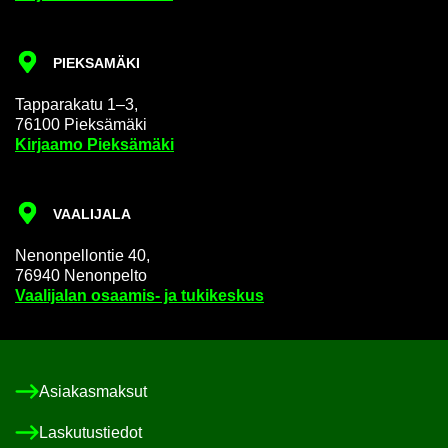
PIEK­SA­MÄ­KI
Tap­pa­ra­ka­tu 1–3,
76100 Piek­sä­mä­ki
Kir­jaa­mo Piek­sä­mä­ki
VAA­LI­JA­LA
Ne­non­pel­lon­tie 40,
76940 Ne­non­pel­to
Vaa­li­ja­lan osaamis-​ ja tu­ki­kes­kus
Asia­kas­mak­sut
Las­ku­tus­tie­dot