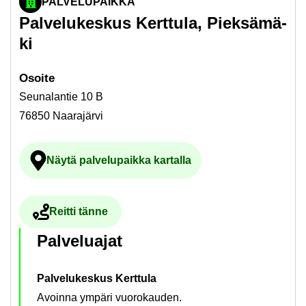
PALVELUPAIKKA
Pal­ve­lu­kes­kus Kert­tu­la, Piek­sä­mä­
ki
Osoi­te
Seunalantie 10 B
76850 Naarajärvi
Näytä pal­ve­lu­paik­ka kar­tal­la
Ul­koi­nen pal­ve­lu avau­tuu uu­del­le vä­li­l
Reit­ti tänne
Ul­koi­nen pal­ve­lu avau­tuu uu­del­le vä­li­leh­del­le
Pal­ve­lua­jat
Palvelukeskus Kerttula
Avoinna ympäri vuorokauden.