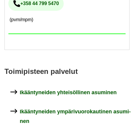
+358 44 799 5470
Pu­he­lin­nu­me­ro
(pvm/mpm)
Toi­mi­pis­teen pal­ve­lut
Ikään­ty­nei­den yh­tei­söl­li­nen asu­mi­nen
Ikään­ty­nei­den ym­pä­ri­vuo­ro­kau­ti­nen asu­mi­
nen