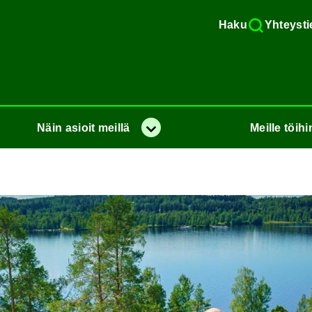
Haku
Yh­teys­ti
Näin
asioit
meil­lä
Meil­le
töi­hi
Va­lik­ko