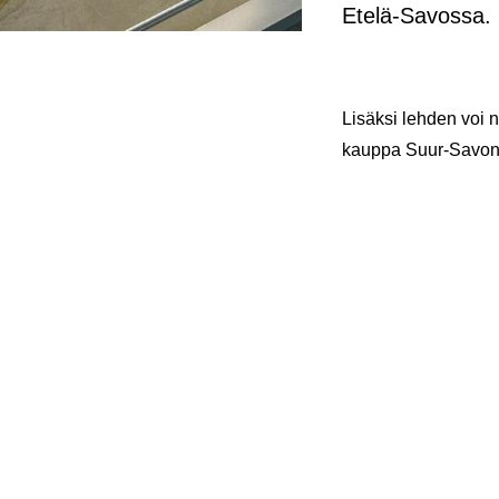
Etelä-​Savossa.
Li­säk­si leh­den voi 
kaup­pa Suur-​Savon 