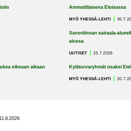
isiin
Am­mat­ti­lai­se­na Eloi­sas­sa
MYÖ YHESSÄ-​LEHTI
30.7.2
Sa­von­lin­nan sairaala-​alueel
alus­sa
UU­TI­SET
23.7.2026
 tukea oi­ke­aan ai­kaan
Ky­lä­tur­va­ryh­mät osak­si Ete
MYÖ YHESSÄ-​LEHTI
20.7.2
 11.6.2026