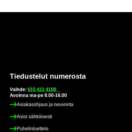
Tie­dus­te­lut nu­me­ros­ta
Vaih­de:
015 411 4100
Avoin­na ma-pe 8.00-16.00
Asia­kas­oh­jaus ja neu­von­ta
Asioi säh­köi­ses­ti
Pu­he­lin­luet­te­lo