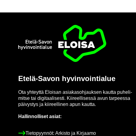
Etusi­vu
Etelä-​Savon hy­vin­voin­tia­lue
Ota yh­teyt­tä Eloi­san asia­kas­oh­jauk­sen kaut­ta pu­he­li­
mit­se tai di­gi­taa­li­ses­ti. Kii­reel­li­ses­sä avun tar­pees­sa
päi­vys­tys ja kii­reel­li­nen apun kaut­ta.
Hal­lin­nol­li­set asiat:
Tie­to­pyyn­nöt: Ar­kis­to ja Kir­jaa­mo