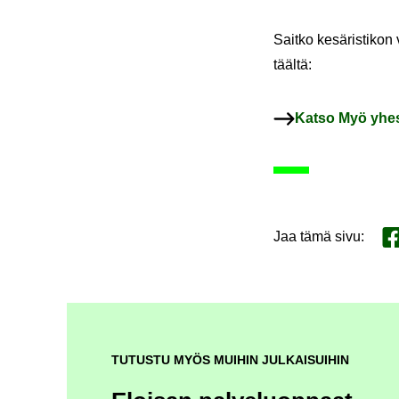
Sait­ko ke­sä­ris­ti­kon
tääl­tä:
Katso Myö yhes­sä
Jaa tämä sivu
:
Ja
TUTUSTU MYÖS MUIHIN JULKAISUIHIN