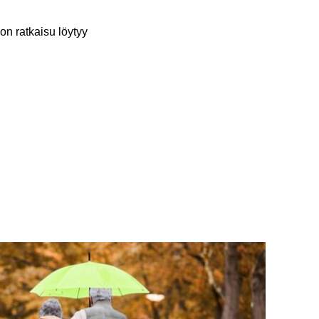
kon rat­kai­su löy­tyy