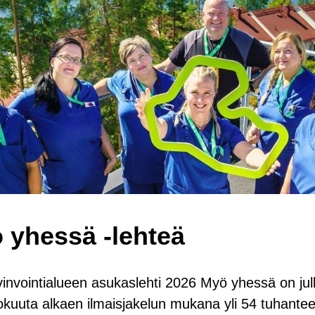
yhes­sä -​lehteä
n­voin­tia­lu­een asu­kas­leh­ti 2026 Myö yhes­sä on jul­
ko­kuu­ta al­kaen il­mais­ja­ke­lun mu­ka­na yli 54 tu­han­t