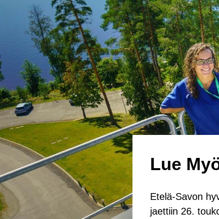
Lue Myö 
Etelä-​Savon hy­vi
jaet­tiin 26. tou­