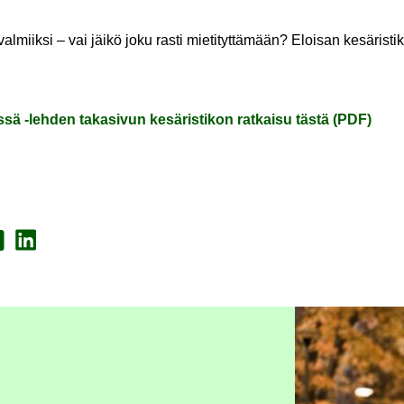
 val­miik­si – vai jäikö joku rasti mie­ti­tyt­tä­mään? Eloi­san ke­sä­ris­ti­
 -​lehden ta­ka­si­vun ke­sä­ris­ti­kon rat­kai­su tästä (PDF)
a Face­book
Jaa Lin­ke­dI­nis­sä