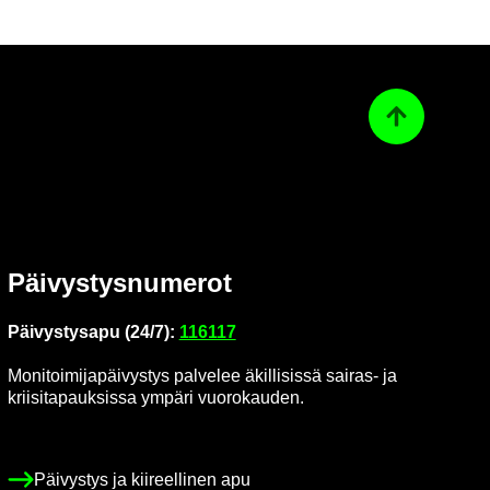
Ta­kai­sin ylös
Päi­vys­tys­nu­me­rot
Päi­vys­tys­a­pu (24/7):
116117
Mo­ni­toi­mi­ja­päi­vys­tys pal­ve­lee äkil­li­sis­sä sairas-​ ja
krii­si­ta­pauk­sis­sa ym­pä­ri vuo­ro­kau­den.
Päi­vys­tys ja kii­reel­li­nen apu