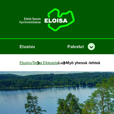
Etusi­vu
Etusi­vu
Pal­ve­lut
Va­lik­ko
Etusi­vu
Tie­toa Eloi­sas­ta
Lue Myö yhes­sä -​lehteä