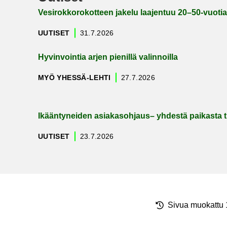
Ve­si­rok­ko­ro­kot­teen ja­ke­lu laa­jen­tuu 20–50-​vuotia
UU­TI­SET
31.7.2026
Hy­vin­voin­tia arjen pie­nil­lä va­lin­noil­la
MYÖ YHESSÄ-​LEHTI
27.7.2026
Ikään­ty­nei­den asia­kas­oh­jaus– yh­des­tä pai­kas­ta
UU­TI­SET
23.7.2026
Sivua muo­kat­tu