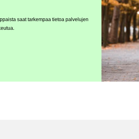
­pais­ta saat tar­kem­paa tie­toa pal­ve­lu­jen
keu­tua.