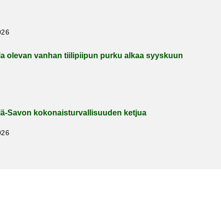
026
la ole­van van­han tii­li­pii­pun purku alkaa syys­kuun
lä-​Savon ko­ko­nais­tur­val­li­suu­den ket­jua
026