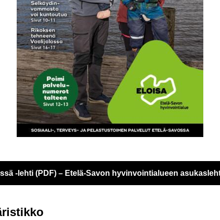
ä -​lehti (PDF) – Etelä-​Savon hy­vin­voin­tia­lu­een asu­kas­leh­
ris­tik­ko