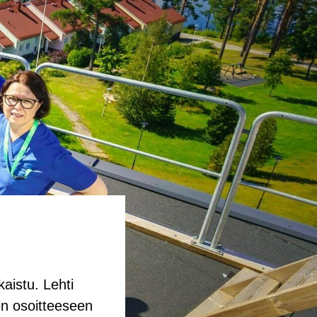
kais­tu. Lehti
een osoit­tee­seen