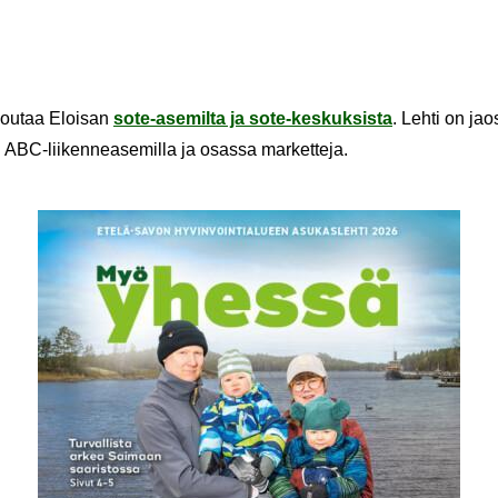
nou­taa Eloi­san
sote-​asemilta ja sote-​keskuksista
. Lehti on ja
ABC-​liikenneasemilla ja osas­sa mar­ket­te­ja.