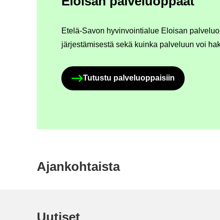
Eloi­san pal­ve­luop­paat
Etelä-​Savon hy­vin­voin­tia­lue Eloi­san pal­ve­luop
jär­jes­tä­mi­ses­tä sekä kuin­ka pal­ve­luun voi ha­
Tu­tus­tu pal­ve­luop­pai­siin
Ajan­koh­tais­ta
Uu­ti­set