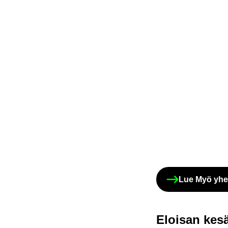
Lue Myö yhes­s
Eloi­san ke­sä­